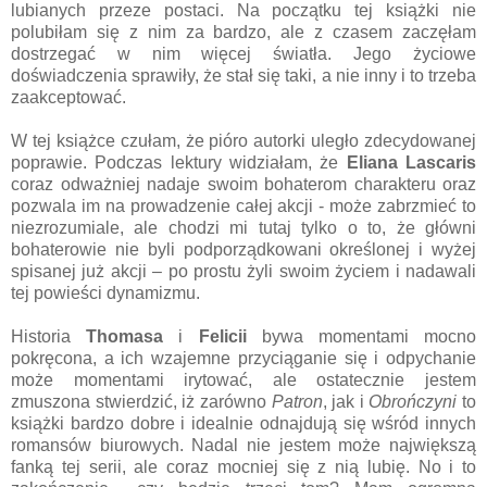
lubianych przeze postaci. Na początku tej książki nie
polubiłam się z nim za bardzo, ale z czasem zaczęłam
dostrzegać w nim więcej światła. Jego życiowe
doświadczenia sprawiły, że stał się taki, a nie inny i to trzeba
zaakceptować.
W tej książce czułam, że pióro autorki uległo zdecydowanej
poprawie. Podczas lektury widziałam, że
Eliana Lascaris
coraz odważniej nadaje swoim bohaterom charakteru oraz
pozwala im na prowadzenie całej akcji - może zabrzmieć to
niezrozumiale, ale chodzi mi tutaj tylko o to, że główni
bohaterowie nie byli podporządkowani określonej i wyżej
spisanej już akcji – po prostu żyli swoim życiem i nadawali
tej powieści dynamizmu.
Historia
Thomasa
i
Felicii
bywa momentami mocno
pokręcona, a ich wzajemne przyciąganie się i odpychanie
może momentami irytować, ale ostatecznie jestem
zmuszona stwierdzić, iż zarówno
Patron
, jak i
Obrończyni
to
książki bardzo dobre i idealnie odnajdują się wśród innych
romansów biurowych. Nadal nie jestem może największą
fanką tej serii, ale coraz mocniej się z nią lubię. No i to