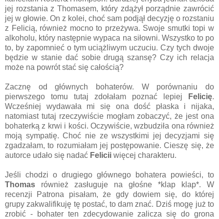
jej rozstania z Thomasem, który zdążył porządnie zawrócić
jej w głowie. On z kolei, choć sam podjął decyzję o rozstaniu
z Felicią, również mocno to przeżywa. Swoje smutki topi w
alkoholu, który następnie wypaca na siłowni. Wszystko to po
to, by zapomnieć o tym uciążliwym uczuciu. Czy tych dwoje
będzie w stanie dać sobie drugą szansę? Czy ich relacja
może na powrót stać się całością?
Zacznę od głównych bohaterów. W porównaniu do
pierwszego tomu tutaj zdołałam poznać lepiej
Felicię
.
Wcześniej wydawała mi się ona dość płaska i nijaka,
natomiast tutaj rzeczywiście mogłam zobaczyć, że jest ona
bohaterką z krwi i kości. Oczywiście, wzbudziła ona również
moją sympatię. Choć nie ze wszystkimi jej decyzjami się
zgadzałam, to rozumiałam jej postępowanie. Cieszę się, że
autorce udało się nadać
Felicii
więcej charakteru.
Jeśli chodzi o drugiego głównego bohatera powieści, to
Thomas
również zasługuje na głośne *klap klap*. W
recenzji Patrona pisałam, że gdy dowiem się, do której
grupy zakwalifikuję tę postać, to dam znać. Dziś mogę już to
zrobić - bohater ten zdecydowanie zalicza się do grona