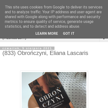
This site uses cookies from Google to deliver its services
and to analyze traffic. Your IP address and user-agent are
shared with Google along with performance and security
metrics to ensure quality of service, generate usage
statistics, and to detect and address abuse.
LEARN MORE
GOT IT
▼
czwartek, 5 sierpnia 2021
(833) Obrończyni, Eliana Lascaris