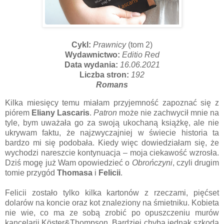
Cykl:
Prawnicy
(tom 2)
Wydawnictwo:
Editio Red
Data wydania:
16.06.2021
Liczba stron:
192
Romans
Kilka miesięcy temu miałam przyjemność zapoznać się z
piórem
Eliany Lascaris
.
Patron
może nie zachwycił mnie na
tyle, bym uważała go za swoją ukochaną książkę, ale nie
ukrywam faktu, że najzwyczajniej w świecie historia ta
bardzo mi się podobała. Kiedy więc dowiedziałam się, że
wychodzi nareszcie kontynuacja – moja ciekawość wzrosła.
Dziś mogę już Wam opowiedzieć o
Obrończyni
, czyli drugim
tomie przygód
Thomasa
i
Felicii
.
Felicii zostało tylko kilka kartonów z rzeczami, pięćset
dolarów na koncie oraz kot znaleziony na śmietniku. Kobieta
nie wie, co ma ze sobą zrobić po opuszczeniu murów
kancelarii Köster&Thompson. Bardziej chyba jednak szkoda