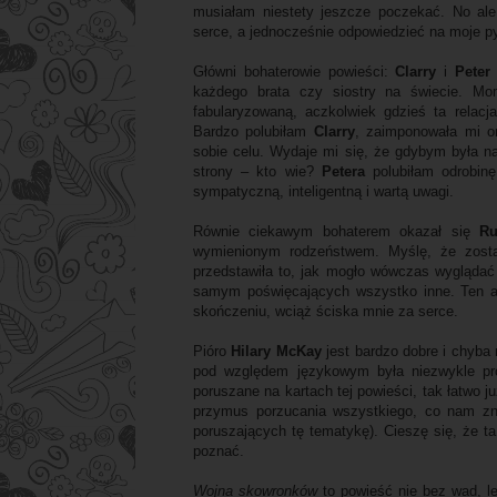
musiałam niestety jeszcze poczekać. No al
serce, a jednocześnie odpowiedzieć na moje p
Główni bohaterowie powieści:
Clarry
i
Pete
każdego brata czy siostry na świecie. Mo
fabularyzowaną, aczkolwiek gdzieś ta relac
Bardzo polubiłam
Clarry
, zaimponowała mi o
sobie celu. Wydaje mi się, że gdybym była na 
strony – kto wie?
Petera
polubiłam odrobin
sympatyczną, inteligentną i wartą uwagi.
Równie ciekawym bohaterem okazał się
Ru
wymienionym rodzeństwem. Myślę, że zost
przedstawiła to, jak mogło wówczas wyglądać
samym poświęcających wszystko inne. Ten aspe
skończeniu, wciąż ściska mnie za serce.
Pióro
Hilary McKay
jest bardzo dobre i chyba 
pod względem językowym była niezwykle pro
poruszane na kartach tej powieści, tak łatwo j
przymus porzucania wszystkiego, co nam zn
poruszających tę tematykę). Cieszę się, że t
poznać.
Wojna skowronków
to powieść nie bez wad, l