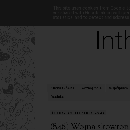
This site uses cookies from Google to 
are shared with Google along with per
statistics, and to detect and address
Strona Główna
Poznaj mnie
Współpraca
Youtube
środa, 25 sierpnia 2021
(846) Wojna skowron