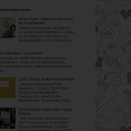
tniej czytane posty:
Alexa i Katie - kolejny nudny serial
dla nastolatków?
Dawno nie pojawiało się tutaj nic
na temat seriali. Wynikało to z faktu,
że zaczęłam ich zbyt wiele i nie
wiedziałabym, o czym mam pisać,
.
ex Education - uczy i bawi?
rzyznaję, że Netflix stał się moim kolejnym
leżnieniem, czego się nie spodziewałam.
dy zakładałam konto, obiecałam sobie, że nie
ę...
(1357) Blizna, Auður Ava Ólafsdóttir
(grafika tymczasowa) Tytuł
oryginału: Ör Seria: Seria Dzieł
Pisarzy Skandynawskich
Tłumaczenie: Jacek Godek
Wydawnictwo: Poznańskie Data ...
(1356) Każde kolejne lato, Carley
Fortune
Tytuł oryginału: Every Summer
After Tłumaczenie: Anna Hikiert-
Bereza Wydawnictwo: Czwarta
Strona Data wydania: 26.04.2023