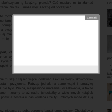
e skończyłam tę książkę, prawda? Coś musiało mi tu złamać
Lic
ytania. No tak... może więc zacznę od początku?
r
to rodzeństwo, które może być wzorem do naśladowania dla
mentami bywało trochę zbyt słodko, nawet jak na powieść
ja pomiędzy nimi zapadła mi w pamięci i jednocześnie sercu.
na swoją determinacją i odwagą w dążeniu do wyznaczonego
jej miejscu, nie zdobyłabym się na takie kroki, choć z drugiej
ę mniej, aczkolwiek również uważam go za postać niezwykle
pert
, choć z nim nie zżyłam się już aż tak, jak z wyżej
ał on wykreowany bardzo dobrze i autorka za jego pomocą
pod
 życie młodych - chcących wyruszyć w walkę o swój kraj, tym
kt powieści poruszał mnie wielokrotnie i te kilka dni po jej
5
D
ksi
na 
nie muszę tutaj nic więcej dodawać. Lektura
Wojny skowronków
sta i przyjemna. Patrząc jednak na same wątki i tematykę
uż nie było. Wojna, niespełnione marzenia i oczekiwania, a także
ane – znamy to aż nadto (chociażby z wielu innych książek
a pozycja została u nas wydana i że tylu młodych może dziś ją
ecz niosąca za sobą ogromny bagaż emocjonalny. Chociażby z