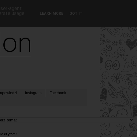
 user-agent
nerate usage
LEARN MORE
GOT IT
apowiedzi
Instagram
Facebook
ie czytam: