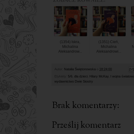
(1354) Iskra,
(1351) Cień,
Michalina
Michalina
N
Aleksandrow...
Aleksandrowi...
Autor:
Natalia Świętonowska
o
18:24:00
Etykiety:
5/6
,
dla dzieci
,
Hilary McKay
,
I wojna światow
wydawnictwo Dwie Siostry
Brak komentarzy:
Prześlij komentarz