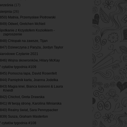
września
(17)
sierpnia
(26)
(850) Matnia, Przemysław Piotrowski
(849) Odwet, Gretchen McNeil
Spotkanie z Krzystofem Koziołkiem -
zaproszenie
(848) Chłopak na zawsze, Tijan
(847) Dziewczyna z Paryża, Jordyn Taylor
Narodowe Czytanie 2021
(846) Wojna skowronków, Hilary McKay
7 cytatów tygodnia #109
(845) Pomocna łapa, David Rosenfelt
(844) Pamiętnik karła, Joanna Jodełka
(843) Magia krwi, Bianca Iosivoni & Laura
Kneidl
(842) Chichot, Greta Drawska
(841) W twoją stronę, Karolina Winiarska
(840) Realny świat, Sara Pennypacker
(839) Susza, Graham Masterton
7 cytatów tygodnia #108