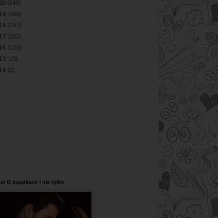
20
(248)
19
(260)
18
(187)
17
(252)
16
(133)
15
(15)
14
(2)
at O książkach i nie tylko