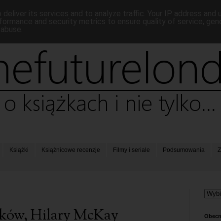
deliver its services and to analyze traffic. Your IP address and
formance and security metrics to ensure quality of service, ge
 abuse.
Książki
Książnicowe recenzje
Filmy i seriale
Podsumowania
Z
ków, Hilary McKay
Obecn