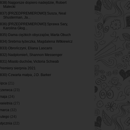
(838) Najgorsze dopiero nadejdzie, Robert
Małecki
(837) [PRZEDPREMIEROWO] Susza, Neal
Shusterman, Ja...
(836) [PRZEDPREMIEROWO] Sprawa Sary,
Karolina Głog...
(835) Dama ciężkich obyczajów, Marta Obuch
(834) Srebrna łyżeczka, Magdalena Witkiewicz
(833) Obrończyni, Eliana Lascaris
(832) Nadpłomień, Shannon Messenger
(831) Miasto duchów, Victoria Schwab
Premiery sierpnia 2021
(830) Czwarta małpa, J.D. Barker
lipca
(21)
czerwca
(23)
maja
(24)
kwietnia
(27)
marca
(32)
lutego
(24)
stycznia
(22)