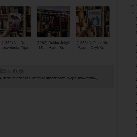
►
▼
(1350) Nie Do
(1262) Doktor Jekyll
(1235) Ni Pies, Nie
aprawienia, Tijan
I Pan Hyde, Ro...
Wydra, Czyli Ko...
a
,
literatura dziecięca
,
literatura młodzieżowa
,
Wojna skowronków
,