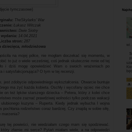
djęcie tymczasowe)
Najchę
yginału:
TheSkylarks' War
czenie:
Łukasz Witczak
awnictwo:
Dwie Siotry
 wydania:
14.04.2021
Liczba stron:
287
wi..
ra dziecięca, młodzieżowa
S
ościła na mojej półce, nie mogłam doczekać się momentu, w
P
bić to już o wiele wcześniej, coś jednak skutecznie mnie od tej
uza
udało i dziś mogę opowiedzieć Wam o swoich wrażeniach po
Kie
będ
ra i satysfakcjonująca? O tym w tej recenzji.
nie, jest zdobycie odpowiedniego wykształcenia. Otwarcie buntuje
órego ma żyć każda kobieta. Oschły i wycofany ojciec nie chce
mie on też lęków starszego dziecka – Petera, który z kolei chce
eństwo może zaznać prawdziwej wolności tylko podczas wakacji
ulubionego kuzyna – Ruperta. Kiedy jednak wybucha I wojna
s pochłania rodzeństwo coraz bardziej. Czy znajdą w sobie siłę,
e marzenia?
urę tej powieści, nie wiedziałam czego mam się spodziewać.
 który złamie mi serce? Pytań miałam wiele, a na odpowiedzi