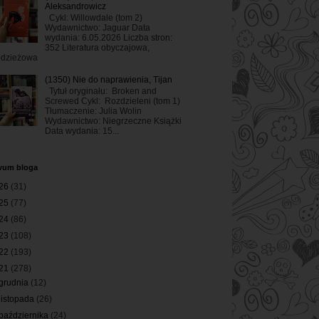
Aleksandrowicz
Cykl: Willowdale (tom 2)
Wydawnictwo: Jaguar Data
wydania: 6.05.2026 Liczba stron:
352 Literatura obyczajowa,
odzieżowa
(1350) Nie do naprawienia, Tijan
Tytuł oryginału: Broken and
Screwed Cykl: Rozdzieleni (tom 1)
Tłumaczenie: Julia Wolin
Wydawnictwo: Niegrzeczne Książki
Data wydania: 15...
wum bloga
26
(31)
25
(77)
24
(86)
23
(108)
22
(193)
21
(278)
grudnia
(12)
listopada
(26)
października
(24)