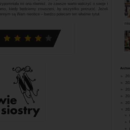
zypomniała mi ona również, że zawsze warto walczyć o swoje i
domo, kiedy będziemy zmuszeni, by wszystko porzucić. Jeżeli
jennym są Wam nieobce – bardzo polecam ten właśnie tytuł.
mł
Archi
►
20
►
20
►
20
►
20
►
20
▼
20
►
►
►