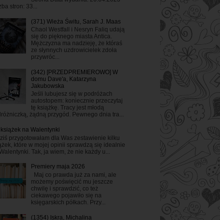
zba stron: 33...
(371) Wieża Świtu, Sarah J. Maas
Chaol Westfall i Nesryn Faliq udają
się do pięknego miasta Antica.
Mężczyzna ma nadzieję, że któraś
ze słynnych uzdrowicielek zdoła
przywróc...
(342) [PRZEDPREMIEROWO] W
domu Dave'a, Katarzyna
Jakubowska
Jeśli lubujesz się w podróżach
autostopem: koniecznie przeczytaj
tę książkę. Tracy jest młodą
różniczką, żądną przygód. Pewnego dnia tra...
 książek na Walentynki
ziś przygotowałam dla Was zestawienie kilku
ążek, które w mojej opinii sprawdzą się idealnie
Walentynki. Tak, ja wiem, że nie każdy u...
Premiery maja 2026
Maj co prawda już za nami, ale
możemy poświęcić mu jeszcze
chwilę i sprawdzić, co też
ciekawego pojawiło się na
księgarskich półkach. Przy...
(1354) Iskra, Michalina