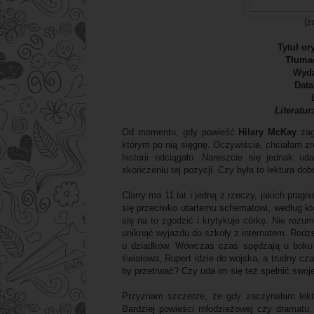
(z
Tytuł or
Tłuma
Wyd
Data
Literatu
Od momentu, gdy powieść
Hilary McKay
zag
którym po nią sięgnę. Oczywiście, chciałam zro
historii odciągało. Nareszcie się jednak 
skończeniu tej pozycji. Czy była to lektura dob
Clarry ma 11 lat i jedną z rzeczy, jakich prag
się przeciwko utartemu schematowi, według kt
się na to zgodzić i krytykuje córkę. Nie rozu
uniknąć wyjazdu do szkoły z internatem. Rodz
u dziadków. Wówczas czas spędzają u boku 
światowa, Rupert idzie do wojska, a trudny cza
by przetrwać? Czy uda im się też spełnić swoj
Przyznam szczerze, że gdy zaczynałam lekt
Bardziej powieści młodzieżowej czy dramatu,