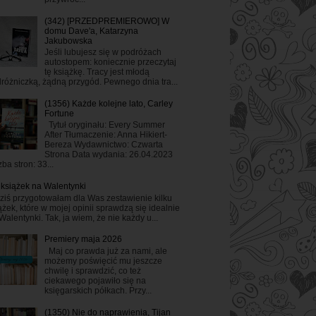
(342) [PRZEDPREMIEROWO] W
domu Dave'a, Katarzyna
Jakubowska
Jeśli lubujesz się w podróżach
autostopem: koniecznie przeczytaj
tę książkę. Tracy jest młodą
różniczką, żądną przygód. Pewnego dnia tra...
(1356) Każde kolejne lato, Carley
Fortune
Tytuł oryginału: Every Summer
After Tłumaczenie: Anna Hikiert-
Bereza Wydawnictwo: Czwarta
Strona Data wydania: 26.04.2023
zba stron: 33...
 książek na Walentynki
ziś przygotowałam dla Was zestawienie kilku
ążek, które w mojej opinii sprawdzą się idealnie
Walentynki. Tak, ja wiem, że nie każdy u...
Premiery maja 2026
Maj co prawda już za nami, ale
możemy poświęcić mu jeszcze
chwilę i sprawdzić, co też
ciekawego pojawiło się na
księgarskich półkach. Przy...
(1350) Nie do naprawienia, Tijan