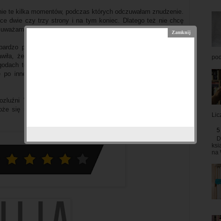
nie te kilka momentów, podczas których odczuwałam znudzenie.
ące dwie czy trzy strony i na tym koniec. Dlatego też nie chcę
ie uważam tego aspektu za coś rażącego i odpychającego.
ardzo pozytywnie. Choć z początku podchodziłam do niej z
rawiła, że zapomniałam o zmęczeniu czy po prostu wszelkich
pod
dach tej szalonej trójki bohaterek. Dzięki tej powieści wiem
 po inne książki tej autorki i mam nadzieję na równie dobrą
rozluźni Was po całym dniu pracy i przy czym zdołacie się
e się sprawdzić idealnie. No i wbrew temu, co mówi tytuł -
Lic
5
D
ksi
na 