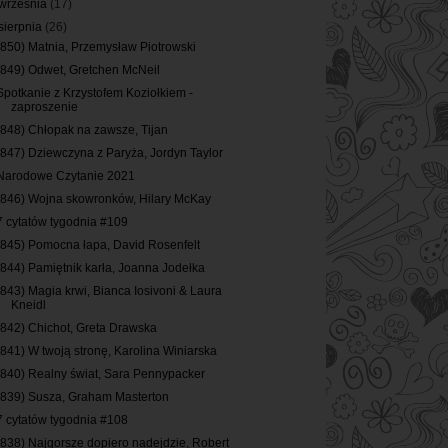
września
(17)
sierpnia
(26)
(850) Matnia, Przemysław Piotrowski
(849) Odwet, Gretchen McNeil
Spotkanie z Krzystofem Koziołkiem -
zaproszenie
(848) Chłopak na zawsze, Tijan
(847) Dziewczyna z Paryża, Jordyn Taylor
Narodowe Czytanie 2021
(846) Wojna skowronków, Hilary McKay
7 cytatów tygodnia #109
(845) Pomocna łapa, David Rosenfelt
(844) Pamiętnik karła, Joanna Jodełka
(843) Magia krwi, Bianca Iosivoni & Laura
Kneidl
(842) Chichot, Greta Drawska
(841) W twoją stronę, Karolina Winiarska
(840) Realny świat, Sara Pennypacker
(839) Susza, Graham Masterton
7 cytatów tygodnia #108
(838) Najgorsze dopiero nadejdzie, Robert