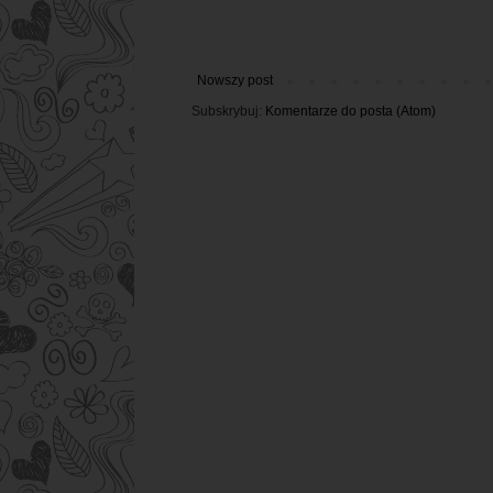
Nowszy post
Subskrybuj:
Komentarze do posta (Atom)