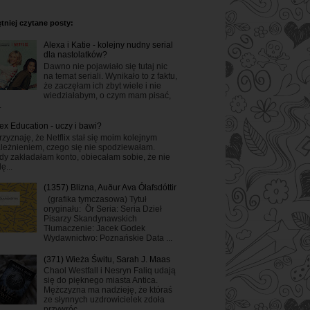
tniej czytane posty:
Alexa i Katie - kolejny nudny serial
dla nastolatków?
Dawno nie pojawiało się tutaj nic
na temat seriali. Wynikało to z faktu,
że zaczęłam ich zbyt wiele i nie
wiedziałabym, o czym mam pisać,
.
ex Education - uczy i bawi?
rzyznaję, że Netflix stał się moim kolejnym
leżnieniem, czego się nie spodziewałam.
dy zakładałam konto, obiecałam sobie, że nie
ę...
(1357) Blizna, Auður Ava Ólafsdóttir
(grafika tymczasowa) Tytuł
oryginału: Ör Seria: Seria Dzieł
Pisarzy Skandynawskich
Tłumaczenie: Jacek Godek
Wydawnictwo: Poznańskie Data ...
(371) Wieża Świtu, Sarah J. Maas
Chaol Westfall i Nesryn Faliq udają
się do pięknego miasta Antica.
Mężczyzna ma nadzieję, że któraś
ze słynnych uzdrowicielek zdoła
przywróc...