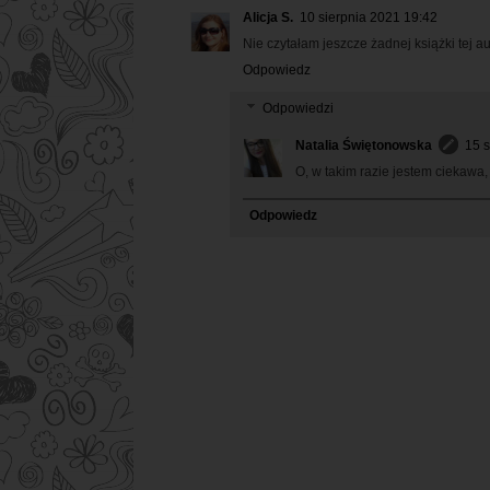
Alicja S.
10 sierpnia 2021 19:42
Nie czytałam jeszcze żadnej książki tej a
Odpowiedz
Odpowiedzi
Natalia Świętonowska
15 s
O, w takim razie jestem ciekawa, 
Odpowiedz