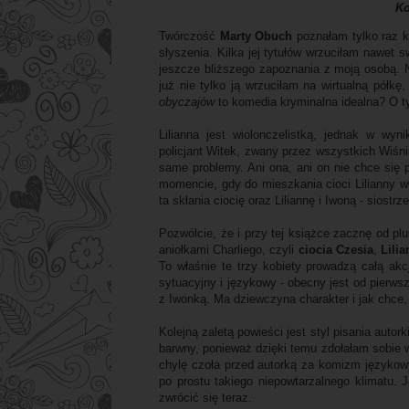
Ko
Twórczość
Marty Obuch
poznałam tylko raz ki
słyszenia. Kilka jej tytułów wrzuciłam nawet 
jeszcze bliższego zapoznania z moją osobą. N
już nie tylko ją wrzuciłam na wirtualną półk
obyczajów
to komedia kryminalna idealna? O ty
Lilianna jest wiolonczelistką, jednak w wyn
policjant Witek, zwany przez wszystkich Wiśnią
same problemy. Ani ona, ani on nie chce się 
momencie, gdy do mieszkania cioci Lilianny w
ta skłania ciocię oraz Liliannę i Iwoną - siost
Pozwólcie, że i przy tej książce zacznę od pl
aniołkami Charliego, czyli
ciocia Czesia
,
Lili
To właśnie te trzy kobiety prowadzą całą a
sytuacyjny i językowy - obecny jest od pierwszej
z Iwonką. Ma dziewczyna charakter i jak chce, 
Kolejną zaletą powieści jest styl pisania autork
barwny, ponieważ dzięki temu zdołałam sobie w
chylę czoła przed autorką za komizm językowy,
po prostu takiego niepowtarzalnego klimatu. J
zwrócić się teraz.