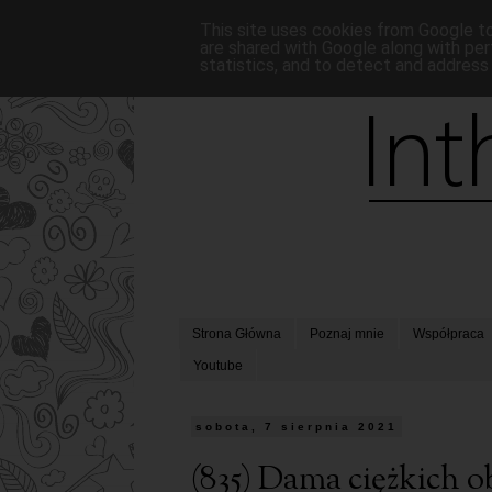
This site uses cookies from Google to 
are shared with Google along with per
statistics, and to detect and address
Strona Główna
Poznaj mnie
Współpraca
Youtube
sobota, 7 sierpnia 2021
(835) Dama ciężkich 