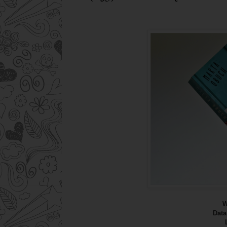
W
Data