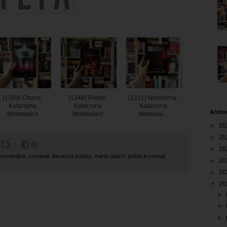
(1359) Chaos,
(1348) Piekło,
(1331) Niewierna,
Katarzyna
Katarzyna
Katarzyna
Archi
Wolwowicz
Wolwowicz
Wolwowi...
►
20
►
20
►
20
kryminalna
,
kryminał
,
literatura polska
,
marta obuch
,
polski kryminał
,
►
20
►
20
▼
20
►
►
►