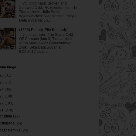
Tytuł oryginału: Broken and
Screwed Cykl: Rozdzieleni (tom 1)
Tłumaczenie: Julia Wolin
Wydawnictwo: Niegrzeczne Książki
Data wydania: 15...
(1355) Podbój, Elle Kennedy
Tytuł oryginału: The Score Cykl:
Off-Campus (tom 3) Tłumaczenie:
Anna Mackiewicz Wydawnictwo:
Zysk i S-ka Data wydania:
9.02.2017 Liczba ...
wum bloga
26
(31)
25
(77)
24
(86)
23
(108)
22
(193)
21
(278)
grudnia
(12)
listopada
(26)
października
(24)