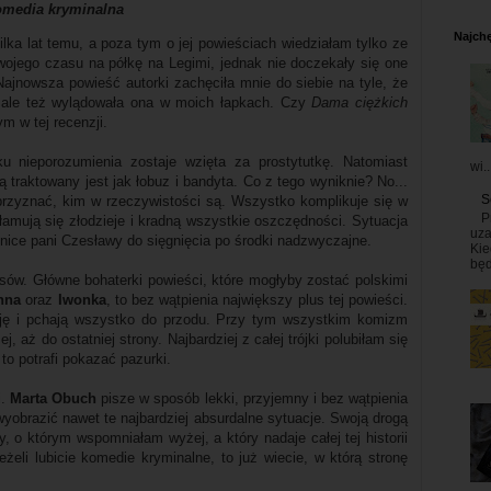
media kryminalna
Najchę
lka lat temu, a poza tym o jej powieściach wiedziałam tylko ze
swojego czasu na półkę na Legimi, jednak nie doczekały się one
ajnowsza powieść autorki zachęciła mnie do siebie na tyle, że
ę, ale też wylądowała ona w moich łapkach. Czy
Dama ciężkich
m w tej recenzji.
iku nieporozumienia zostaje wzięta za prostytutkę. Natomiast
wi..
 traktowany jest jak łobuz i bandyta. Co z tego wyniknie? No...
S
przyznać, kim w rzeczywistości są. Wszystko komplikuje się w
P
łamują się złodzieje i kradną wszystkie oszczędności. Sytuacja
uza
rzenice pani Czesławy do sięgnięcia po środki nadzwyczajne.
Kie
będ
usów. Główne bohaterki powieści, które mogłyby zostać polskimi
anna
oraz
Iwonka
, to bez wątpienia największy plus tej powieści.
kcję i pchają wszystko do przodu. Przy tym wszystkim komizm
, aż do ostatniej strony. Najbardziej z całej trójki polubiłam się
to potrafi pokazać pazurki.
i.
Marta Obuch
pisze w sposób lekki, przyjemny i bez wątpienia
yobrazić nawet te najbardziej absurdalne sytuacje. Swoją drogą
 o którym wspomniałam wyżej, a który nadaje całej tej historii
eżeli lubicie komedie kryminalne, to już wiecie, w którą stronę