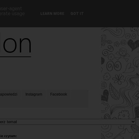
 user-agent
nerate usage
LEARN MORE
GOT IT
apowiedzi
Instagram
Facebook
ie czytam: