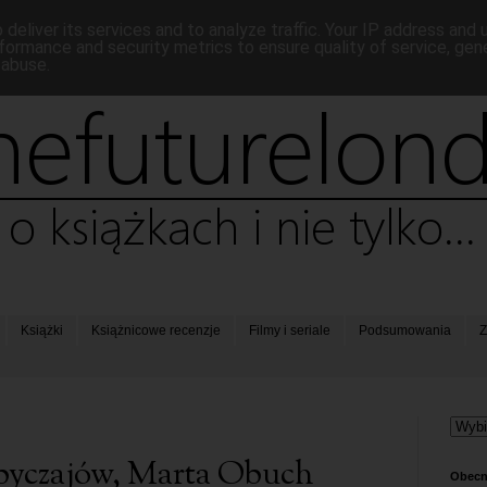
deliver its services and to analyze traffic. Your IP address and
formance and security metrics to ensure quality of service, ge
 abuse.
Książki
Książnicowe recenzje
Filmy i seriale
Podsumowania
Z
obyczajów, Marta Obuch
Obecn