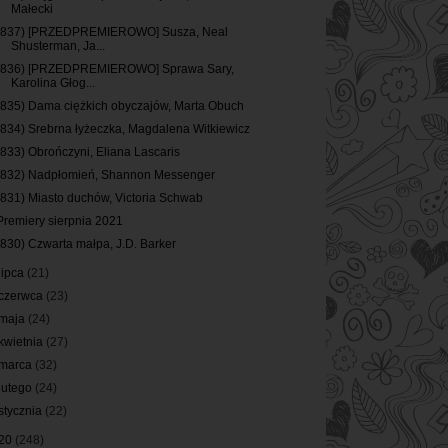
Małecki
(837) [PRZEDPREMIEROWO] Susza, Neal
Shusterman, Ja...
(836) [PRZEDPREMIEROWO] Sprawa Sary,
Karolina Głog...
(835) Dama ciężkich obyczajów, Marta Obuch
(834) Srebrna łyżeczka, Magdalena Witkiewicz
(833) Obrończyni, Eliana Lascaris
(832) Nadpłomień, Shannon Messenger
(831) Miasto duchów, Victoria Schwab
Premiery sierpnia 2021
(830) Czwarta małpa, J.D. Barker
lipca
(21)
czerwca
(23)
maja
(24)
kwietnia
(27)
marca
(32)
lutego
(24)
stycznia
(22)
20
(248)