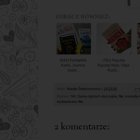
ZOBACZ RÓWNIEŻ:
(844) Pamiętnik
(782) Rączka
Karła, Joanna
Rączkę Myje, Olga
Jodeł...
Rudn...
Autor:
Natalia Świętonowska
o
14:23:00
Etykiety:
5/6
,
Dama ciężkich obyczajów
,
filia
,
komedia 
wydawnictwo filia
2 komentarze: