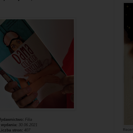
ydawnictwo:
Filia
 wydania:
30.06.2021
Recen
Liczba stron:
407