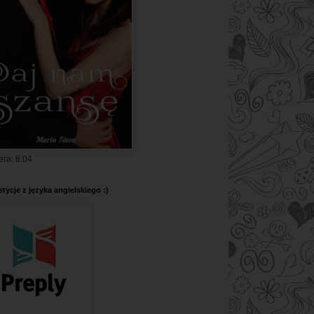
era: 8.04
tycje z języka angielskiego :)