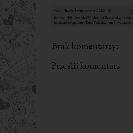
Autor:
Natalia Świętonowska
o
09:34:00
Etykiety:
6/6
,
bloggujezTK
,
Joanna Szarańska
,
Kraina
powieści świąteczne
,
Tania Książka
,
tom 2
,
wydawnict
Brak komentarzy:
Prześlij komentarz