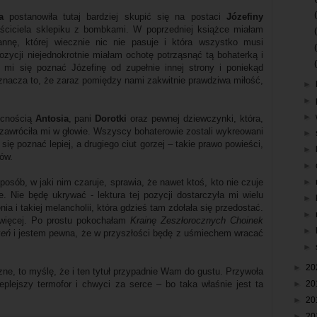
a
postanowiła tutaj bardziej skupić się na postaci
Józefiny
łaściciela sklepiku z bombkami. W poprzedniej książce miałam
annę, której wiecznie nic nie pasuje i która wszystko musi
ozycji niejednokrotnie miałam ochotę potrząsnąć tą bohaterką i
 mi się poznać Józefinę od zupełnie innej strony i poniekąd
oznacza to, że zaraz pomiędzy nami zakwitnie prawdziwa miłość,
►
►
►
ecnością
Antosia
, pani
Dorotki
oraz pewnej dziewczynki, która,
 zawróciła mi w głowie. Wszyscy bohaterowie zostali wykreowani
►
ię poznać lepiej, a drugiego ciut gorzej – takie prawo powieści,
►
rów.
►
►
osób, w jaki nim czaruje, sprawia, że nawet ktoś, kto nie czuje
. Nie będę ukrywać - lektura tej pozycji dostarczyła mi wielu
►
nia i takiej melancholii, która gdzieś tam zdołała się przedostać.
►
więcej. Po prostu pokochałam
Krainę Zeszłorocznych Choinek
►
zeń
i jestem pewna, że w przyszłości będę z uśmiechem wracać
►
►
20
zne, to myślę, że i ten tytuł przypadnie Wam do gustu. Przywoła
►
20
eplejszy termofor i chwyci za serce – bo taka właśnie jest ta
►
20
►
20