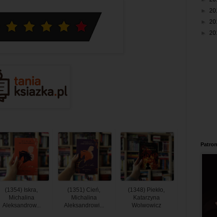
►
20
►
20
►
20
Patron
(1354) Iskra,
(1351) Cień,
(1348) Piekło,
Michalina
Michalina
Katarzyna
Aleksandrow...
Aleksandrowi...
Wolwowicz