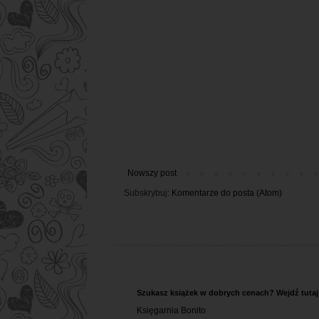
Nowszy post
Subskrybuj:
Komentarze do posta (Atom)
Szukasz książek w dobrych cenach? Wejdź tutaj
Księgarnia Bonito