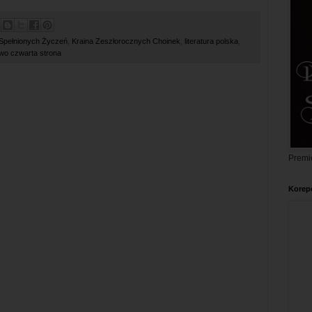
 Spełnionych Życzeń
,
Kraina Zeszłorocznych Choinek
,
literatura polska
,
wo czwarta strona
Premi
Korepe