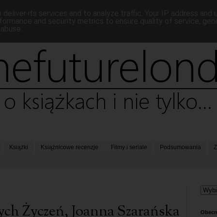
deliver its services and to analyze traffic. Your IP address and
formance and security metrics to ensure quality of service, ge
 abuse.
Książki
Książnicowe recenzje
Filmy i seriale
Podsumowania
Z
nych Życzeń, Joanna Szarańska
Obecn