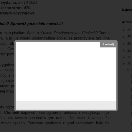
 wydania:
27.10.2021
Liczba stron:
420
Najchę
teratura obyczajowa
Archi
tułu? Sprawdź pozostałe nowości!
►
20
ego roku pisałam Wam o
Krainie Zeszłorocznych Choinek
? Tamta
►
20
iła, a ja już wtedy postanowiłam sobie, że przeczytam też inne
ałam dla Was opinię na temat właśnie kolejnej książki autorki i
►
20
ycji. Czy
Kraina Spełnionych Życzeń
okazała się równie dobrą
►
20
ieć poniżej.
►
20
▼
20
rzygotowania do nadchodzących świąt. W miasteczku, w którym
▼
 – sklepik wypełniony świąteczną magią i pięknymi ozdobami
ańcy z chęcią odwiedzają to miejsce i cieszą oczy pięknymi
 się nieznajomy, który przez nieuwagę mieszkańców postanowi
amym pozbawić mały sklepić dochodu? Przecież święta to czas
cznej magii uda się ponownie zadziałać i przywrócić równowagę w
y ogłoszono premierę tej powieści - wiedziałam, że muszę ją
ch Choinek
napawał mnie ogromną radością i ekscytacją - już
liła dla swoich bohaterów tym razem. Nic więc dziwnego, że
w moich rękach. Ponowne spotkanie z tymi bohaterami było dla