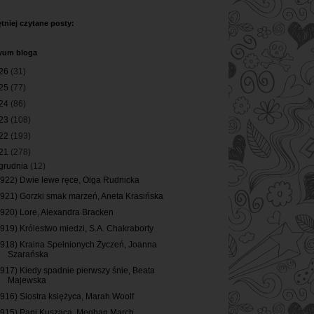
tniej czytane posty:
wum bloga
26
(31)
25
(77)
24
(86)
23
(108)
22
(193)
21
(278)
grudnia
(12)
(922) Dwie lewe ręce, Olga Rudnicka
(921) Gorzki smak marzeń, Aneta Krasińska
(920) Lore, Alexandra Bracken
(919) Królestwo miedzi, S.A. Chakraborty
(918) Kraina Spełnionych Życzeń, Joanna
Szarańska
(917) Kiedy spadnie pierwszy śnie, Beata
Majewska
(916) Siostra księżyca, Marah Woolf
(915) Pani Kusząca, Meghan March