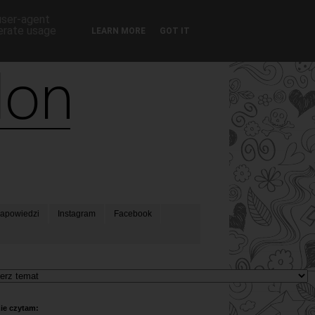
 user-agent
nerate usage
LEARN MORE
GOT IT
apowiedzi
Instagram
Facebook
ie czytam: