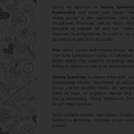
Cieszę się ogromnie, że
Joanna Szarańsk
Pawłowskiej
, czyli siostry pana Józefa - w
okazję poznać ją jako zgorzkniałą, starą p
skrytykować. Przyznaję, podczas lektury tej p
porządnie jej nagadać, ale poza tym - udało
zrozumieć jej postępowanie. Oczywiście, nie 
ale zawsze to jakiś krok do przodu.
Moja radość została podtrzymana również ob
choć bywa buntownicza i uparta, to całkowicie
bardzo dobrze, choć wiadomo, że jednego dało s
w których pojawia się więcej niż dwóch bohate
Joanna Szarańska
ma bardzo dobre pióro, a sp
świątecznego klimatu, natychmiast go poczuje
emocji, a w tym nie tylko radości, ale i wzrusze
Sama nie wiem, co mogłabym napisać tutaj 
oraz jej kontynuację -
Krainę Spełnionych Życ
do tych dwóch powieści.
Jeżeli kochacie powieści obyczajowe i świątec
świąteczną atmosferę, rozgrzeje niczym najci
powieść.