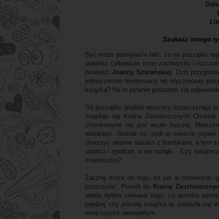
Data
Li
Szukasz innego ty
Być może pamiętacie fakt, że na początku t
powieść całkowicie mnie zachwyciła i rozczul
powieści
Joanny Szarańskiej
. Dziś przygotow
jednocześnie kontynuacji tej styczniowej poz
książką? Na to pytanie postaram się odpowiedz
Od początku grudnia wszyscy rozpoczynają p
znajduje się Kraina Zeszłorocznych Choinek
choinkowymi nie jest wcale inaczej. Mieszk
widokami. Jednak co, jeśli w mieście pojawi
otworzyć własne stoisko z bombkami, a tym s
radości i spotkań, a nie rozłąki... Czy świąte
miasteczku?
Zacznę może od tego, że już w momencie, gd
przeczytać. Powrót do
Krainy Zeszłoroczny
wtedy byłam ciekawa tego, co autorka wymyś
prędzej czy później książka ta znalazła się 
mnie czymś niezwykłym.