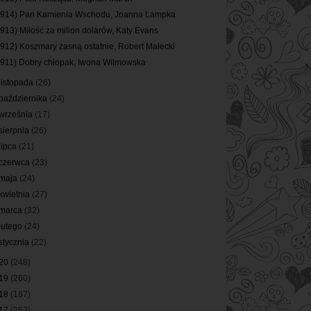
(914) Pan Kamienia Wschodu, Joanna Lampka
(913) Miłość za milion dolarów, Katy Evans
(912) Koszmary zasną ostatnie, Robert Małecki
(911) Dobry chłopak, Iwona Wilmowska
listopada
(26)
października
(24)
września
(17)
sierpnia
(26)
lipca
(21)
czerwca
(23)
maja
(24)
kwietnia
(27)
marca
(32)
lutego
(24)
stycznia
(22)
20
(248)
19
(260)
18
(187)
17
(252)