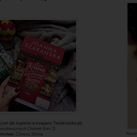
yczeń
(do kupienia w księgarni Taniaksiazka.pl)
Zeszłorocznych Choinek
(tom 2)
Recen
nictwo:
Czwarta Strona