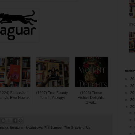
mł
Archi
►
20
►
20
1224) Błahostka I
(1297) True Beauty.
(1006) These
►
20
amyk, Ewa Nowak
Tom 4, Yaongyi
Violent Delights.
►
20
Gwał...
▼
20
►
►
►
kańska
,
literatura młodzieżowa
,
Phil Stamper
,
The Gravity of Us
,
►