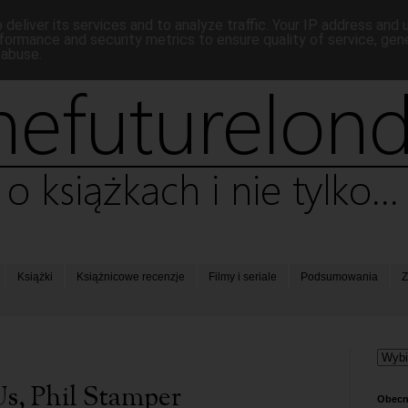
deliver its services and to analyze traffic. Your IP address and
formance and security metrics to ensure quality of service, ge
 abuse.
Książki
Książnicowe recenzje
Filmy i seriale
Podsumowania
Z
Us, Phil Stamper
Obecn