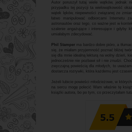
Autor poruszył tutaj wiele wątków, jednak 
przypadku tej pozycji ta wielowątkowość okaz
wątek lęków, niepewności związanej ze zmia
łatwo manipulować odbiorcami Internetu 
astronautów oraz tego, co ważne jest w konte
szalenie angażujące i interesujące i gdyby k
umiałabym zdecydować.
Phil Stamper
ma bardzo dobre pióro, a tłuma
się, że miałam przyjemność poznać bliżej twór
się dla mnie idealną lekturą na wolny dzień, k
jednocześnie nie pozbawi sił i nie znudzi. Ch
zwyczajną powieścią dla młodych, to uważam
dostarcza rozrywki, która każdemu jest czase
Jeżeli lubicie powieści młodzieżowe, w których
na sercu mogę polecić Wam właśnie tę ksią
książki autora, bo po tym, co przeczytałam tut