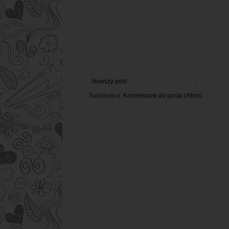
Nowszy post
Subskrybuj:
Komentarze do posta (Atom)