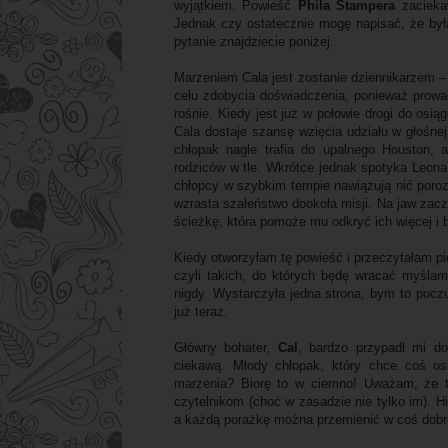
wyjątkiem. Powieść
Phila Stampera
zacieka
Jednak czy ostatecznie mogę napisać, że była
pytanie znajdziecie poniżej.
Marzeniem Cala jest zostanie dziennikarzem – 
celu zdobycia doświadczenia, ponieważ prowad
rośnie. Kiedy jest już w połowie drogi do osi
Cala dostaje szansę wzięcia udziału w głośne
chłopak nagle trafia do upalnego Houston, a
rodziców w tle. Wkrótce jednak spotyka Leona
chłopcy w szybkim tempie nawiązują nić poroz
wzrasta szaleństwo dookoła misji. Na jaw zac
ścieżkę, która pomoże mu odkryć ich więcej i 
Kiedy otworzyłam tę powieść i przeczytałam pi
czyli takich, do których będę wracać myślami
nigdy. Wystarczyła jedna strona, bym to poczu
już teraz.
Główny bohater,
Cal
, bardzo przypadł mi d
ciekawą. Młody chłopak, który chce coś osią
marzenia? Biorę to w ciemno! Uważam, że t
czytelnikom (choć w zasadzie nie tylko im). H
a każdą porażkę można przemienić w coś dobre