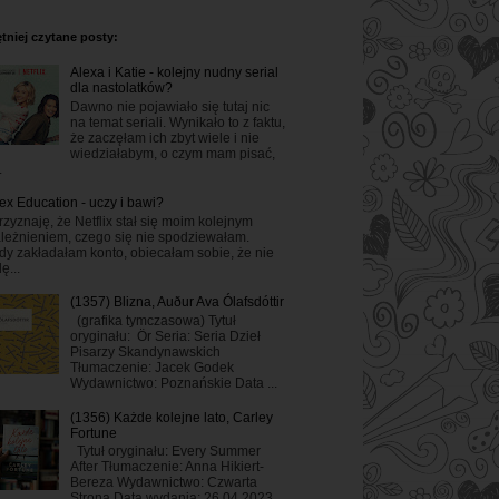
tniej czytane posty:
Alexa i Katie - kolejny nudny serial
dla nastolatków?
Dawno nie pojawiało się tutaj nic
na temat seriali. Wynikało to z faktu,
że zaczęłam ich zbyt wiele i nie
wiedziałabym, o czym mam pisać,
.
ex Education - uczy i bawi?
rzyznaję, że Netflix stał się moim kolejnym
leżnieniem, czego się nie spodziewałam.
dy zakładałam konto, obiecałam sobie, że nie
ę...
(1357) Blizna, Auður Ava Ólafsdóttir
(grafika tymczasowa) Tytuł
oryginału: Ör Seria: Seria Dzieł
Pisarzy Skandynawskich
Tłumaczenie: Jacek Godek
Wydawnictwo: Poznańskie Data ...
(1356) Każde kolejne lato, Carley
Fortune
Tytuł oryginału: Every Summer
After Tłumaczenie: Anna Hikiert-
Bereza Wydawnictwo: Czwarta
Strona Data wydania: 26.04.2023