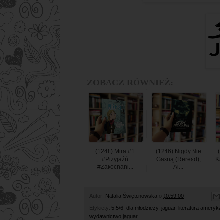
ZOBACZ RÓWNIEŻ:
(1248) Mira #1
(1246) Nigdy Nie
(
#przyjaźń
Gasną (reread),
K
#zakochani...
Al...
Autor:
Natalia Świętonowska
o
10:59:00
Etykiety:
5.5/6
,
dla młodzieży
,
jaguar
,
literatura amery
wydawnictwo jaguar