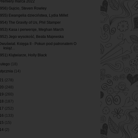
Premiery marca 2022
(956) Gujcio, Steven Rowley
(955) Ewangelia dzieciństwa, Lydia Millet
(954) The Gravity of Us, Phil Stamper
(953) Kasa i perwersje, Meghan March
(952) Jego wysokość, Beata Majewska
Dwuświat. Księga II - Pokun pod patronatem O
książ...
(951) Klątwiarze, Holly Black
lutego
(18)
stycznia
(14)
21
(278)
20
(248)
19
(260)
18
(187)
17
(252)
16
(133)
15
(15)
14
(2)