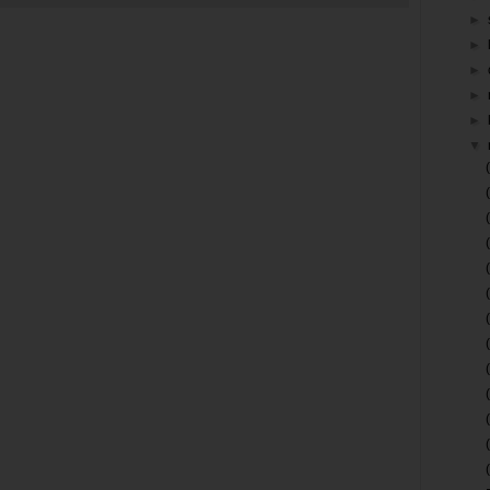
►
►
►
►
►
▼