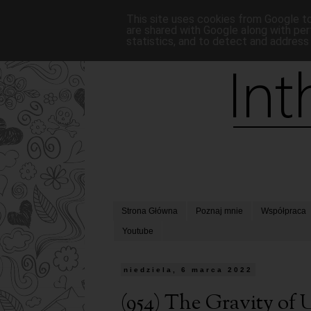
This site uses cookies from Google to 
are shared with Google along with per
statistics, and to detect and address
Strona Główna
Poznaj mnie
Współpraca
Youtube
niedziela, 6 marca 2022
(954) The Gravity of 