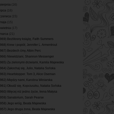
sierpnia
(16)
lipca
(16)
czerwca
(15)
maja
(15)
kwietnia
(17)
marca
(21)
(969) Bezlitosny książę, Faith Summers
(968) Krew i popiół, Jennifer L. Armentrout
(967) Bezdech ćmy, Albin Perc
(966) Niewidziani, Shannon Messenger
(965) Za zielonymi drzwiami, Kamila Majewska
(964) Zakochaj się, Julio, Natalia Sońska
(963) Heartstopper. Tom 3, Alice Oseman
(962) Między nami, Karolina Winiarska
(961) Obudź się, Kopciuszku, Natalia Sońska
(960) Więcej niż jedno życie, Irena Małysa
(959) Sanatorium, Sarah Pearse
(958) Jego wróg, Beata Majewska
(957) Jego druga żona, Beata Majewska