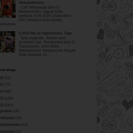
Aleksandrowicz
Cykl: Willowdale (tom 2)
Wydawnictwo: Jaguar Data
wydania: 6.05.2026 Liczba stron:
352 Literatura obyczajowa,
odzieżowa
(1350) Nie do naprawienia, Tijan
Tytuł oryginału: Broken and
Screwed Cykl: Rozdzieleni (tom 1)
Tłumaczenie: Julia Wolin
Wydawnictwo: Niegrzeczne Książki
Data wydania: 15...
wum bloga
26
(31)
25
(77)
24
(86)
23
(108)
22
(193)
grudnia
(16)
listopada
(19)
października
(14)
września
(12)