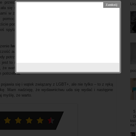
nie przeszkadzało to w lekturze. Jestem wręcz zdania, że w
Lic
ała się strzałem w dziesiątkę. Pojawił się tutaj między innymi
nami w życiu, temat mediów społecznościowych oraz tego, jak
za pomocą dobrze zmontowanego materiału, a także wątek
kście podróży pozaziemskiej. Wszystkie te aspekty okazały się
toś spytał mnie, który z nich podobał mi się najbardziej – nie
czenie
Iwony Wasilewskiej
zdecydowanie to podkreśliło. Cieszę
czość autora i historię Cala. Powieść
The Gravity of Us
okazała
iedy potrzebuję czegoś, co skupi moją uwagę na jednej rzeczy, a
oć jest to młodzieżówka, która niektórym może wydać się kolejną
, że warto ją poznać. Przemyca ważne tematy, a jednocześnie
pod
m potrzebna.
 pojawia się i wątek związany z LGBT+, ale nie tylko – to z ręką
żkę. Mam nadzieję, że wydawnictwu uda się wydać i następne
aj myślę, że warto.
5
D
ksi
na 