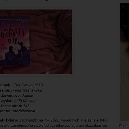
yginału:
The Gravity of Us
zenie:
Iwona Wasilewska
dawnictwo:
Jaguar
 wydania:
23.02.2022
Liczba stron:
343
eratura młodzieżowa
o kolejne zapowiedzi na rok 2022, wśród nich znalazł się tytuł
óstwo zainteresowania wśród czytelników, a ja nie okazałam się
Recen