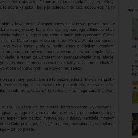
wiła mnie i sprawiła, że nie mogłam doczekać się jej lektury.
 to dobra książka i będę ją polecać? No cóż, odpowiedź na to
Najchę
takim z krwi i kości. Chłopak poczynił już nawet pewne kroki, w
zi on swój własny kanał w sieci, a grupa jego odbiorców stale
ągnięcia sukcesu, jego plany zostają nagle pokrzyżowane. Ojciec
j misji na Marsa organizowanej przez NASA. W taki oto sposób
 jego życie zmienia się w reality show z ciągłymi kłótniami
wi..
, którego mama również zaangażowana jest w ten projekt. Obaj
S
umienia, a razem ze wzrostem ich zaangażowania w tę relację,
P
zynają wychodzić nieznane wcześniej fakty, a Cal musi odnaleźć
uza
być może uchronić tych, na których mu zależy.
Kie
będ
erwszą stronę, poczułam, że to będzie jedna z “moich” książek -
 jeszcze długo, a tej pozycji nie pozbędę się ze swojej półki
ła, jednak jak było dalej? Tylko lepiej – to mogę zdradzić Wam
o gustu. Uważam go za postać bardzo dobrze wykreowaną i
gnąć, a jego działania stale przybliżają go spełnienia tego
en aspekt jest bardzo motywujący i dający nadzieję młodym
istoria
Cala
pokazuje, że ciężka praca i poświęcenie się opłaca,
go – tak po prostu.