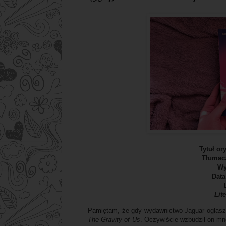
Tytuł or
Tłumac
Wy
Data
Lit
Pamiętam, że gdy wydawnictwo Jaguar ogłaszał
The Gravity of Us
. Oczywiście wzbudził on mn