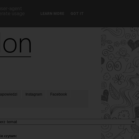
 user-agent
nerate usage
LEARN MORE
GOT IT
apowiedzi
Instagram
Facebook
ie czytam: