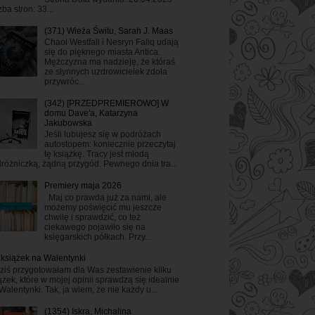
zba stron: 33...
(371) Wieża Świtu, Sarah J. Maas
Chaol Westfall i Nesryn Faliq udają
się do pięknego miasta Antica.
Mężczyzna ma nadzieję, że któraś
ze słynnych uzdrowicielek zdoła
przywróc...
(342) [PRZEDPREMIEROWO] W
domu Dave'a, Katarzyna
Jakubowska
Jeśli lubujesz się w podróżach
autostopem: koniecznie przeczytaj
tę książkę. Tracy jest młodą
różniczką, żądną przygód. Pewnego dnia tra...
Premiery maja 2026
Maj co prawda już za nami, ale
możemy poświęcić mu jeszcze
chwilę i sprawdzić, co też
ciekawego pojawiło się na
księgarskich półkach. Przy...
 książek na Walentynki
ziś przygotowałam dla Was zestawienie kilku
ążek, które w mojej opinii sprawdzą się idealnie
Walentynki. Tak, ja wiem, że nie każdy u...
(1354) Iskra, Michalina