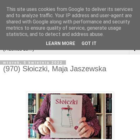
This site uses cookies from Google to deliver its services
and to analyze traffic. Your IP address and user-agent are
shared with Google along with performance and security
metrics to ensure quality of service, generate usage
statistics, and to detect and address abuse.
LEARN MORE
GOT IT
▼
wtorek, 5 kwietnia 2022
(970) Słoiczki, Maja Jaszewska