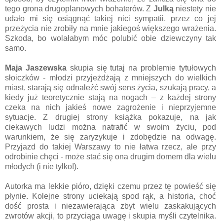
tego grona drugoplanowych bohaterów. Z
Julką
niestety nie
udało mi się osiągnąć takiej nici sympatii, przez co jej
przeżycia nie zrobiły na mnie jakiegoś większego wrażenia.
Szkoda, bo wolałabym móc polubić obie dziewczyny tak
samo.
Maja Jaszewska
skupia się tutaj na problemie tytułowych
słoiczków - młodzi przyjeżdżają z mniejszych do wielkich
miast, starają się odnaleźć swój sens życia, szukają pracy, a
kiedy już teoretycznie stają na nogach – z każdej strony
czeka na nich jakieś nowe zagrożenie i nieprzyjemne
sytuacje. Z drugiej strony książka pokazuje, na jak
ciekawych ludzi można natrafić w swoim życiu, pod
warunkiem, że się zaryzykuje i zdobędzie na odwagę.
Przyjazd do takiej Warszawy to nie łatwa rzecz, ale przy
odrobinie chęci - może stać się ona drugim domem dla wielu
młodych (i nie tylko!).
Autorka ma lekkie pióro, dzięki czemu przez tę powieść się
płynie. Kolejne strony uciekają spod rąk, a historia, choć
dość prosta i niezawierająca zbyt wielu zaskakujących
zwrotów akcji, to przyciąga uwagę i skupia myśli czytelnika.