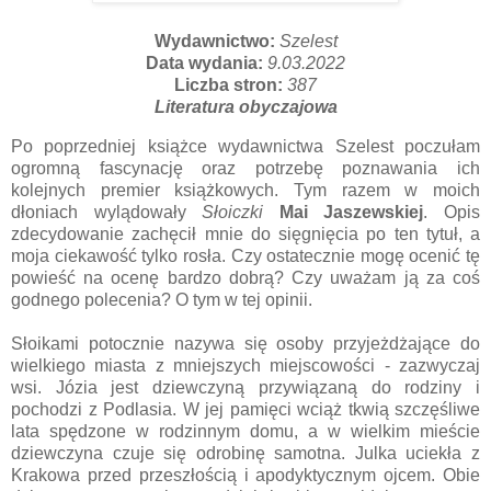
Wydawnictwo:
Szelest
Data wydania:
9.03.2022
Liczba stron:
387
Literatura obyczajowa
Po poprzedniej książce wydawnictwa Szelest poczułam
ogromną fascynację oraz potrzebę poznawania ich
kolejnych premier książkowych. Tym razem w moich
dłoniach wylądowały
Słoiczki
Mai Jaszewskiej
. Opis
zdecydowanie zachęcił mnie do sięgnięcia po ten tytuł, a
moja ciekawość tylko rosła. Czy ostatecznie mogę ocenić tę
powieść na ocenę bardzo dobrą? Czy uważam ją za coś
godnego polecenia? O tym w tej opinii.
Słoikami potocznie nazywa się osoby przyjeżdżające do
wielkiego miasta z mniejszych miejscowości - zazwyczaj
wsi. Józia jest dziewczyną przywiązaną do rodziny i
pochodzi z Podlasia. W jej pamięci wciąż tkwią szczęśliwe
lata spędzone w rodzinnym domu, a w wielkim mieście
dziewczyna czuje się odrobinę samotna. Julka uciekła z
Krakowa przed przeszłością i apodyktycznym ojcem. Obie