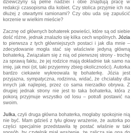
dziewczyny są pełne nadziei i obie znajdują pracę w
redakcji czasopisma dla kobiet. Czy stolica przyjmie ich na
dłużej z otwartymi ramionami? Czy obu uda się zapuścić
korzenie w wielkim mieście?
Zacznę od głównych bohaterek powieści, które są od siebie
dość różne, jednak znalazło się kilka cech wspólnych.
Józia
to pierwsza z tych główniejszych postaci i jak dla mnie –
zdecydowanie mogła stać się właściwie jedyną główną
bohaterką. Związałam się z nią od pierwszej strony - trochę
za sprawą faktu, że jej rodzice mają dokładnie tak samo na
imię, jak moi (ot, taki przyjemny zbieg okoliczności). Autorka
bardzo ciekawie wykreowała tę bohaterkę. Józia jest
przyjazna, sympatyczna, rodzinna, widać, że chciałaby dla
innych jak najlepiej, przez co sama nierzadko obrywa. Z
drugiej jednak strony nie jest to taka bohaterka, która z
pokorą przyjmuje wszystko od losu – potrafi postawić na
swoim.
Julka
, czyli druga główna bohaterka, mogłaby spokojnie nią
nie być. Mam gdzieś z tyłu głowy wrażenie, że autorka po
części specjalnie przedstawiła tę postać właśnie w taki
sposób, by czytelnik miał wrażenie, że zalicza się ona do