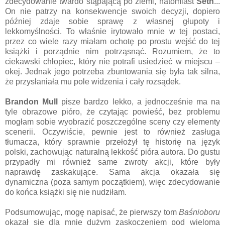
zdecydowanie twardo stąpającą po ziemi, natomiast
Seth
...
On nie patrzy na konsekwencje swoich decyzji, dopiero
później zdaje sobie sprawę z własnej głupoty i
lekkomyślności. To właśnie irytowało mnie w tej postaci,
przez co wiele razy miałam ochotę po prostu wejść do tej
książki i porządnie nim potrząsnąć. Rozumiem, że to
ciekawski chłopiec, który nie potrafi usiedzieć w miejscu –
okej. Jednak jego potrzeba zbuntowania się była tak silna,
że przysłaniała mu pole widzenia i cały rozsądek.
Brandon Mull
pisze bardzo lekko, a jednocześnie ma na
tyle obrazowe pióro, że czytając powieść, bez problemu
mogłam sobie wyobrazić poszczególne sceny czy elementy
scenerii. Oczywiście, pewnie jest to również zasługa
tłumacza, który sprawnie przełożył tę historię na język
polski, zachowując naturalną lekkość pióra autora. Do gustu
przypadły mi również same zwroty akcji, które były
naprawdę zaskakujące. Sama akcja okazała się
dynamiczna (poza samym początkiem), więc zdecydowanie
do końca książki się nie nudziłam.
Podsumowując, mogę napisać, że pierwszy tom
Baśnioboru
okazał się dla mnie dużym zaskoczeniem pod wieloma