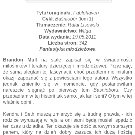
Tytuł oryginału:
Fablehaven
Cykl:
Baśniobór
(tom 1)
Tłumaczenie:
Rafał Lisowski
Wydawnictwo:
Wilga
Data wydania:
19.05.2011
Liczba stron:
342
Fantastyka młodzieżowa
Brandon Mull
na stałe zapisał się w świadomości
miłośników literatury dziecięcej i młodzieżowej. Przyznaję,
że sama uległam tej fascynacji, choć przedtem nie miałam
okazji zapoznać się z powieściami tego autora. Wszystko
jednak zmieniło się w momencie, gdy postanowiłam
nareszcie sięgnąć po pierwszy tom
Baśnioboru
. Czy
przepadłam w tej historii tak samo, jak fani serii? O tym w tej
właśnie opinii.
Kendra i Seth muszą zmierzyć się z trudną prawdą - ich
rodzice wyruszają w rejs, a oni sami będą musieli spędzić
ten czas u dziadka. Ten okazuje się dość surowym starszym
panem, który na dzień dobry zarzuca ich dużą ilością