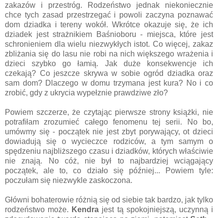
zakazów i przestróg. Rodzeństwo jednak niekoniecznie
chce tych zasad przestrzegać i powoli zaczyna poznawać
dom dziadka i tereny wokół. Wkrótce okazuje się, że ich
dziadek jest strażnikiem Baśnioboru - miejsca, które jest
schronieniem dla wielu niezwykłych istot. Co więcej, zakaz
zbliżania się do lasu nie robi na nich większego wrażenia i
dzieci szybko go łamią. Jak duże konsekwencje ich
czekają? Co jeszcze skrywa w sobie ogród dziadka oraz
sam dom? Dlaczego w domu trzymana jest kura? No i co
zrobić, gdy z ukrycia wypełznie prawdziwe zło?
Powiem szczerze, że czytając pierwsze strony książki, nie
potrafiłam zrozumieć całego fenomenu tej serii. No bo,
umówmy się - początek nie jest zbyt porywający, ot dzieci
dowiadują się o wycieczce rodziców, a tym samym o
spędzeniu najbliższego czasu i dziadków, których właściwie
nie znają. No cóż, nie był to najbardziej wciągający
początek, ale to, co działo się później... Powiem tyle:
poczułam się niezwykle zaskoczona.
Główni bohaterowie różnią się od siebie tak bardzo, jak tylko
rodzeństwo może.
Kendra
jest tą spokojniejszą, uczynną i