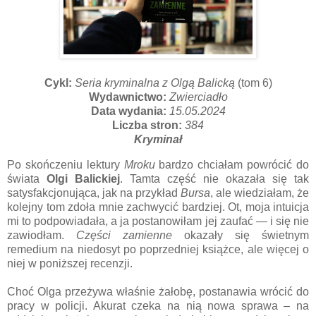
Cykl:
Seria kryminalna z Olgą Balicką
(tom 6)
Wydawnictwo:
Zwierciadło
Data wydania:
15.05.2024
Liczba stron:
384
Kryminał
Po skończeniu lektury
Mroku
bardzo chciałam powrócić do
świata
Olgi Balickiej
. Tamta część nie okazała się tak
satysfakcjonująca, jak na przykład
Bursa
, ale wiedziałam, że
kolejny tom zdoła mnie zachwycić bardziej. Ot, moja intuicja
mi to podpowiadała, a ja postanowiłam jej zaufać — i się nie
zawiodłam.
Części zamienne
okazały się świetnym
remedium na niedosyt po poprzedniej książce, ale więcej o
niej w poniższej recenzji.
Choć Olga przeżywa właśnie żałobę, postanawia wrócić do
pracy w policji. Akurat czeka na nią nowa sprawa – na