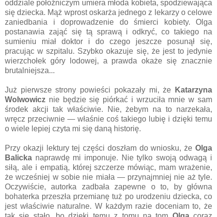
oddziale położniczym umiera młoda kobieta, spodziewająca
się dziecka. Mąż wprost oskarża jednego z lekarzy o celowe
zaniedbania i doprowadzenie do śmierci kobiety. Olga
postanawia zająć się tą sprawą i odkryć, co takiego na
sumieniu miał doktor i do czego jeszcze posunął się,
pracując w szpitalu. Szybko okazuje się, że jest to jedynie
wierzchołek góry lodowej, a prawda okaże się znacznie
brutalniejsza...
Już pierwsze strony powieści pokazały mi, że
Katarzyna
Wolwowicz
nie będzie się piórkać i wrzuciła mnie w sam
środek akcji tak właściwie. Nie, żebym na to narzekała,
wręcz przeciwnie — właśnie coś takiego lubię i dzięki temu
o wiele lepiej czyta mi się daną historię.
Przy okazji lektury tej części doszłam do wniosku, że
Olga
Balicka
naprawdę mi imponuje. Nie tylko swoją odwagą i
siłą, ale i empatią, której szczerze mówiąc, mam wrażenie,
że wcześniej w sobie nie miała — przynajmniej nie aż tyle.
Oczywiście, autorka zadbała zapewne o to, by główna
bohaterka przeszła przemianę tuż po urodzeniu dziecka, co
jest właściwie naturalne. W każdym razie doceniam to, że
tak się stało, bo dzięki temu z tomu na tom
Olga
coraz