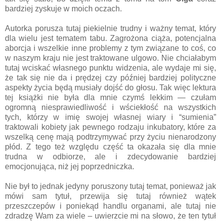
bardziej zyskuje w moich oczach.
Autorka porusza tutaj piekielnie trudny i ważny temat, który
dla wielu jest tematem tabu. Zagrożona ciąża, potencjalna
aborcja i wszelkie inne problemy z tym związane to coś, co
w naszym kraju nie jest traktowane ulgowo. Nie chciałabym
tutaj wciskać własnego punktu widzenia, ale wydaje mi się,
że tak się nie da i prędzej czy później bardziej polityczne
aspekty życia będą musiały dojść do głosu. Tak więc lektura
tej książki nie była dla mnie czymś lekkim — czułam
ogromną niesprawiedliwość i wściekłość na wszystkich
tych, którzy w imię swojej własnej wiary i “sumienia”
traktowali kobiety jak pewnego rodzaju inkubatory, które za
wszelką cenę mają podtrzymywać przy życiu nienarodzony
płód. Z tego też względu część ta okazała się dla mnie
trudna w odbiorze, ale i zdecydowanie bardziej
emocjonująca, niż jej poprzedniczka.
Nie był to jednak jedyny poruszony tutaj temat, ponieważ jak
mówi sam tytuł, przewija się tutaj również wątek
przeszczepów i poniekąd handlu organami, ale tutaj nie
zdradzę Wam za wiele – uwierzcie mi na słowo, że ten tytuł