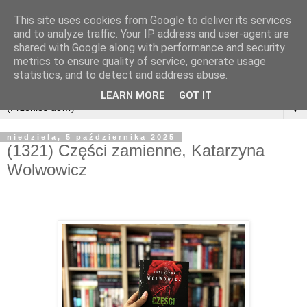
This site uses cookies from Google to deliver its services
and to analyze traffic. Your IP address and user-agent are
shared with Google along with performance and security
metrics to ensure quality of service, generate usage
statistics, and to detect and address abuse.
LEARN MORE
GOT IT
▼
niedziela, 5 października 2025
(1321) Części zamienne, Katarzyna
Wolwowicz