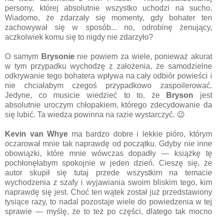
persony, której absolutnie wszystko uchodzi na sucho.
Wiadomo, że zdarzały się momenty, gdy bohater ten
zachowywał się w sposób... no, odrobinę żenujący,
aczkolwiek komu się to nigdy nie zdarzyło?
O samym
Brysonie
nie powiem za wiele, ponieważ akurat
w tym przypadku wychodzę z założenia, że samodzielne
odkrywanie tego bohatera wpływa na cały odbiór powieści i
nie chciałabym czegoś przypadkowo zaspoilerować.
Jedyne, co musicie wiedzieć to to, że
Bryson
jest
absolutnie uroczym chłopakiem, którego zdecydowanie da
się lubić. Ta wiedza powinna na razie wystarczyć. 😉
Kevin van Whye
ma bardzo dobre i lekkie pióro, którym
oczarował mnie tak naprawdę od początku. Gdyby nie inne
obowiązki, które mnie wówczas dopadły — książkę tę
pochłonęłabym spokojnie w jeden dzień. Cieszę się, że
autor skupił się tutaj przede wszystkim na temacie
wychodzenia z szafy i wyjawiania swoim bliskim tego, kim
naprawdę się jest. Choć ten wątek został już przedstawiony
tysiące razy, to nadal pozostaje wiele do powiedzenia w tej
sprawie — myślę, że to też po części, dlatego tak mocno