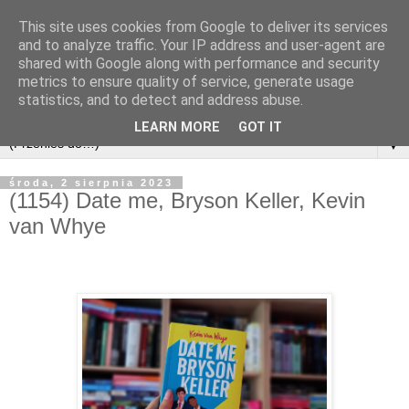
This site uses cookies from Google to deliver its services
and to analyze traffic. Your IP address and user-agent are
shared with Google along with performance and security
metrics to ensure quality of service, generate usage
statistics, and to detect and address abuse.
LEARN MORE
GOT IT
▼
środa, 2 sierpnia 2023
(1154) Date me, Bryson Keller, Kevin
van Whye