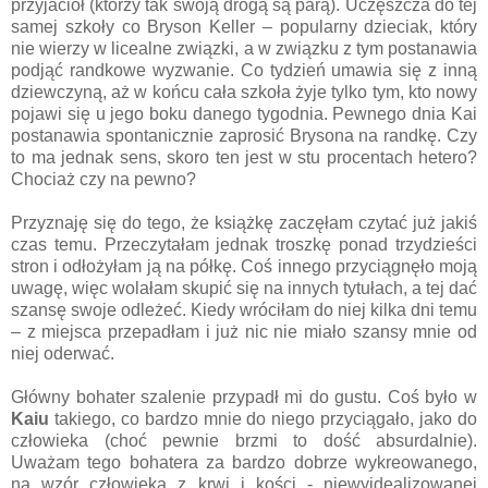
przyjaciół (którzy tak swoją drogą są parą). Uczęszcza do tej
samej szkoły co Bryson Keller – popularny dzieciak, który
nie wierzy w licealne związki, a w związku z tym postanawia
podjąć randkowe wyzwanie. Co tydzień umawia się z inną
dziewczyną, aż w końcu cała szkoła żyje tylko tym, kto nowy
pojawi się u jego boku danego tygodnia. Pewnego dnia Kai
postanawia spontanicznie zaprosić Brysona na randkę. Czy
to ma jednak sens, skoro ten jest w stu procentach hetero?
Chociaż czy na pewno?
Przyznaję się do tego, że książkę zaczęłam czytać już jakiś
czas temu. Przeczytałam jednak troszkę ponad trzydzieści
stron i odłożyłam ją na półkę. Coś innego przyciągnęło moją
uwagę, więc wolałam skupić się na innych tytułach, a tej dać
szansę swoje odleżeć. Kiedy wróciłam do niej kilka dni temu
– z miejsca przepadłam i już nic nie miało szansy mnie od
niej oderwać.
Główny bohater szalenie przypadł mi do gustu. Coś było w
Kaiu
takiego, co bardzo mnie do niego przyciągało, jako do
człowieka (choć pewnie brzmi to dość absurdalnie).
Uważam tego bohatera za bardzo dobrze wykreowanego,
na wzór człowieka z krwi i kości - niewyidealizowanej