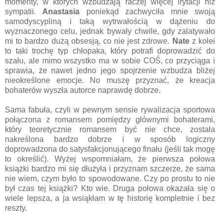
momenty, w których wzbudzają raczej więcej irytacji niż
sympatii.
Anastasia
poniekąd zachwyciła mnie swoją
samodyscypliną i taką wytrwałością w dążeniu do
wyznaczonego celu, jednak bywały chwile, gdy zalatywało
mi to bardzo dużą obsesją, co nie jest zdrowe.
Nate
z kolei
to taki trochę typ chłopaka, który potrafi doprowadzić do
szału, ale mimo wszystko ma w sobie COŚ, co przyciąga i
sprawia, że nawet jedno jego spojrzenie wzbudza bliżej
nieokreślone emocje. No muszę przyznać, że kreacja
bohaterów wyszła autorce naprawdę dobrze.
Sama fabuła, czyli w pewnym sensie rywalizacja sportowa
połączona z romansem pomiędzy głównymi bohaterami,
który teoretycznie romansem być nie chce, została
nakreślona bardzo dobrze i w sposób logiczny
doprowadzona do satysfakcjonującego finału (jeśli tak mogę
to określić). Wyżej wspomniałam, że pierwsza połowa
książki bardzo mi się dłużyła i przyznam szczerze, że sama
nie wiem, czym było to spowodowane. Czy po prostu to nie
był czas tej książki? Kto wie. Druga połowa okazała się o
wiele lepsza, a ja wsiąkłam w tę historię kompletnie i bez
reszty.