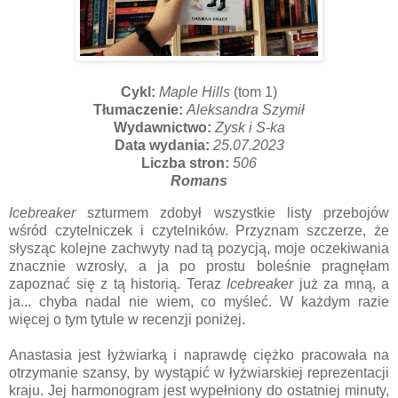
Cykl:
Maple Hills
(tom 1)
Tłumaczenie:
Aleksandra Szymił
Wydawnictwo:
Zysk i S-ka
Data wydania:
25.07.2023
Liczba stron:
506
Romans
Icebreaker
szturmem zdobył wszystkie listy przebojów
wśród czytelniczek i czytelników. Przyznam szczerze, że
słysząc kolejne zachwyty nad tą pozycją, moje oczekiwania
znacznie wzrosły, a ja po prostu boleśnie pragnęłam
zapoznać się z tą historią. Teraz
Icebreaker
już za mną, a
ja... chyba nadal nie wiem, co myśleć. W każdym razie
więcej o tym tytule w recenzji poniżej.
Anastasia jest łyżwiarką i naprawdę ciężko pracowała na
otrzymanie szansy, by wystąpić w łyżwiarskiej reprezentacji
kraju. Jej harmonogram jest wypełniony do ostatniej minuty,