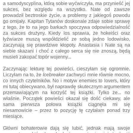
a samodyscyplina, którą sobie wyćwiczyła, ma przynieść jej
sukces, bez względu na wszystko. Nate od zawsze
prowadził beztroskie życie, a problemy z jakiegoś powodu
go omijały. Kapitan Tytanów doskonale zdaje sobie sprawę
z tego, że to na jego barkach spoczywa odpowiedzialność
za sukces drużyny. Kiedy los sprawia, że hokeiści oraz
łyżwiarze muszą współdzielić ze sobą jedno lodowisko,
zaczynają się prawdziwe kłopoty. Anastasia i Nate są na
siebie skazani i choć z całego serca się nie znoszą, będą
musieli zakopać topór wojenny...
Zaczynając lekturę tej powieści, cieszyłam się ogromnie.
Liczyłam na to, że
Icebreaker
zachwyci mnie równie mocno,
co innych czytelników. No i motyw enemies to lovers, który
mi tutaj obiecywano, był naprawdę skutecznym argumentem
przemawiającym na korzyść tej książki. Tylko że... no
właśnie. Początek powieści okazał się dość ciekawy, ale
sama pierwsza połowa książki ciągnęła mi się
niesamowicie – przez to pozycję tę czytałam ponad trzy
miesiące.
Główni bohaterowie dają się lubić, jednak mają swoje