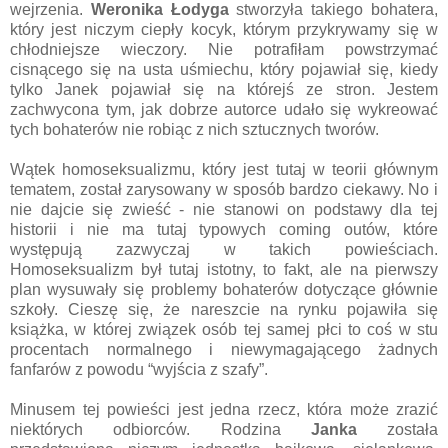
wejrzenia.
Weronika Łodyga
stworzyła takiego bohatera,
który jest niczym ciepły kocyk, którym przykrywamy się w
chłodniejsze wieczory. Nie potrafiłam powstrzymać
cisnącego się na usta uśmiechu, który pojawiał się, kiedy
tylko Janek pojawiał się na którejś ze stron. Jestem
zachwycona tym, jak dobrze autorce udało się wykreować
tych bohaterów nie robiąc z nich sztucznych tworów.
Wątek homoseksualizmu, który jest tutaj w teorii głównym
tematem, został zarysowany w sposób bardzo ciekawy. No i
nie dajcie się zwieść - nie stanowi on podstawy dla tej
historii i nie ma tutaj typowych coming outów, które
występują zazwyczaj w takich powieściach.
Homoseksualizm był tutaj istotny, to fakt, ale na pierwszy
plan wysuwały się problemy bohaterów dotyczące głównie
szkoły. Cieszę się, że nareszcie na rynku pojawiła się
książka, w której związek osób tej samej płci to coś w stu
procentach normalnego i niewymagającego żadnych
fanfarów z powodu “wyjścia z szafy”.
Minusem tej powieści jest jedna rzecz, która może zrazić
niektórych odbiorców. Rodzina
Janka
została