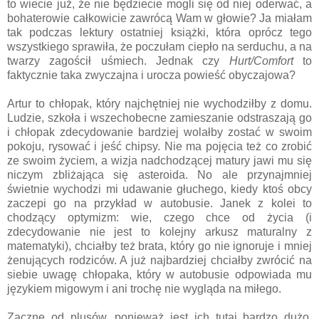
to wiecie już, że nie będziecie mogli się od niej oderwać, a
bohaterowie całkowicie zawrócą Wam w głowie? Ja miałam
tak podczas lektury ostatniej książki, która oprócz tego
wszystkiego sprawiła, że poczułam ciepło na serduchu, a na
twarzy zagościł uśmiech. Jednak czy
Hurt/Comfort
to
faktycznie taka zwyczajna i urocza powieść obyczajowa?
Artur to chłopak, który najchętniej nie wychodziłby z domu.
Ludzie, szkoła i wszechobecne zamieszanie odstraszają go
i chłopak zdecydowanie bardziej wolałby zostać w swoim
pokoju, rysować i jeść chipsy. Nie ma pojęcia też co zrobić
ze swoim życiem, a wizja nadchodzącej matury jawi mu się
niczym zbliżająca się asteroida. No ale przynajmniej
świetnie wychodzi mi udawanie głuchego, kiedy ktoś obcy
zaczepi go na przykład w autobusie. Janek z kolei to
chodzący optymizm: wie, czego chce od życia (i
zdecydowanie nie jest to kolejny arkusz maturalny z
matematyki), chciałby też brata, który go nie ignoruje i mniej
żenujących rodziców. A już najbardziej chciałby zwrócić na
siebie uwagę chłopaka, który w autobusie odpowiada mu
językiem migowym i ani trochę nie wygląda na miłego.
Zacznę od plusów, ponieważ jest ich tutaj bardzo dużo.