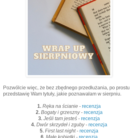
Pozwólcie więc, że bez zbędnego przedłużania, po prostu
przedstawię Wam tytuły, jakie poznawałam w sierpniu.
1.
Ręka na ścianie
-
recenzja
2.
Bogaty i grzeszny
-
recenzja
3.
Jeśli tam jesteś
-
recenzja
4.
Dwór skrzydeł i zguby
-
recenzja
5.
First last night
-
recenzja
6.
Małe kobietki
-
recenzja