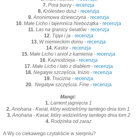
7.
Pora burzy
-
recenzja
8.
Królestwo dusz
-
recenzja
9.
Anonimowa dziewczyna
-
recenzja
10.
Małe Licho i tajemnica Niebożątka
-
recenzja
11.
Las na granicy światów
-
recenzja
12.
Tippi i ja
-
recenzja
13.
W niemieckim domu
-
recenzja
14.
Kastor
-
recenzja
15.
Małe Licho i anioł z kamienia
-
recenzja
16.
Kaznodzieja
-
recenzja
17.
Małe Licho i lato z diabłem
-
recenzja
18.
Negatyw szczęścia. Inizio
-
recenzja
19.
Trucizna
-
recenzja
20.
Negatyw szczęścia. Fine
-
recenzja
Mangi:
1.
Lament jagnięcia 1
2.
Anohana - Kwiat, który widzieliśmy tamtego dnia tom 1
3.
Anohana - Kwiat, który widzieliśmy tamtego dnia tom 2
4.
Rodzinka od zaraz
A Wy co ciekawego czytaliście w sierpniu?