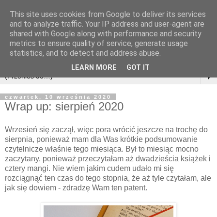
This site uses cookies from Google to deliver its services
and to analyze traffic. Your IP address and user-agent are
shared with Google along with performance and security
metrics to ensure quality of service, generate usage
statistics, and to detect and address abuse.
LEARN MORE
GOT IT
▼
czwartek, 10 września 2020
Wrap up: sierpień 2020
Wrzesień się zaczął, więc pora wrócić jeszcze na trochę do
sierpnia, ponieważ mam dla Was krótkie podsumowanie
czytelnicze właśnie tego miesiąca. Był to miesiąc mocno
zaczytany, ponieważ przeczytałam aż dwadzieścia książek i
cztery mangi. Nie wiem jakim cudem udało mi się
rozciągnąć ten czas do tego stopnia, że aż tyle czytałam, ale
jak się dowiem - zdradzę Wam ten patent.