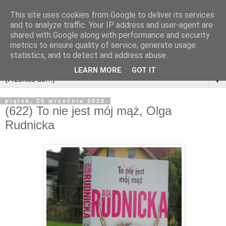
This site uses cookies from Google to deliver its services
and to analyze traffic. Your IP address and user-agent are
shared with Google along with performance and security
metrics to ensure quality of service, generate usage
statistics, and to detect and address abuse.
LEARN MORE
GOT IT
▼
piątek, 25 września 2020
(622) To nie jest mój mąż, Olga
Rudnicka