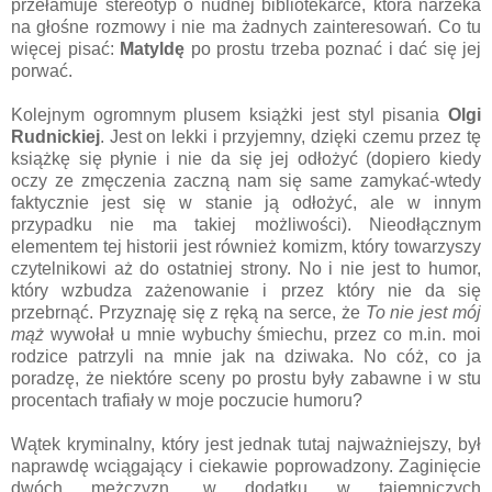
przełamuje stereotyp o nudnej bibliotekarce, która narzeka
na głośne rozmowy i nie ma żadnych zainteresowań. Co tu
więcej pisać:
Matyldę
po prostu trzeba poznać i dać się jej
porwać.
Kolejnym ogromnym plusem książki jest styl pisania
Olgi
Rudnickiej
. Jest on lekki i przyjemny, dzięki czemu przez tę
książkę się płynie i nie da się jej odłożyć (dopiero kiedy
oczy ze zmęczenia zaczną nam się same zamykać-wtedy
faktycznie jest się w stanie ją odłożyć, ale w innym
przypadku nie ma takiej możliwości). Nieodłącznym
elementem tej historii jest również komizm, który towarzyszy
czytelnikowi aż do ostatniej strony. No i nie jest to humor,
który wzbudza zażenowanie i przez który nie da się
przebrnąć. Przyznaję się z ręką na serce, że
To nie jest mój
mąż
wywołał u mnie wybuchy śmiechu, przez co m.in. moi
rodzice patrzyli na mnie jak na dziwaka. No cóż, co ja
poradzę, że niektóre sceny po prostu były zabawne i w stu
procentach trafiały w moje poczucie humoru?
Wątek kryminalny, który jest jednak tutaj najważniejszy, był
naprawdę wciągający i ciekawie poprowadzony. Zaginięcie
dwóch mężczyzn, w dodatku w tajemniczych