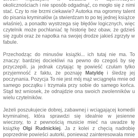
okolicznościach i nie sposób odgadnąć, co mogło się z nimi
stać. Czy to nie brzmi ciekawie? Autorka ma ogromny talent
do pisania kryminałów (a stwierdzam to po tej jednej książce
właśnie), a ponadto wystrzega się błędów logicznych, więc
czytelnik może pochłaniać tę historię bez obaw, że gdzieś
się zgubi oraz że napotka na swojej drodze jakieś zgrzyty w
fabule.
Przechodząc do minusów książki... ich tutaj nie ma. To
znaczy: bardziej dociekliwi na pewno do czegoś by się
przyczepili, ja jednak czytając tę powieść czułam tylko
przyjemność z faktu, że poznaję
Matyldę
i śledzę jej
poczynania. Pozycja To nie jest mój mąż wciągnęła mnie od
samego początku i trzymała przy sobie do samego końca.
Stąd też wniosek, że odnajdzie ona swoich zwolenników u
wielu czytelników.
Jeżeli poszukujecie dobrej, zabawnej i wciągającej komedii
kryminalnej, która sprawdzi się idealnie w jesienne
wieczory, to z pewnością musicie mieć na uwadze tę
książkę
Olgi Rudnickiej
. Ja z kolei z chęcią nadrobię
poprzednie powieści autorki, ponieważ zainteresowała mnie