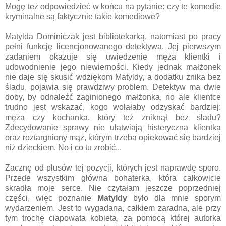
Mogę też odpowiedzieć w końcu na pytanie: czy te komedie
kryminalne są faktycznie takie komediowe?
Matylda Dominiczak jest bibliotekarką, natomiast po pracy
pełni funkcję licencjonowanego detektywa. Jej pierwszym
zadaniem okazuje się uwiedzenie męża klientki i
udowodnienie jego niewierności. Kiedy jednak małżonek
nie daje się skusić wdziękom Matyldy, a dodatku znika bez
śladu, pojawia się prawdziwy problem. Detektyw ma dwie
doby, by odnaleźć zaginionego małżonka, no ale klientce
trudno jest wskazać, kogo wolałaby odzyskać bardziej:
męża czy kochanka, który też zniknął bez śladu?
Zdecydowanie sprawy nie ułatwiają histeryczna klientka
oraz roztargniony mąż, którym trzeba opiekować się bardziej
niż dzieckiem. No i co tu zrobić...
Zacznę od plusów tej pozycji, których jest naprawdę sporo.
Przede wszystkim główna bohaterka, która całkowicie
skradła moje serce. Nie czytałam jeszcze poprzedniej
części, więc poznanie
Matyldy
było dla mnie sporym
wydarzeniem. Jest to wygadana, całkiem zaradna, ale przy
tym trochę ciapowata kobieta, za pomocą której autorka