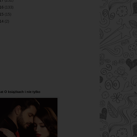
17
(252)
16
(133)
15
(15)
14
(2)
at O książkach i nie tylko