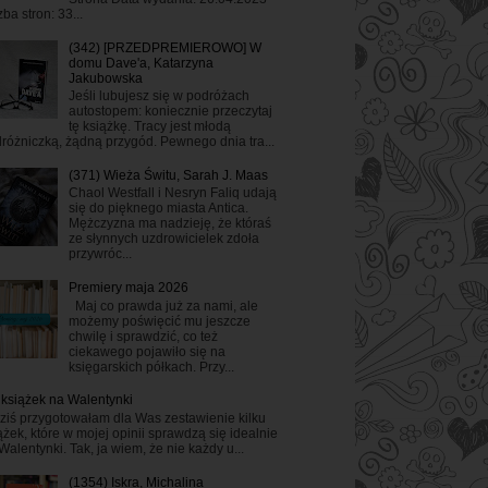
zba stron: 33...
(342) [PRZEDPREMIEROWO] W
domu Dave'a, Katarzyna
Jakubowska
Jeśli lubujesz się w podróżach
autostopem: koniecznie przeczytaj
tę książkę. Tracy jest młodą
różniczką, żądną przygód. Pewnego dnia tra...
(371) Wieża Świtu, Sarah J. Maas
Chaol Westfall i Nesryn Faliq udają
się do pięknego miasta Antica.
Mężczyzna ma nadzieję, że któraś
ze słynnych uzdrowicielek zdoła
przywróc...
Premiery maja 2026
Maj co prawda już za nami, ale
możemy poświęcić mu jeszcze
chwilę i sprawdzić, co też
ciekawego pojawiło się na
księgarskich półkach. Przy...
 książek na Walentynki
ziś przygotowałam dla Was zestawienie kilku
ążek, które w mojej opinii sprawdzą się idealnie
Walentynki. Tak, ja wiem, że nie każdy u...
(1354) Iskra, Michalina