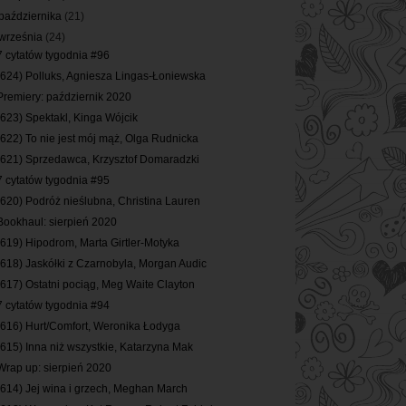
października
(21)
września
(24)
7 cytatów tygodnia #96
(624) Polluks, Agniesza Lingas-Łoniewska
Premiery: październik 2020
(623) Spektakl, Kinga Wójcik
(622) To nie jest mój mąż, Olga Rudnicka
(621) Sprzedawca, Krzysztof Domaradzki
7 cytatów tygodnia #95
(620) Podróż nieślubna, Christina Lauren
Bookhaul: sierpień 2020
(619) Hipodrom, Marta Girtler-Motyka
(618) Jaskółki z Czarnobyla, Morgan Audic
(617) Ostatni pociąg, Meg Waite Clayton
7 cytatów tygodnia #94
(616) Hurt/Comfort, Weronika Łodyga
(615) Inna niż wszystkie, Katarzyna Mak
Wrap up: sierpień 2020
(614) Jej wina i grzech, Meghan March