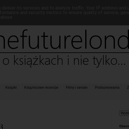
deliver its services and to analyze traffic. Your IP address and
formance and security metrics to ensure quality of service, ge
 abuse.
Książki
Książnicowe recenzje
Filmy i seriale
Podsumowania
Z
3
Obecn