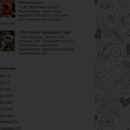
Aleksandrowicz
Cykl: Willowdale (tom 2)
Wydawnictwo: Jaguar Data
wydania: 6.05.2026 Liczba stron:
352 Literatura obyczajowa,
odzieżowa
(1350) Nie do naprawienia, Tijan
Tytuł oryginału: Broken and
Screwed Cykl: Rozdzieleni (tom 1)
Tłumaczenie: Julia Wolin
Wydawnictwo: Niegrzeczne Książki
Data wydania: 15...
wum bloga
26
(31)
25
(77)
24
(86)
23
(108)
22
(193)
21
(278)
20
(248)
grudnia
(21)
listopada
(19)