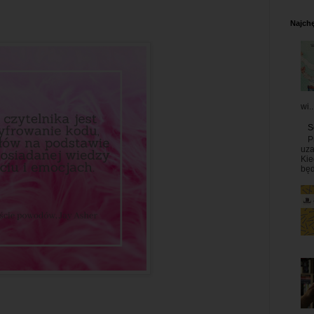
Najchę
wi..
S
P
uza
Kie
będ