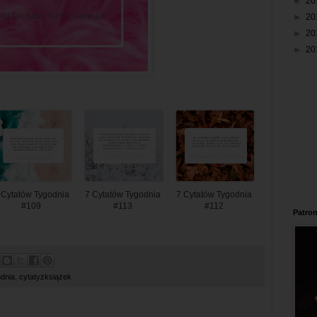
►
20
►
20
►
20
►
20
 Cytatów Tygodnia
7 Cytatów Tygodnia
7 Cytatów Tygodnia
#109
#113
#112
Patron
odnia
,
cytatyzksiążek