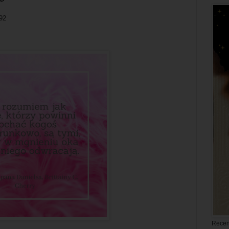
#92
Recen