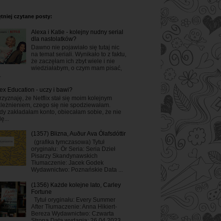
tniej czytane posty:
Alexa i Katie - kolejny nudny serial
dla nastolatków?
Dawno nie pojawiało się tutaj nic
na temat seriali. Wynikało to z faktu,
że zaczęłam ich zbyt wiele i nie
wiedziałabym, o czym mam pisać,
.
ex Education - uczy i bawi?
rzyznaję, że Netflix stał się moim kolejnym
leżnieniem, czego się nie spodziewałam.
dy zakładałam konto, obiecałam sobie, że nie
ę...
(1357) Blizna, Auður Ava Ólafsdóttir
(grafika tymczasowa) Tytuł
oryginału: Ör Seria: Seria Dzieł
Pisarzy Skandynawskich
Tłumaczenie: Jacek Godek
Wydawnictwo: Poznańskie Data ...
(1356) Każde kolejne lato, Carley
Fortune
Tytuł oryginału: Every Summer
After Tłumaczenie: Anna Hikiert-
Bereza Wydawnictwo: Czwarta
Strona Data wydania: 26.04.2023