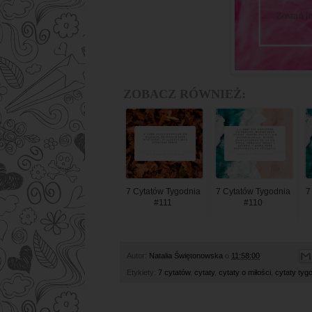
ZOBACZ RÓWNIEŻ:
7 Cytatów Tygodnia
7 Cytatów Tygodnia
7
#111
#110
Autor:
Natalia Świętonowska
o
11:58:00
Etykiety:
7 cytatów
,
cytaty
,
cytaty o miłości
,
cytaty tyg