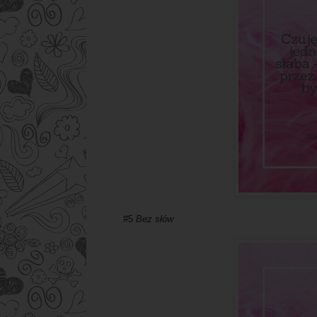
#5
Bez słów