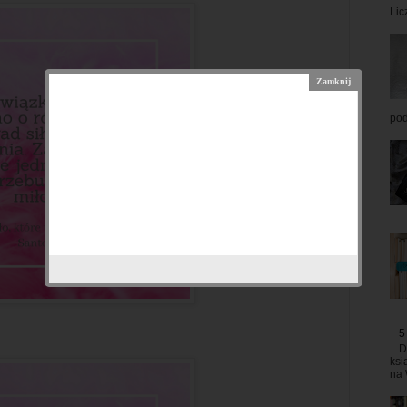
Lic
pod
5
D
ksi
na 