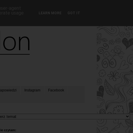
 user-agent
nerate usage
LEARN MORE
GOT IT
apowiedzi
Instagram
Facebook
ie czytam: