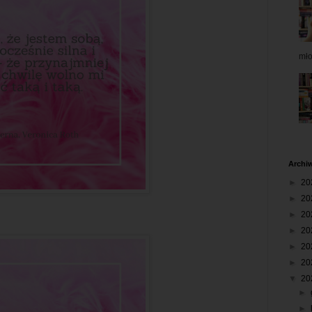
mł
Archi
►
20
►
20
►
20
►
20
►
20
►
20
▼
20
►
►