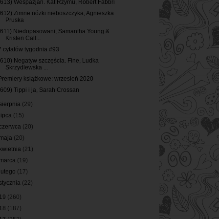
(613) Wespazjan. Kat Rzymu, Robert Fabbri
(612) Zimne nóżki nieboszczyka, Agnieszka
Pruska
(611) Niedopasowani, Samantha Young &
Kristen Call...
7 cytatów tygodnia #93
(610) Negatyw szczęścia. Fine, Ludka
Skrzydlewska ...
Premiery książkowe: wrzesień 2020
(609) Tippi i ja, Sarah Crossan
sierpnia
(29)
lipca
(15)
czerwca
(20)
maja
(20)
kwietnia
(21)
marca
(19)
lutego
(17)
stycznia
(22)
19
(260)
18
(187)