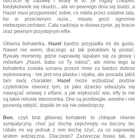
odrzucili tę zabawę i wiarę w to, że rogaty chłopiec
kiedykolwiek się obudzi... ale on pewnego dnia się budzi, a
Hazel musi przypomnieć sobie, co robiła przez ostatnie lata,
bo w przeciwnym razie... miastu grozi ogromne
niebezpieczeństwo. Cała nadzieja w dziewczynie, jej bracie
oraz pewnym przystojnym elfie.
Główna bohaterka,
Hazel
bardzo przypadła mi do gustu.
Nawet nie wiem, dlaczego aż tak polubiłam tę postać.
Bywały momenty, gdzie naprawdę łapałam się za głowę i
mówiłam „Hazel, babo co Ty robisz”, ale mimo tego ta
bohaterka została uznana przeze mnie za bardzo dobrze
wykreowaną - nie jest ona płaska i nijaka, ale posiada jakiś
tam swój charakter.
Hazel
może wzbudzać podziw
czytelników również tym, że jako dziecko odważyła się
nawiązać umowę z elfami, a jak większość wie, elfy to nie
są takie milusie stworzonka. One są przebiegłe, wredne i nie
pozwolą odejść, dopóki im się nie odwdzięczy.
Ben
, czyli brat głównej bohaterki to chłopak równie
sympatyczny, choć już trochę zepchnięty na boczny tor.
Udało mi się jednak z nim trochę zżyć, za co naprawdę
jestem wdzięczna. Dlaczego? Zazwyczaj bywa tak, że