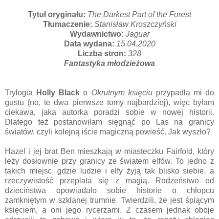
Tytuł oryginału:
The Darkest Part of the Forest
Tłumaczenie:
Stanisław Kroszczyński
Wydawnictwo:
Jaguar
Data wydana:
15.04.2020
Liczba stron:
328
Fantastyka młodzieżowa
Trylogia
Holly Black
o
Okrutnym księciu
przypadła mi do
gustu (no, te dwa pierwsze tomy najbardziej), więc byłam
ciekawa, jaka autorka poradzi sobie w nowej historii.
Dlatego też postanowiłam sięgnąć po Las na granicy
światów, czyli kolejną iście magiczną powieść. Jak wyszło?
Hazel i jej brat Ben mieszkają w miasteczku Fairfold, który
leży dosłownie przy granicy ze światem elfów. To jedno z
takich miejsc, gdzie ludzie i elfy żyją tak blisko siebie, a
rzeczywistość przeplata się z magią. Rodzeństwo od
dzieciństwa opowiadało sobie historie o chłopcu
zamkniętym w szklanej trumnie. Twierdzili, że jest śpiącym
księciem, a oni jego rycerzami. Z czasem jednak oboje