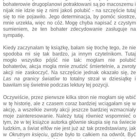
bohaterowie drugoplanowi potraktowani są po macoszemu i
nijak nie idzie się z nimi jakoś polubić - na szczęście tutaj
się to nie pojawiło. Jego determinacja, by pomóc siostrze,
mnie urzekła, więc no cóż. Mogę chyba napisać z czystym
sumieniem, że ten bohater zdecydowanie zasługuje na
sympatię.
Kiedy zaczynałam tę książkę, bałam się trochę tego, że nie
spodoba mi się tak bardzo, ja innym czytelnikom. Tutaj
mogło wszystko pójść nie tak: mogłam nie polubić
bohaterów, akcja mogła mnie znudzić śmiertelnie, a zwroty
akcji nie zaskoczyć. Na szczęście jednak okazało się, że
Las na granicy światów
to totalny strzał w dziesiątkę i
bawiłam się świetnie podczas lektury tej pozycji.
Oczywiście, przez pierwsze kilka stron nie mogłam się wbić
w tę historię, ale z czasem coraz bardziej wciągałam się w
akcję, a wszelkie zwroty akcji jeszcze bardziej wzmacniały
moje zainteresowanie. Należy tutaj również wspomnieć o
tym, że w tej książce autorka głównie skupia się na świecie
ludzkim, a świat elfów nie jest już aż tak przedstawiany, jak
w
Okrutnym księciu
, gdzie było to całkiem na odwrót. Być