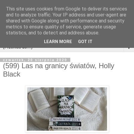
This site uses cookies from Google to deliver its services
and to analyze traffic. Your IP address and user-agent are
shared with Google along with performance and security
metrics to ensure quality of service, generate usage
statistics, and to detect and address abuse.
LEARN MORE
GOT IT
▼
czwartek, 20 sierpnia 2020
(599) Las na granicy światów, Holly
Black