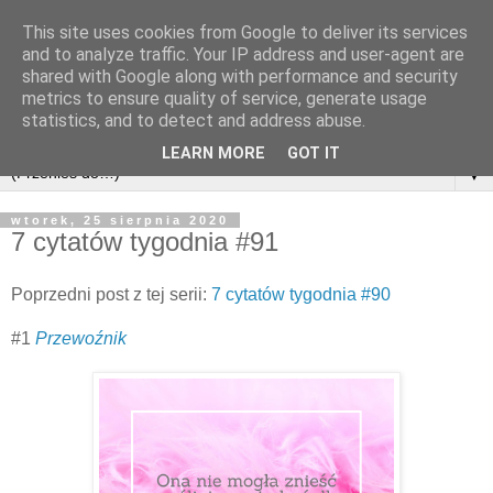
This site uses cookies from Google to deliver its services
and to analyze traffic. Your IP address and user-agent are
shared with Google along with performance and security
metrics to ensure quality of service, generate usage
statistics, and to detect and address abuse.
LEARN MORE
GOT IT
▼
wtorek, 25 sierpnia 2020
7 cytatów tygodnia #91
Poprzedni post z tej serii:
7 cytatów tygodnia #90
#1
Przewoźnik