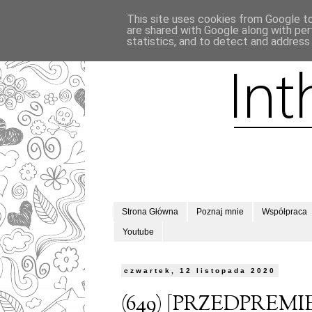
This site uses cookies from Google to 
are shared with Google along with per
statistics, and to detect and address
Strona Główna
Poznaj mnie
Współpraca
Youtube
czwartek, 12 listopada 2020
(649) [PRZEDPREMI