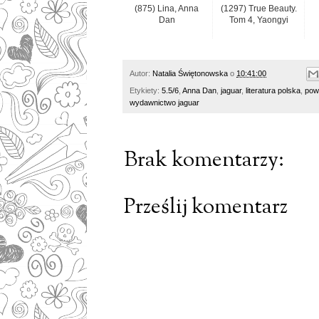
(875) Lina, Anna
(1297) True Beauty.
Dan
Tom 4, Yaongyi
Autor:
Natalia Świętonowska
o
10:41:00
Etykiety:
5.5/6
,
Anna Dan
,
jaguar
,
literatura polska
,
pow
wydawnictwo jaguar
Brak komentarzy:
Prześlij komentarz