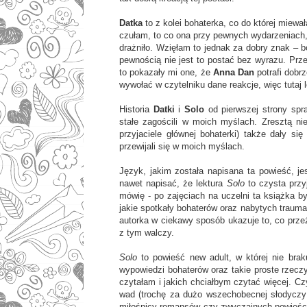
Datka
to z kolei bohaterka, co do której miew
czułam, to co ona przy pewnych wydarzeniach, 
drażniło. Wzięłam to jednak za dobry znak – 
pewnością nie jest to postać bez wyrazu. Pr
to pokazały mi one, że
Anna Dan
potrafi dobr
wywołać w czytelniku dane reakcje, więc tutaj l
Historia
Datki
i
Solo
od pierwszej strony spr
stałe zagościli w moich myślach. Zresztą ni
przyjaciele głównej bohaterki) także dały si
przewijali się w moich myślach.
Język, jakim została napisana ta powieść, je
nawet napisać, że lektura
Solo
to czysta prz
mówię - po zajęciach na uczelni ta książka by
jakie spotkały bohaterów oraz nabytych trauma
autorka w ciekawy sposób ukazuje to, co prz
z tym walczy.
Solo
to powieść new adult, w której nie bra
wypowiedzi bohaterów oraz takie proste rzeczy
czytałam i jakich chciałbym czytać więcej. C
wad (trochę za dużo wszechobecnej słodyczy 
miłośnicy romansów czy zwyczajnych powieśc