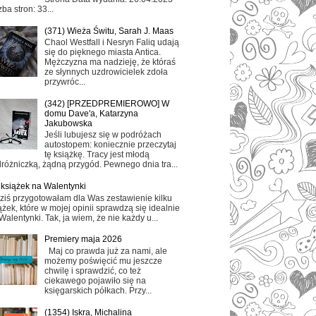
zba stron: 33...
(371) Wieża Świtu, Sarah J. Maas
Chaol Westfall i Nesryn Faliq udają
się do pięknego miasta Antica.
Mężczyzna ma nadzieję, że któraś
ze słynnych uzdrowicielek zdoła
przywróc...
(342) [PRZEDPREMIEROWO] W
domu Dave'a, Katarzyna
Jakubowska
Jeśli lubujesz się w podróżach
autostopem: koniecznie przeczytaj
tę książkę. Tracy jest młodą
różniczką, żądną przygód. Pewnego dnia tra...
 książek na Walentynki
ziś przygotowałam dla Was zestawienie kilku
ążek, które w mojej opinii sprawdzą się idealnie
Walentynki. Tak, ja wiem, że nie każdy u...
Premiery maja 2026
Maj co prawda już za nami, ale
możemy poświęcić mu jeszcze
chwilę i sprawdzić, co też
ciekawego pojawiło się na
księgarskich półkach. Przy...
(1354) Iskra, Michalina