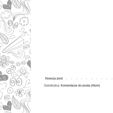
Nowszy post
Subskrybuj:
Komentarze do posta (Atom)