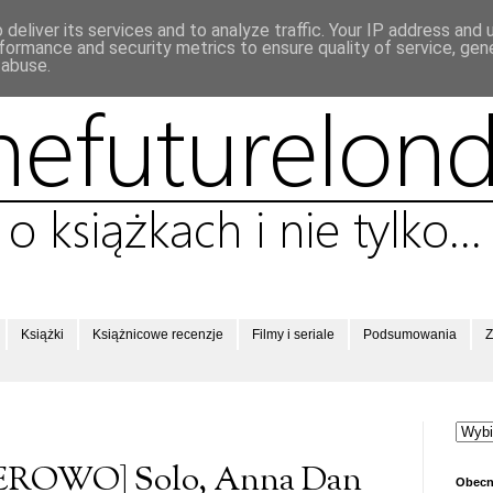
deliver its services and to analyze traffic. Your IP address and
formance and security metrics to ensure quality of service, ge
 abuse.
Książki
Książnicowe recenzje
Filmy i seriale
Podsumowania
Z
EROWO] Solo, Anna Dan
Obecn