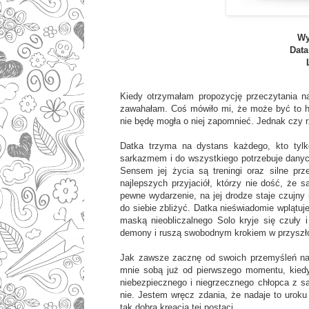
Wy
Data
Kiedy otrzymałam propozycję przeczytania n
zawahałam. Coś mówiło mi, że może być to his
nie będę mogła o niej zapomnieć. Jednak czy r
Datka trzyma na dystans każdego, kto tylk
sarkazmem i do wszystkiego potrzebuje danyc
Sensem jej życia są treningi oraz silne pr
najlepszych przyjaciół, którzy nie dość, że s
pewne wydarzenie, na jej drodze staje czujny
do siebie zbliżyć. Datka nieświadomie wplątuje 
maską nieobliczalnego Solo kryje się czuły
demony i ruszą swobodnym krokiem w przyszł
Jak zawsze zacznę od swoich przemyśleń na
mnie sobą już od pierwszego momentu, kiedy 
niebezpiecznego i niegrzecznego chłopca z są
nie. Jestem wręcz zdania, że nadaje to uroku 
tak dobrą kreacją tej postaci.