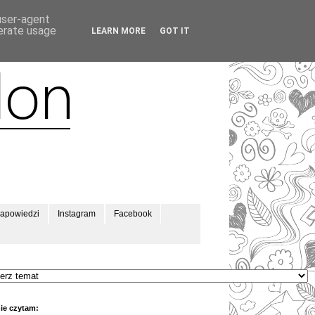
 user-agent
nerate usage
LEARN MORE
GOT IT
apowiedzi
Instagram
Facebook
ie czytam: