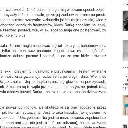
Lic
ałam wątpliwości. Choć udało mi się z nią w pewien sposób zżyć i
to bywały też takie chwile, gdzie jej zachowanie mnie po prostu
bohaterka mimo wszystko wzbudziła jakieś moje uczucia, więc z
zechodząc jednak do fragmentów, kiedy
Datkę
znosiłam najlepiej,
ze kreować postaci, wie, w jaki sposób mają one postępować, by
eci kolejny plus.
awiła, że nie mogłam oderwać się od lektury, a bohaterowie na
e tylko oni, ponieważ postacie drugoplanowe (w szczególności
ę bardzo dobrze poznać i polubić, a co za tym idzie - również
pod
st lekki, przyjemny i całkowicie przyswajalny. Jestem w stanie
5
yjemność oraz gwarancja rozluźnienia po długim dniu. Wiem, co
D
ła jak znalazł. Jej tematyka opiera się głównie na przeżyciach,
ksi
ch. Z pozoru są to wątki już znane i schematyczne, jednak tutaj
na 
eżyła między innymi
Datka
i pokazuje, w jaki sposób dziewczyna
kuje poważnych tonów, ale skutecznie są one łagodzone przez
 jak komizm sytuacyjny. Jest to taka książka, jakiej dawno nie
zy polecam? Oczywiście. Nie jest to może powieść zupełnie bez
momentami, ale nie jest to coś, co odrzuca), no ale wszyscy
i obyczajowych powinni być zadowoleni. Ja oczywiście czekam