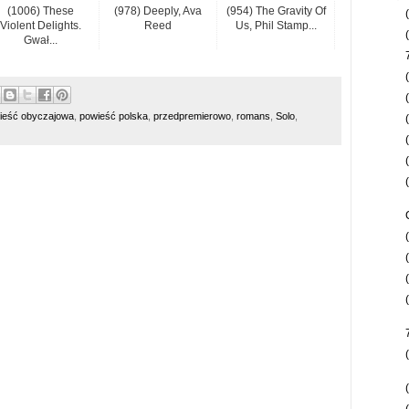
(1006) These
(978) Deeply, Ava
(954) The Gravity Of
Violent Delights.
Reed
Us, Phil Stamp...
Gwał...
ieść obyczajowa
,
powieść polska
,
przedpremierowo
,
romans
,
Solo
,