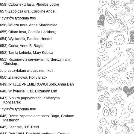
(658) Człowiek z lasu, Phoebe Locke
(657) Zabójcza gra, Caroline Angel
7 cytatów tygodnia #99
(656) Wilcza nora, Anna Starobiniec
(655) Ofiara losu, Camilla Läckberg
(654) Wysłannik, Paulina Hendel
(653) Córka, Anne B. Ragde
(652) Tamta kobieta, Mary Kubica
(651) Rozmowy z seryjnymi morderczyniami,
Christop...
Co przeczytałam w październiku?
(650) Zła królowa, Holly Black
(649) [PRZEDPREMIEROWO] Solo, Anna Dan
(648) W świecie iluzji, Elizabeth Lim
(647) Słoik w papryczkach, Katarzyna
Konczarek
7 cytatów tygodnia #98
(646) Dzieci zapomniane przez Boga, Graham
Masterton
(645) Fear me, B.B. Reid