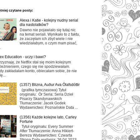
tniej czytane posty:
Alexa i Katie - kolejny nudny serial
dla nastolatków?
Dawno nie pojawiało się tutaj nic
na temat seriali. Wynikało to z faktu,
że zaczęłam ich zbyt wiele i nie
wiedziałabym, o czym mam pisać,
.
ex Education - uczy i bawi?
rzyznaję, że Netflix stał się moim kolejnym
leżnieniem, czego się nie spodziewałam.
dy zakładałam konto, obiecałam sobie, że nie
ę...
(1357) Blizna, Auður Ava Ólafsdóttir
(grafika tymczasowa) Tytuł
oryginału: Ör Seria: Seria Dzieł
Pisarzy Skandynawskich
Tłumaczenie: Jacek Godek
Wydawnictwo: Poznańskie Data ...
(1356) Każde kolejne lato, Carley
Fortune
Tytuł oryginału: Every Summer
After Tłumaczenie: Anna Hikiert-
Bereza Wydawnictwo: Czwarta
Strona Data wydania: 26.04.2023