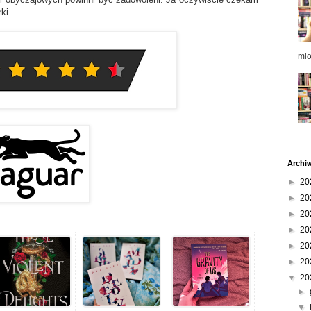
ki.
mł
Archi
►
20
►
20
►
20
►
20
►
20
►
20
▼
20
►
▼