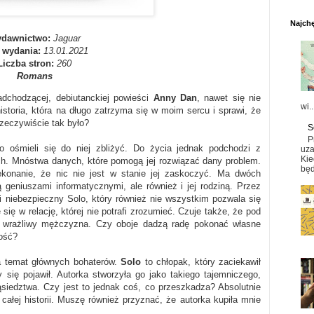
Najchę
dawnictwo:
Jaguar
 wydania:
13.01.2021
Liczba stron:
260
Romans
adchodzącej, debiutanckiej powieści
Anny Dan
, nawet się nie
wi..
toria, która na długo zatrzyma się w moim sercu i sprawi, że
zeczywiście tak było?
S
P
o ośmieli się do niej zbliżyć. Do życia jednak podchodzi z
uza
Kie
h. Mnóstwa danych, które pomogą jej rozwiązać dany problem.
będ
zekonanie, że nic nie jest w stanie jej zaskoczyć. Ma dwóch
ą geniuszami informatycznymi, ale również i jej rodziną. Przez
 i niebezpieczny Solo, który również nie wszystkim pozwala się
się w relację, której nie potrafi zrozumieć. Czuje także, że pod
 i wrażliwy mężczyzna. Czy oboje dadzą radę pokonać własne
ość?
 temat głównych bohaterów.
Solo
to chłopak, który zaciekawił
się pojawił. Autorka stworzyła go jako takiego tajemniczego,
siedztwa. Czy jest to jednak coś, co przeszkadza? Absolutnie
całej historii. Muszę również przyznać, że autorka kupiła mnie