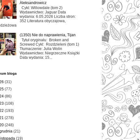
Aleksandrowicz
Cykl: Willowdale (tom 2)
Wydawnictwo: Jaguar Data
wydania: 6.05.2026 Liczba stron:
352 Literatura obyczajowa,
odzieżowa
(1350) Nie do naprawienia, Tijan
Tytuł oryginału: Broken and
Screwed Cykl: Rozdzieleni (tom 1)
Tłumaczenie: Julia Wolin
Wydawnictwo: Niegrzeczne Książki
Data wydania: 15...
wum bloga
26
(31)
25
(77)
24
(86)
23
(108)
22
(193)
21
(278)
20
(248)
grudnia
(21)
listopada
(19)