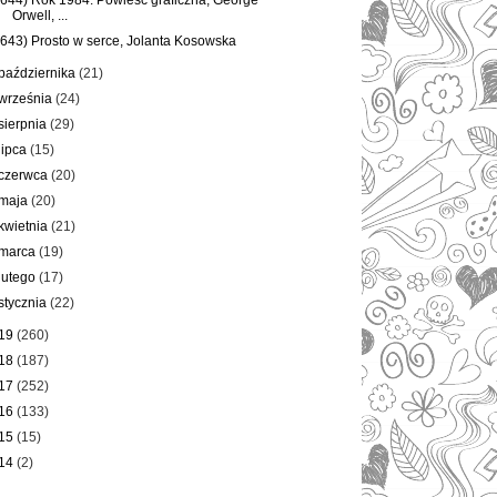
(644) Rok 1984. Powieść graficzna, George
Orwell, ...
(643) Prosto w serce, Jolanta Kosowska
października
(21)
września
(24)
sierpnia
(29)
lipca
(15)
czerwca
(20)
maja
(20)
kwietnia
(21)
marca
(19)
lutego
(17)
stycznia
(22)
19
(260)
18
(187)
17
(252)
16
(133)
15
(15)
14
(2)