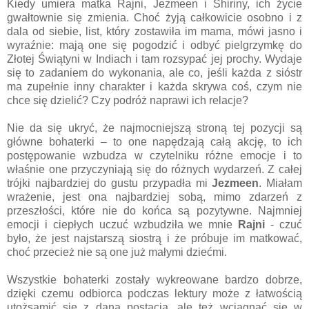
Kiedy umiera matka Rajni, Jezmeen i Shiriny, ich życie
gwałtownie się zmienia. Choć żyją całkowicie osobno i z
dala od siebie, list, który zostawiła im mama, mówi jasno i
wyraźnie: mają one się pogodzić i odbyć pielgrzymkę do
Złotej Świątyni w Indiach i tam rozsypać jej prochy. Wydaje
się to zadaniem do wykonania, ale co, jeśli każda z sióstr
ma zupełnie inny charakter i każda skrywa coś, czym nie
chce się dzielić? Czy podróż naprawi ich relacje?
Nie da się ukryć, że najmocniejszą stroną tej pozycji są
główne bohaterki – to one napędzają całą akcję, to ich
postępowanie wzbudza w czytelniku różne emocje i to
właśnie one przyczyniają się do różnych wydarzeń. Z całej
trójki najbardziej do gustu przypadła mi
Jezmeen
. Miałam
wrażenie, jest ona najbardziej sobą, mimo zdarzeń z
przeszłości, które nie do końca są pozytywne. Najmniej
emocji i ciepłych uczuć wzbudziła we mnie
Rajni
- czuć
było, że jest najstarszą siostrą i że próbuje im matkować,
choć przecież nie są one już małymi dziećmi.
Wszystkie bohaterki zostały wykreowane bardzo dobrze,
dzięki czemu odbiorca podczas lektury może z łatwością
utożsamić się z daną postacią, ale też wciągnąć się w