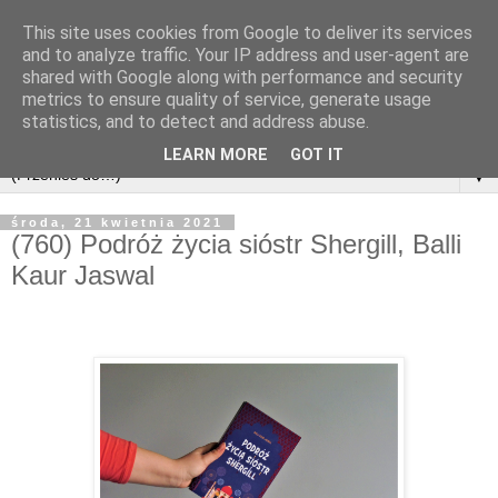
This site uses cookies from Google to deliver its services
and to analyze traffic. Your IP address and user-agent are
shared with Google along with performance and security
metrics to ensure quality of service, generate usage
statistics, and to detect and address abuse.
LEARN MORE
GOT IT
▼
środa, 21 kwietnia 2021
(760) Podróż życia sióstr Shergill, Balli
Kaur Jaswal