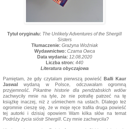
Tytuł oryginału:
The Unlikely Adventures of the Shergill
Sisters
Tłumaczenie:
Grażyna Woźniak
Wydawnictwo:
Czarna Owca
Data wydania:
12.08.2020
Liczba stron:
440
Literatura obyczajowa
Pamiętam, że gdy czytałam pierwszą powieść
Balli Kaur
Jaswal
wydaną w Polsce, odczuwałam ogromną
przyjemność.
Pikantne historie dla pendżabskich wdów
zachwyciły mnie na tyle, że nie potrafię patrzeć na tę
książkę inaczej, niż z uśmiechem na ustach. Dlatego też
ogromnie cieszę się, że w moje ręce trafiła druga powieść
tej autorki i dzisiaj opowiem Wam kilka słów na temat
Podróży życia sióstr Shergill
. Czy mnie zachwyciła?