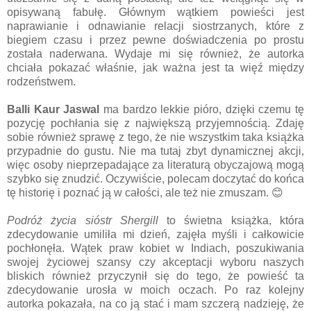
opisywaną fabułę. Głównym wątkiem powieści jest
naprawianie i odnawianie relacji siostrzanych, które z
biegiem czasu i przez pewne doświadczenia po prostu
została naderwana. Wydaje mi się również, że autorka
chciała pokazać właśnie, jak ważna jest ta więź między
rodzeństwem.
Balli Kaur Jaswal
ma bardzo lekkie pióro, dzięki czemu tę
pozycję pochłania się z największą przyjemnością. Zdaję
sobie również sprawę z tego, że nie wszystkim taka książka
przypadnie do gustu. Nie ma tutaj zbyt dynamicznej akcji,
więc osoby nieprzepadające za literaturą obyczajową mogą
szybko się znudzić. Oczywiście, polecam doczytać do końca
tę historię i poznać ją w całości, ale też nie zmuszam. 😊
Podróż życia sióstr Shergill
to świetna książka, która
zdecydowanie umiliła mi dzień, zajęła myśli i całkowicie
pochłonęła. Wątek praw kobiet w Indiach, poszukiwania
swojej życiowej szansy czy akceptacji wyboru naszych
bliskich również przyczynił się do tego, że powieść ta
zdecydowanie urosła w moich oczach. Po raz kolejny
autorka pokazała, na co ją stać i mam szczerą nadzieję, że