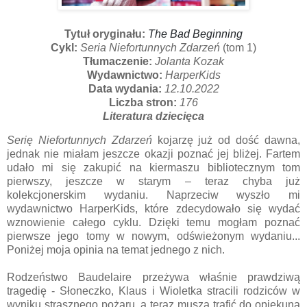
Tytuł oryginału:
The Bad Beginning
Cykl:
Seria Niefortunnych Zdarzeń
(tom 1)
Tłumaczenie:
Jolanta Kozak
Wydawnictwo:
HarperKids
Data wydania:
12.10.2022
Liczba stron:
176
Literatura dziecięca
Serię Niefortunnych Zdarzeń
kojarzę już od dość dawna,
jednak nie miałam jeszcze okazji poznać jej bliżej. Fartem
udało mi się zakupić na kiermaszu bibliotecznym tom
pierwszy, jeszcze w starym – teraz chyba już
kolekcjonerskim wydaniu. Naprzeciw wyszło mi
wydawnictwo HarperKids, które zdecydowało się wydać
wznowienie całego cyklu. Dzięki temu mogłam poznać
pierwsze jego tomy w nowym, odświeżonym wydaniu...
Poniżej moja opinia na temat jednego z nich.
Rodzeństwo Baudelaire przeżywa właśnie prawdziwą
tragedię - Słoneczko, Klaus i Wioletka stracili rodziców w
wyniku strasznego pożaru, a teraz muszą trafić do opiekuna