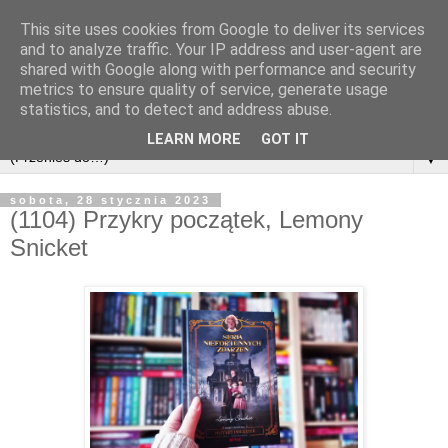
This site uses cookies from Google to deliver its services
and to analyze traffic. Your IP address and user-agent are
shared with Google along with performance and security
metrics to ensure quality of service, generate usage
statistics, and to detect and address abuse.
LEARN MORE
GOT IT
▼
sobota, 28 stycznia 2023
(1104) Przykry początek, Lemony
Snicket