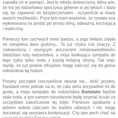
zapadła mi w pamięci. Jest to młoda dziewczyna, która wie,
że los jej rodzeństwa spoczywa głównie w jej rękach i stara
się, by zapewnić im bezpieczeństwo - oczywiście w miarę
swoich możliwości. Poza tym mam wrażenie, że została ona
wykreowana na postać po prostu silną, odważną, kochającą
i waleczną.
Pierwszy tom zachwycił mnie bardzo, a jego lektura zajęła
mi niespełna dwie godziny... To już chyba coś znaczy. Z
ciekawością i rosnącym poczuciem niesprawiedliwości
śledziłam losy rodzeństwa, a moja kiełkująca sympatia do
tego cyklu tylko rosła z każdą kolejną stroną. Tak więc
myślę, że już prawie oficjalnie mogę zaliczyć się do grona
miłośników tej historii.
Przykry początek rzeczywiście okazał się... dość przykry.
Nastawił mnie jednak na to, że cała seria przypadnie mi do
gustu, a moja sympatia do rodzeństwa
Badelaire
będzie
stale rosła, a tym samym nieustannie będę trzymać kciuki za
szczęśliwe zakończenie tej trójki. Pierwsze spotkanie z
piórem autora zaliczam do bardzo udanych i nie mogę
doczekać się poznania kontynuacji. Czy tam pech choć na