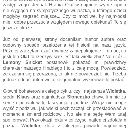
zastępczego. Jednak Hrabia Olaf w najmniejszym stopniu
nie wygląda na sympatycznego wujaszka, u którego dzieci
mogłyby zagrzać miejsce... Czy to możliwe, by najmłodsi
mieli dobre przeczucia względem nowego opiekuna? To się
jeszcze okaże...
Już od pierwszej strony doceniłam humor autora oraz
cudowny sposób przełożenia tej historii na nasz język.
Później zaczęłam czuć również zaniepokojenie – no bo, co
jeśli ten
Olaf
to rzeczywiście jest taki wielki zbir? No i cóż...
Lemony Snicket
postanowił pokazać mi prawdziwy
charakter naszego Hrabiego i to z całą mocą. Powiedzieć,
że czułam się przerażona, to jak nie powiedzieć nic. Trzeba
jednak oddać autorowi to, że genialnie wykreował tę postać.
Główni bohaterowie całego cyklu, czyli najstarsza
Wioletka
,
średni
Klaus
oraz najmłodsza
Słoneczko
chwycili mnie za
serce i porwali w tę fascynującą podróż. Wciąż nie mogę
wyjść z podziwu, jak wielki pech zaczął ich prześladować w
momencie śmierci rodziców... No ale nie będę Wam tutaj
spoilerować. Przy okazji lektury tej części najlepiej zdołałam
poznać
Wioletkę
, która z jakiegoś powodu najmocniej