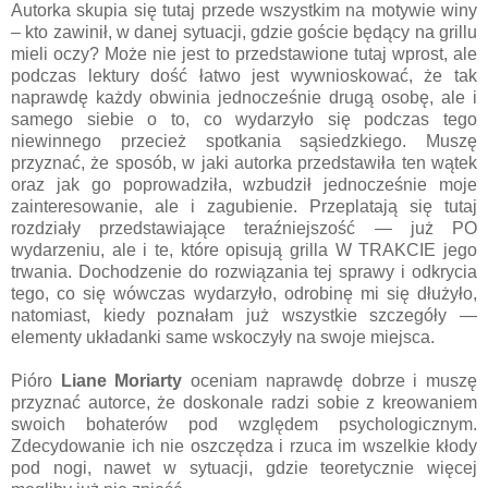
Autorka skupia się tutaj przede wszystkim na motywie winy
– kto zawinił, w danej sytuacji, gdzie goście będący na grillu
mieli oczy? Może nie jest to przedstawione tutaj wprost, ale
podczas lektury dość łatwo jest wywnioskować, że tak
naprawdę każdy obwinia jednocześnie drugą osobę, ale i
samego siebie o to, co wydarzyło się podczas tego
niewinnego przecież spotkania sąsiedzkiego. Muszę
przyznać, że sposób, w jaki autorka przedstawiła ten wątek
oraz jak go poprowadziła, wzbudził jednocześnie moje
zainteresowanie, ale i zagubienie. Przeplatają się tutaj
rozdziały przedstawiające teraźniejszość — już PO
wydarzeniu, ale i te, które opisują grilla W TRAKCIE jego
trwania. Dochodzenie do rozwiązania tej sprawy i odkrycia
tego, co się wówczas wydarzyło, odrobinę mi się dłużyło,
natomiast, kiedy poznałam już wszystkie szczegóły —
elementy układanki same wskoczyły na swoje miejsca.
Pióro
Liane Moriarty
oceniam naprawdę dobrze i muszę
przyznać autorce, że doskonale radzi sobie z kreowaniem
swoich bohaterów pod względem psychologicznym.
Zdecydowanie ich nie oszczędza i rzuca im wszelkie kłody
pod nogi, nawet w sytuacji, gdzie teoretycznie więcej