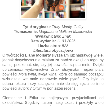
Tytuł oryginału:
Truly, Madly, Guilty
Tłumaczenie:
Magdalena Moltzan-Małkowska
Wydawnictwo:
Znak
Data wydania:
11.03.2026
Liczba stron:
528
Literatura obyczajowa
O twórczości
Liane Moriarty
słyszałam już naprawdę wiele,
jednak dotychczas nie miałam za bardzo okazji do tego, by
samej przekonać się, czy jej powieści są dla mnie. Dzięki
uprzejmości wydawnictwa Znak otrzymałam egzemplarz
powieści
Moja wina, twoja wina
, która od samego początku
wzbudzała we mnie naprawdę wiele pytań. Czy była to
udana lektura i czy zachęciła mnie do sięgnięcia po inne
powieści autorki? O tym w poniższej recenzji.
Clementine i Erika są najlepszymi przyjaciółkami od
dzieciństwa. Spędziły razem masę czasu i przeżyły wiele