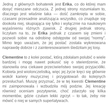
Jedną z głównych bohaterek jest
Erika
, co do której mam
dosyć mieszane odczucia. Z jednej strony rozumiałam to,
dlaczego jest właśnie taka — dość zamknięta w sobie,
czasami przesadnie analizująca wszystko, co znajduje się
dookoła niej, skupiająca się tylko i wyłącznie na naukowym
wyjaśnieniu różnych zjawisk. Z drugiej jednak strony,
liczyłam na to, że
Erika
jednak z czasem się zmieni i
pozwoli sobie na odrobinę odstępstw od swojej “normy”.
Mimo tego uważam, że jej postać została wykreowana
naprawdę dobrze i z zainteresowaniem śledziłam jej losy.
Clementine
to z kolei postać, którą zdołałam polubić o wiele
bardziej i mogę nawet pokusić się o stwierdzenie, że
stanowiła ona ciekawe przeciwieństwo swojej przyjaciółki.
Kobieta jest wiolonczelistką, więc jej życie kręci się głównie
wokół kariery muzycznej i przygotowań do kolejnych
przesłuchań. Muszę przyznać, że w tej kwestii
Clementine
mi zaimponowała i wzbudziła mój podziw. Jej kreację
również oceniam pozytywnie, choć zdarzyło się kilka
momentów, gdzie czułam lekki zgrzyt – to tak, żeby nie
mówić o niej w samych superlatywach.