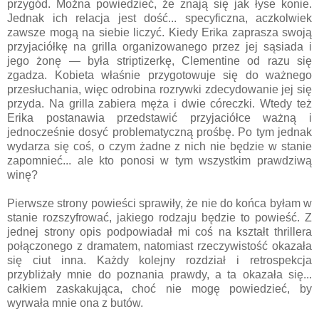
przygód. Można powiedzieć, że znają się jak łyse konie.
Jednak ich relacja jest dość... specyficzna, aczkolwiek
zawsze mogą na siebie liczyć. Kiedy Erika zaprasza swoją
przyjaciółkę na grilla organizowanego przez jej sąsiada i
jego żonę — była striptizerkę, Clementine od razu się
zgadza. Kobieta właśnie przygotowuje się do ważnego
przesłuchania, więc odrobina rozrywki zdecydowanie jej się
przyda. Na grilla zabiera męża i dwie córeczki. Wtedy też
Erika postanawia przedstawić przyjaciółce ważną i
jednocześnie dosyć problematyczną prośbę. Po tym jednak
wydarza się coś, o czym żadne z nich nie będzie w stanie
zapomnieć... ale kto ponosi w tym wszystkim prawdziwą
winę?
Pierwsze strony powieści sprawiły, że nie do końca byłam w
stanie rozszyfrować, jakiego rodzaju będzie to powieść. Z
jednej strony opis podpowiadał mi coś na kształt thrillera
połączonego z dramatem, natomiast rzeczywistość okazała
się ciut inna. Każdy kolejny rozdział i retrospekcja
przybliżały mnie do poznania prawdy, a ta okazała się...
całkiem zaskakująca, choć nie mogę powiedzieć, by
wyrwała mnie ona z butów.