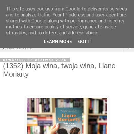
This site uses cookies from Google to deliver its services
and to analyze traffic. Your IP address and user-agent are
shared with Google along with performance and security
metrics to ensure quality of service, generate usage
statistics, and to detect and address abuse.
LEARN MORE
GOT IT
▼
czwartek, 18 czerwca 2026
(1352) Moja wina, twoja wina, Liane
Moriarty