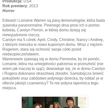
Produkcja:
USA
Rok premiery:
2013
Horror
Edward i Lorraine Warren są parą demonologów, która bada
zjawiska paranormalne. Pewnego dnia prosi ich o pomoc
kobieta, Carolyn Perron, w której domu dzieją się
niewyjaśnione rzeczy.
Carolyn ma 5 córek: April, Cindy, Christine, Nancy i Andreę,
z którymi mieszka w nowo kupionym domu. Wraz z mężem
Rogerem, stara się ochronić swoje córki przed
niebezpieczeństwem.
Warrenowie zjawiają się w domu Perronów, by im pomóc.
Lorraine, która ma umiejętności patrzenia w przeszłość (nie
wiem jak inaczej to ująć), dowiaduje się, że w domu Carolyn
i Rogera dokonano straszliwej zbrodni. Samobójcza śmierć
pokojówki oraz zabójstwo jedynego dziecka, by oddać je w
ofierze jakiejś czarownicy? To nie jedyna tajemnica tego
miejsca.