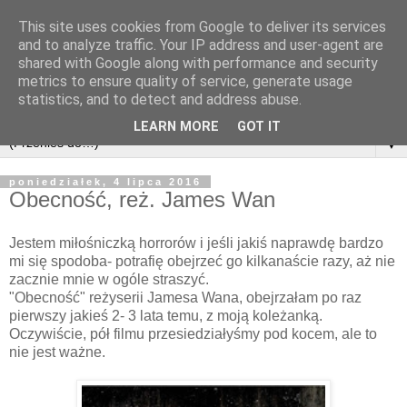
This site uses cookies from Google to deliver its services
and to analyze traffic. Your IP address and user-agent are
shared with Google along with performance and security
metrics to ensure quality of service, generate usage
statistics, and to detect and address abuse.
LEARN MORE
GOT IT
▼
poniedziałek, 4 lipca 2016
Obecność, reż. James Wan
Jestem miłośniczką horrorów i jeśli jakiś naprawdę bardzo
mi się spodoba- potrafię obejrzeć go kilkanaście razy, aż nie
zacznie mnie w ogóle straszyć.
"Obecność" reżyserii Jamesa Wana, obejrzałam po raz
pierwszy jakieś 2- 3 lata temu, z moją koleżanką.
Oczywiście, pół filmu przesiedziałyśmy pod kocem, ale to
nie jest ważne.