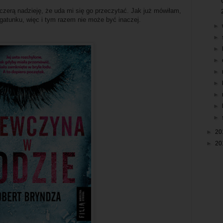
zczerą nadzieję, że uda mi się go przeczytać. Jak już mówiłam,
 gatunku, więc i tym razem nie może być inaczej.
►
►
►
►
►
►
►
►
►
►
20
►
20