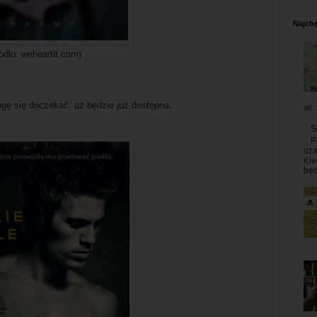
Najchę
ródło: weheartit.com)
gę się doczekać, aż będzie już dostępna.
wi..
S
P
uza
Kie
będ