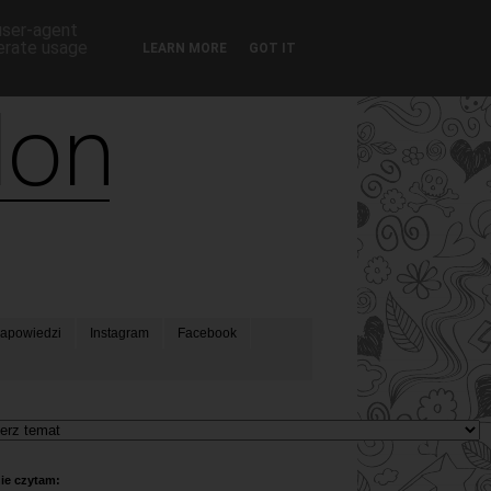
 user-agent
nerate usage
LEARN MORE
GOT IT
apowiedzi
Instagram
Facebook
ie czytam: