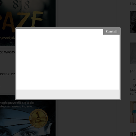
Lic
ło:
wydawnictwofilia.pl
)
pod
o coraz częściej czytam takie książki, to i tej nie mogę się
5
.
D
ksi
na 