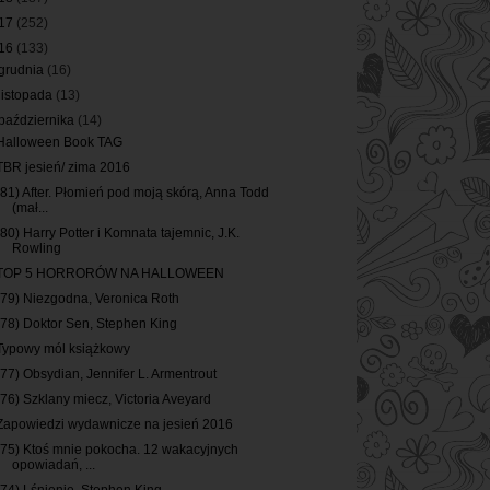
17
(252)
16
(133)
grudnia
(16)
listopada
(13)
października
(14)
Halloween Book TAG
TBR jesień/ zima 2016
(81) After. Płomień pod moją skórą, Anna Todd
(mał...
(80) Harry Potter i Komnata tajemnic, J.K.
Rowling
TOP 5 HORRORÓW NA HALLOWEEN
(79) Niezgodna, Veronica Roth
(78) Doktor Sen, Stephen King
Typowy mól książkowy
(77) Obsydian, Jennifer L. Armentrout
(76) Szklany miecz, Victoria Aveyard
Zapowiedzi wydawnicze na jesień 2016
(75) Ktoś mnie pokocha. 12 wakacyjnych
opowiadań, ...