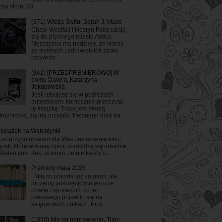
zba stron: 33...
(371) Wieża Świtu, Sarah J. Maas
Chaol Westfall i Nesryn Faliq udają
się do pięknego miasta Antica.
Mężczyzna ma nadzieję, że któraś
ze słynnych uzdrowicielek zdoła
przywróc...
(342) [PRZEDPREMIEROWO] W
domu Dave'a, Katarzyna
Jakubowska
Jeśli lubujesz się w podróżach
autostopem: koniecznie przeczytaj
tę książkę. Tracy jest młodą
różniczką, żądną przygód. Pewnego dnia tra...
 książek na Walentynki
ziś przygotowałam dla Was zestawienie kilku
ążek, które w mojej opinii sprawdzą się idealnie
Walentynki. Tak, ja wiem, że nie każdy u...
Premiery maja 2026
Maj co prawda już za nami, ale
możemy poświęcić mu jeszcze
chwilę i sprawdzić, co też
ciekawego pojawiło się na
księgarskich półkach. Przy...
(1350) Nie do naprawienia, Tijan