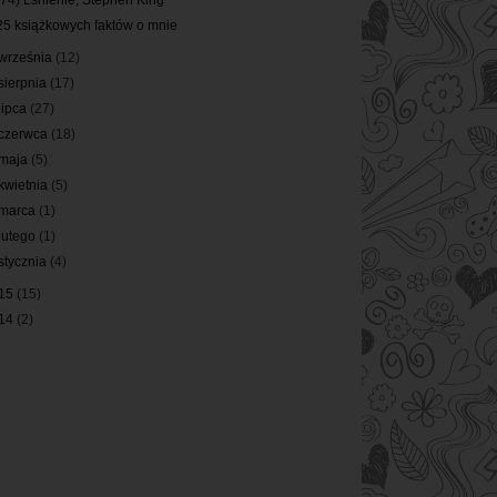
(74) Lśnienie, Stephen King
25 książkowych faktów o mnie
września
(12)
sierpnia
(17)
lipca
(27)
czerwca
(18)
maja
(5)
kwietnia
(5)
marca
(1)
lutego
(1)
stycznia
(4)
15
(15)
14
(2)