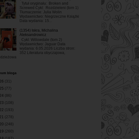
Tytuł oryginału: Broken and
Screwed Cykl: Rozdzieleni (tom 1)
Tłumaczenie: Julia Wolin
Wydawnictwo: Niegrzeczne Książki
Data wydania: 15...
(1354) Iskra, Michalina
Aleksandrowicz
Cykl: Willowdale (tom 2)
Wydawnictwo: Jaguar Data
wydania: 6.05.2026 Liczba stron:
352 Literatura obyczajowa,
odzieżowa
wum bloga
26
(31)
25
(77)
24
(86)
23
(108)
22
(193)
21
(278)
20
(248)
19
(260)
18
(187)