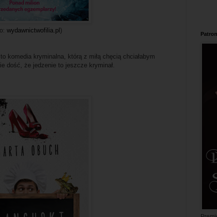
ło:
wydawnictwofilia.pl
)
Patron
t to komedia kryminalna, którą z miłą chęcią chciałabym
ie dość, że jedzenie to jeszcze kryminał.
Premi