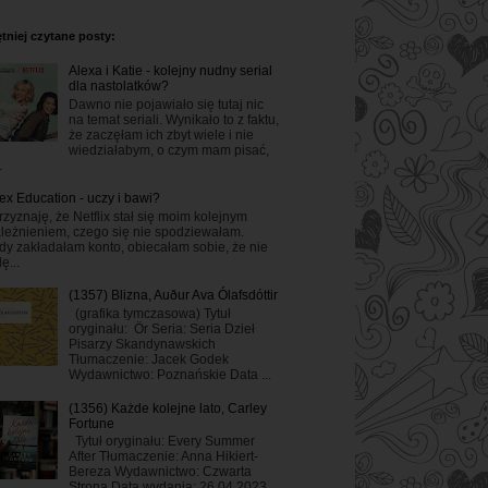
tniej czytane posty:
Alexa i Katie - kolejny nudny serial
dla nastolatków?
Dawno nie pojawiało się tutaj nic
na temat seriali. Wynikało to z faktu,
że zaczęłam ich zbyt wiele i nie
wiedziałabym, o czym mam pisać,
.
ex Education - uczy i bawi?
rzyznaję, że Netflix stał się moim kolejnym
leżnieniem, czego się nie spodziewałam.
dy zakładałam konto, obiecałam sobie, że nie
ę...
(1357) Blizna, Auður Ava Ólafsdóttir
(grafika tymczasowa) Tytuł
oryginału: Ör Seria: Seria Dzieł
Pisarzy Skandynawskich
Tłumaczenie: Jacek Godek
Wydawnictwo: Poznańskie Data ...
(1356) Każde kolejne lato, Carley
Fortune
Tytuł oryginału: Every Summer
After Tłumaczenie: Anna Hikiert-
Bereza Wydawnictwo: Czwarta
Strona Data wydania: 26.04.2023