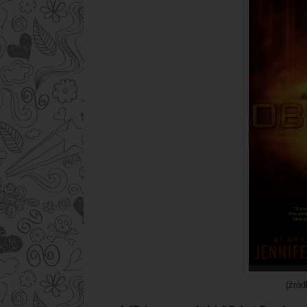
(źród