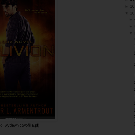
►
20
▼
20
►
►
▼
ło:
wydawnictwofilia.pl
)