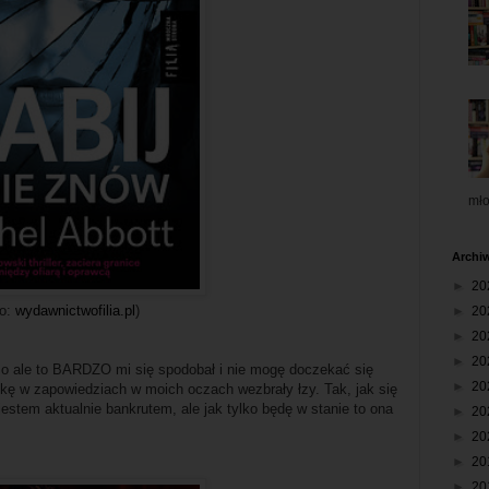
mł
Archi
►
20
ło:
wydawnictwofilia.pl
)
►
20
►
20
►
20
dzo ale to BARDZO mi się spodobał i nie mogę doczekać się
►
20
kę w zapowiedziach w moich oczach wezbrały łzy. Tak, jak się
stem aktualnie bankrutem, ale jak tylko będę w stanie to ona
►
20
►
20
►
20
►
20