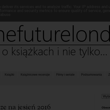
deliver its services and to analyze traffic. Your IP address and
formance and security metrics to ensure quality of service, ge
 abuse.
Książki
Książnicowe recenzje
Filmy i seriale
Podsumowania
Z
e na jesień 2016
Obecn