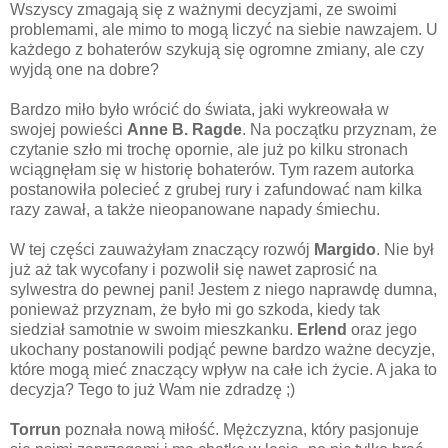
Wszyscy zmagają się z ważnymi decyzjami, ze swoimi
problemami, ale mimo to mogą liczyć na siebie nawzajem. U
każdego z bohaterów szykują się ogromne zmiany, ale czy
wyjdą one na dobre?
Bardzo miło było wrócić do świata, jaki wykreowała w
swojej powieści
Anne B. Ragde
. Na początku przyznam, że
czytanie szło mi trochę opornie, ale już po kilku stronach
wciągnęłam się w historię bohaterów. Tym razem autorka
postanowiła polecieć z grubej rury i zafundować nam kilka
razy zawał, a także nieopanowane napady śmiechu.
W tej części zauważyłam znaczący rozwój
Margido
. Nie był
już aż tak wycofany i pozwolił się nawet zaprosić na
sylwestra do pewnej pani! Jestem z niego naprawdę dumna,
ponieważ przyznam, że było mi go szkoda, kiedy tak
siedział samotnie w swoim mieszkanku.
Erlend
oraz jego
ukochany postanowili podjąć pewne bardzo ważne decyzje,
które mogą mieć znaczący wpływ na całe ich życie. A jaka to
decyzja? Tego to już Wam nie zdradzę ;)
Torrun
poznała nową miłość. Mężczyzna, który pasjonuje