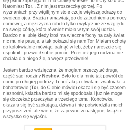
się psimi zaprzęgami i ma chatkę w lesie- no nic tylko brać.
Natomiast
Tor
... Z nim jest troszeczkę gorzej. Po
wyznaniach przy wigilijnym stole czuje większą odrazę do
swojego ojca. Bracia namawiają go do zatrudnienia pomocy
domowej, a mężczyzna robi to tylko i wyłącznie ze względu
na swoją córkę, która również miała w tym swój udział.
Bardzo nie lubię kiedy ktoś ma wieczne fochy na cały świat i
nic mu nie pasuje, a tak pokazał się nam Tor. Miałam ochotę
go kolokwialnie mówiąc, palnąć w łeb, żeby nareszcie się
uspokoił i pozwolił sobie pomóc. Przecież jego rodzina nie
chciała dla niego źle, a wręcz przeciwnie!
Jestem bardzo wdzięczna, że mogłam przeczytać drugą
część sagi rodziny
Neshov
. Było to dla mnie jak powrót do
domu po długiej podróży. I choć akcja chwilami zwalniała, a
bohaterowie (
Tor
, do Ciebie mówię) okazali się być czasem
nieznośni, książka bardzo mi się spodobała i już nie mogę
się doczekać przeczytania trzeciego tomu. Końcówka
okazała się być szokująca, dziwna i nie potwierdziła moich
przypuszczeń, ale wiem, że zapewne w następnej książce
wszystko się wyjaśni.