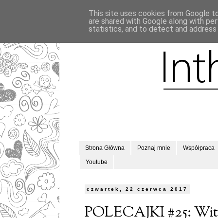
This site uses cookies from Google to 
are shared with Google along with per
statistics, and to detect and address
Strona Główna
Poznaj mnie
Współpraca
Youtube
czwartek, 22 czerwca 2017
POLECAJKI #25: With