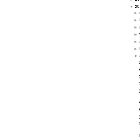
▼
20
►
►
►
►
►
►
▼