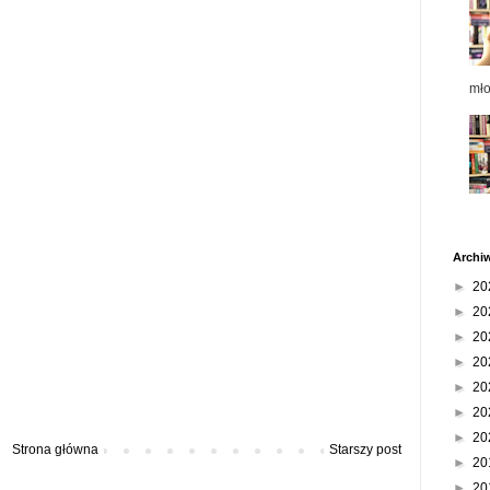
mł
Archi
►
20
►
20
►
20
►
20
►
20
►
20
►
20
Strona główna
Starszy post
►
20
►
20