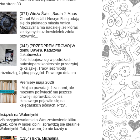
zba stron: 33...
(371) Wieża Świtu, Sarah J. Maas
Chaol Westfall i Nesryn Faliq udają
się do pięknego miasta Antica.
Mężczyzna ma nadzieję, że któraś
ze słynnych uzdrowicielek zdoła
przywróc...
(342) [PRZEDPREMIEROWO] W
domu Dave'a, Katarzyna
Jakubowska
Jeśli lubujesz się w podróżach
autostopem: koniecznie przeczytaj
tę książkę. Tracy jest młodą
różniczką, żądną przygód. Pewnego dnia tra...
Premiery maja 2026
Maj co prawda już za nami, ale
możemy poświęcić mu jeszcze
chwilę i sprawdzić, co też
ciekawego pojawiło się na
księgarskich półkach. Przy...
 książek na Walentynki
ziś przygotowałam dla Was zestawienie kilku
ążek, które w mojej opinii sprawdzą się idealnie
Walentynki. Tak, ja wiem, że nie każdy u...
(1354) Iskra, Michalina