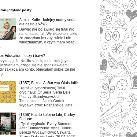
tniej czytane posty:
Alexa i Katie - kolejny nudny serial
dla nastolatków?
Dawno nie pojawiało się tutaj nic
na temat seriali. Wynikało to z faktu,
że zaczęłam ich zbyt wiele i nie
wiedziałabym, o czym mam pisać,
.
ex Education - uczy i bawi?
rzyznaję, że Netflix stał się moim kolejnym
leżnieniem, czego się nie spodziewałam.
dy zakładałam konto, obiecałam sobie, że nie
ę...
(1357) Blizna, Auður Ava Ólafsdóttir
(grafika tymczasowa) Tytuł
oryginału: Ör Seria: Seria Dzieł
Pisarzy Skandynawskich
Tłumaczenie: Jacek Godek
Wydawnictwo: Poznańskie Data ...
(1356) Każde kolejne lato, Carley
Fortune
Tytuł oryginału: Every Summer
After Tłumaczenie: Anna Hikiert-
Bereza Wydawnictwo: Czwarta
Strona Data wydania: 26.04.2023