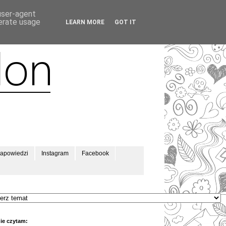
 user-agent
nerate usage
LEARN MORE
GOT IT
apowiedzi
Instagram
Facebook
ie czytam: