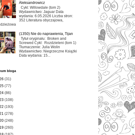
Aleksandrowicz
Cykl: Willowdale (tom 2)
Wydawnictwo: Jaguar Data
wydania: 6.05.2026 Liczba stron:
352 Literatura obyczajowa,
odzieżowa
(1350) Nie do naprawienia, Tijan
Tytuł oryginału: Broken and
Screwed Cykl: Rozdzieleni (tom 1)
Tłumaczenie: Julia Wolin
Wydawnictwo: Niegrzeczne Książki
Data wydania: 15...
wum bloga
26
(31)
25
(77)
24
(86)
23
(108)
22
(193)
21
(278)
20
(248)
19
(260)
18
(187)