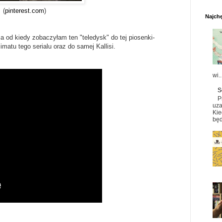
(
pinterest.com
)
Najchę
a od kiedy zobaczyłam ten "teledysk" do tej piosenki-
matu tego serialu oraz do samej Kallisi.
wi..
S
P
uza
Kie
będ