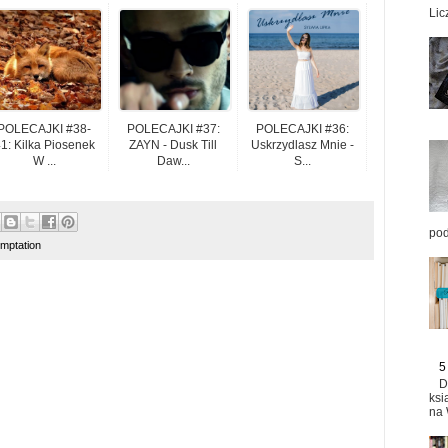
Lic
POLECAJKI #38-
POLECAJKI #37:
POLECAJKI #36:
1: Kilka Piosenek
ZAYN - Dusk Till
Uskrzydlasz Mnie -
W ...
Daw...
S...
pod
emptation
5
D
ksi
na 