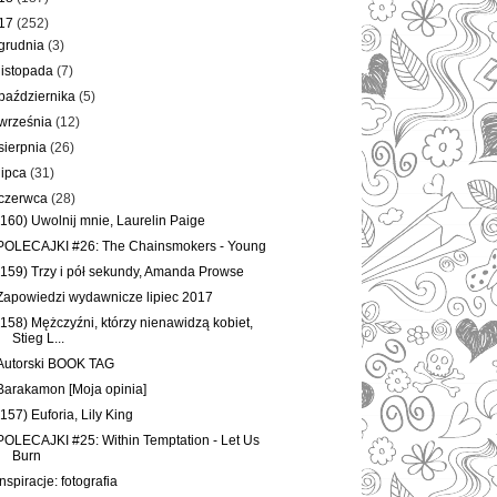
17
(252)
grudnia
(3)
listopada
(7)
października
(5)
września
(12)
sierpnia
(26)
lipca
(31)
czerwca
(28)
(160) Uwolnij mnie, Laurelin Paige
POLECAJKI #26: The Chainsmokers - Young
(159) Trzy i pół sekundy, Amanda Prowse
Zapowiedzi wydawnicze lipiec 2017
(158) Mężczyźni, którzy nienawidzą kobiet,
Stieg L...
Autorski BOOK TAG
Barakamon [Moja opinia]
(157) Euforia, Lily King
POLECAJKI #25: Within Temptation - Let Us
Burn
Inspiracje: fotografia