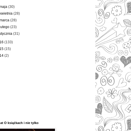
maja
(30)
kwietnia
(28)
marca
(28)
lutego
(23)
stycznia
(31)
16
(133)
15
(15)
14
(2)
at O książkach i nie tylko