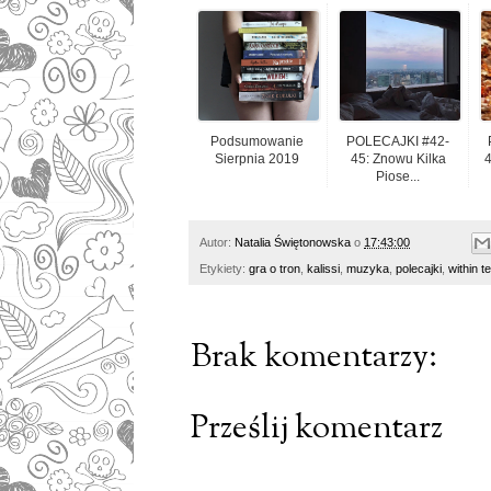
Podsumowanie
POLECAJKI #42-
Sierpnia 2019
45: Znowu Kilka
4
Piose...
Autor:
Natalia Świętonowska
o
17:43:00
Etykiety:
gra o tron
,
kalissi
,
muzyka
,
polecajki
,
within t
Brak komentarzy:
Prześlij komentarz