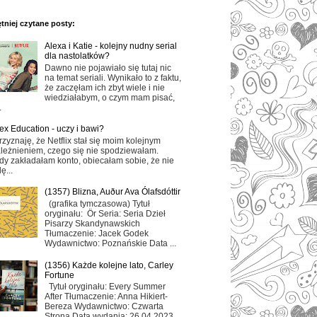
tniej czytane posty:
Alexa i Katie - kolejny nudny serial
dla nastolatków?
Dawno nie pojawiało się tutaj nic
na temat seriali. Wynikało to z faktu,
że zaczęłam ich zbyt wiele i nie
wiedziałabym, o czym mam pisać,
.
ex Education - uczy i bawi?
rzyznaję, że Netflix stał się moim kolejnym
leżnieniem, czego się nie spodziewałam.
dy zakładałam konto, obiecałam sobie, że nie
ę...
(1357) Blizna, Auður Ava Ólafsdóttir
(grafika tymczasowa) Tytuł
oryginału: Ör Seria: Seria Dzieł
Pisarzy Skandynawskich
Tłumaczenie: Jacek Godek
Wydawnictwo: Poznańskie Data ...
(1356) Każde kolejne lato, Carley
Fortune
Tytuł oryginału: Every Summer
After Tłumaczenie: Anna Hikiert-
Bereza Wydawnictwo: Czwarta
Strona Data wydania: 26.04.2023