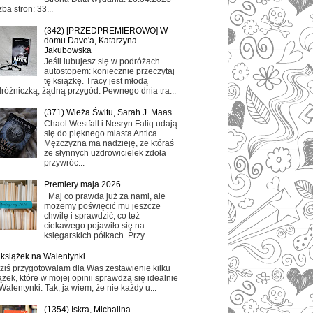
zba stron: 33...
(342) [PRZEDPREMIEROWO] W
domu Dave'a, Katarzyna
Jakubowska
Jeśli lubujesz się w podróżach
autostopem: koniecznie przeczytaj
tę książkę. Tracy jest młodą
różniczką, żądną przygód. Pewnego dnia tra...
(371) Wieża Świtu, Sarah J. Maas
Chaol Westfall i Nesryn Faliq udają
się do pięknego miasta Antica.
Mężczyzna ma nadzieję, że któraś
ze słynnych uzdrowicielek zdoła
przywróc...
Premiery maja 2026
Maj co prawda już za nami, ale
możemy poświęcić mu jeszcze
chwilę i sprawdzić, co też
ciekawego pojawiło się na
księgarskich półkach. Przy...
 książek na Walentynki
ziś przygotowałam dla Was zestawienie kilku
ążek, które w mojej opinii sprawdzą się idealnie
Walentynki. Tak, ja wiem, że nie każdy u...
(1354) Iskra, Michalina