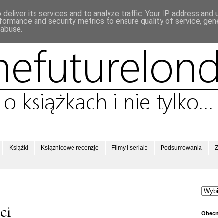
deliver its services and to analyze traffic. Your IP address and
formance and security metrics to ensure quality of service, ge
 abuse.
Książki
Książnicowe recenzje
Filmy i seriale
Podsumowania
Z
ci
Obecn