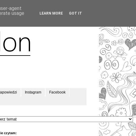
 user-agent
nerate usage
LEARN MORE
GOT IT
apowiedzi
Instagram
Facebook
ie czytam: