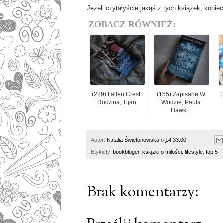
Jeżeli czytałyście jakąś z tych książek, koni
ZOBACZ RÓWNIEŻ:
(229) Fallen Crest.
(155) Zapisane W
Rodzina, Tijan
Wodzie, Paula
Hawk...
Autor:
Natalia Świętonowska
o
14:33:00
Etykiety:
bookbloger
,
książki o miłości
,
lifestyle
,
top 5
Brak komentarzy: