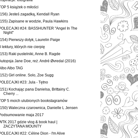
Inspiracje: fotografia
TOP 5 książek o miłości
(156) Jesteś zagadką, Kendall Ryan
(155) Zapisane w wodzie, Paula Hawkins
POLECAJKI #24: BASSHUNTER "Angel In The
Night"
(154) Pierwszy dotyk, Laurelin Paige
3 lektury, których nie cierpię
(153) Raki pustelniki, Anne B. Ragde
Autopsja Jane Doe, reż. André Øvredal (2016)
Albo Albo TAG
(152) Girl online. Solo, Zoe Sugg
POLECAJKI #23: Jula - Tętno
(151) Kochając pana Danielsa, Brittainy C.
Cherry ...
TOP 5 moich ulubionych bookstagramów
(150) Waleczna czarownica, Danielle L Jensen
Podsumowanie maja 2017
WTK 2017 gdzie vlog & book haul |
ZACZYTANA MOUNTY
POLECAJKI #22: Céline Dion - I'm Alive