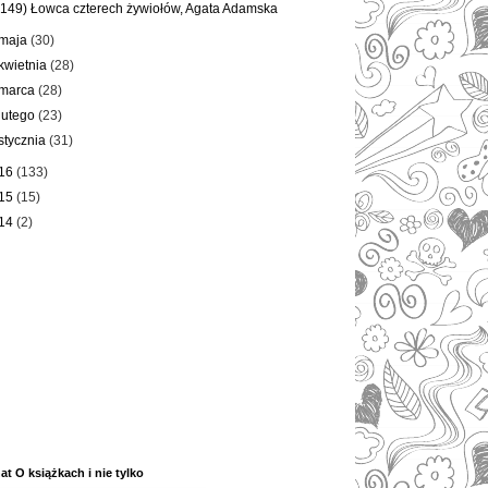
(149) Łowca czterech żywiołów, Agata Adamska
maja
(30)
kwietnia
(28)
marca
(28)
lutego
(23)
stycznia
(31)
16
(133)
15
(15)
14
(2)
at O książkach i nie tylko