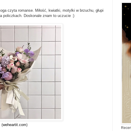
oga czyta romanse. Miłość, kwiatki, motylki w brzuchu, głupi
a policzkach. Doskonale znam to uczucie :)
(
weheartit.com
)
Recen