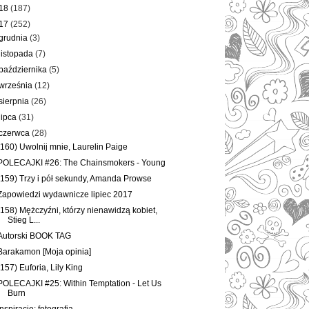
18
(187)
17
(252)
grudnia
(3)
listopada
(7)
października
(5)
września
(12)
sierpnia
(26)
lipca
(31)
czerwca
(28)
(160) Uwolnij mnie, Laurelin Paige
POLECAJKI #26: The Chainsmokers - Young
(159) Trzy i pół sekundy, Amanda Prowse
Zapowiedzi wydawnicze lipiec 2017
(158) Mężczyźni, którzy nienawidzą kobiet,
Stieg L...
Autorski BOOK TAG
Barakamon [Moja opinia]
(157) Euforia, Lily King
POLECAJKI #25: Within Temptation - Let Us
Burn