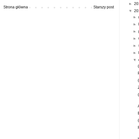
►
20
Strona główna
Starszy post
▼
20
►
►
►
►
►
►
▼