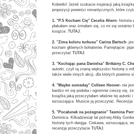
Kobietki! Jeżeli szukacie inspiracji jaką ksi
propozycji powieści romantycznych, które czyt
1. "P.S Kocham Cię" Cecelia Ahern
- histori
płakałam oraz śmiałam się, co mi się ostatnio 
książce:
TUTAJ.
2. "Zima koloru turkusu" Carina Bartsch
- je
kocham głównych bohaterów. Pamiętajcie: pija
przeczytać
TUTAJ
.
3. "Kochając pana Danielsa" Brittainy C. Ch
autorki, czyli tą znaną większości historię o m
także wiele innych akcji, dla których powinno s
4. "Maybe someday" Colleen Hoover-
nie jes
bardzo mi się podoba i ogromnie cieszę się, że
książka jaką przeczytałam właśnie tej autorki i
wzruszająca. Musicie ją przeczytać. Recenzja
5. "Pocałunek na pożegnanie" Tasmina Perr
Dominica. Kilkadziesiąt lat później Abby Gord
historię tych dwojga. Ciekawa, wzruszająca, 
recenzję przeczytacie
TUTAJ.