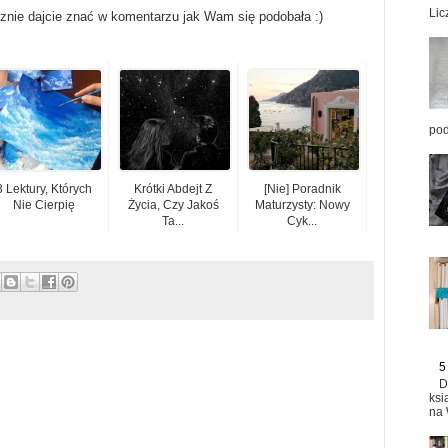
Lic
ecznie dajcie znać w komentarzu jak Wam się podobała :)
pod
3 Lektury, Których
Krótki Abdejt Z
[Nie] Poradnik
Nie Cierpię
Życia, Czy Jakoś
Maturzysty: Nowy
Ta...
Cyk...
5
D
ksi
na 