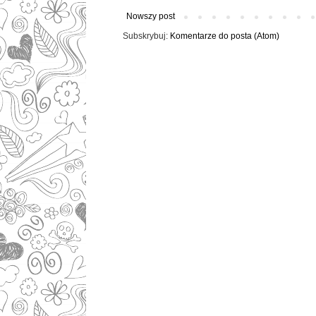
Nowszy post
Subskrybuj:
Komentarze do posta (Atom)