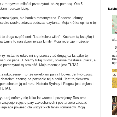
ążkę z motywem miłości przeczytać- służę pomocą. Oto 5
ałam i bardzo lubię.
Najchę
a wzruszająca, ale bardzo romantyczna. Podczas lektury
bardzo rzadko zdarza podczas czytania. Moja krótka opinia o tej
st to druga część serii "Lato koloru wiśni". Kocham tą książkę i
wi..
na Emily to najzabawniejsza Emily. Moją recenzję możecie
S
P
erry
- ostatnio udało mi się przeczytać drugą już książkę tej
uza
Kie
iłości do pana D. Mamy tutaj miłość, bolesne rozstania, płacz, a
będ
ię przeczytać tą powieść. Moja recenzja jest
TUTAJ.
t zaskoczeniem to, że uwielbiam pania Hoover. Jej twórczość
 dostałam szansę na poznanie tej autorki. Jest to pierwsza
 pokochałam ją od razu. Historia Sydney i Ridge'a jest piękna i
TUTAJ.
y-
tutaj cofamy się kilka lat wstecz i poznajemy Ros oraz
on znajduje zdjęcie pary zakochanych i postanawia zbadać
wciągająca powieść dla wszystkich fanek romansów. Moją