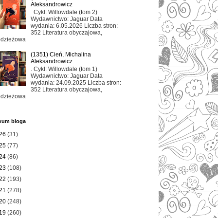
Aleksandrowicz
Cykl: Willowdale (tom 2)
Wydawnictwo: Jaguar Data
wydania: 6.05.2026 Liczba stron:
352 Literatura obyczajowa,
odzieżowa
(1351) Cień, Michalina
Aleksandrowicz
. Cykl: Willowdale (tom 1)
Wydawnictwo: Jaguar Data
wydania: 24.09.2025 Liczba stron:
352 Literatura obyczajowa,
odzieżowa
wum bloga
26
(31)
25
(77)
24
(86)
23
(108)
22
(193)
21
(278)
20
(248)
19
(260)