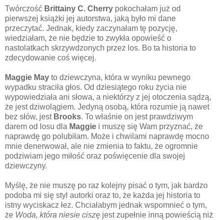
Twórczość
Brittainy C. Cherry
pokochałam już od
pierwszej książki jej autorstwa, jaką było mi dane
przeczytać. Jednak, kiedy zaczynałam tę pozycję,
wiedziałam, że nie będzie to zwykła opowieść o
nastolatkach skrzywdzonych przez los. Bo ta historia to
zdecydowanie coś więcej.
Maggie May
to dziewczyna, która w wyniku pewnego
wypadku straciła głos. Od dziesiątego roku życia nie
wypowiedziała ani słowa, a niektórzy z jej otoczenia sądzą,
że jest dziwolągiem. Jedyną osobą, która rozumie ją nawet
bez słów, jest
Brooks
. To właśnie on jest prawdziwym
darem od losu dla
Maggie
i muszę się Wam przyznać, że
naprawdę go polubiłam. Może i chwilami naprawdę mocno
mnie denerwował, ale nie zmienia to faktu, że ogromnie
podziwiam jego miłość oraz poświęcenie dla swojej
dziewczyny.
Myślę, że nie muszę po raz kolejny pisać o tym, jak bardzo
podoba mi się styl autorki oraz to, że każda jej historia to
istny wyciskacz łez. Chciałabym jednak wspomnieć o tym,
że
Woda, która niesie ciszę
jest zupełnie inną powieścią niż