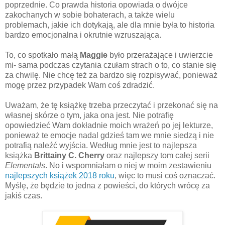
poprzednie. Co prawda historia opowiada o dwójce
zakochanych w sobie bohaterach, a także wielu
problemach, jakie ich dotykają, ale dla mnie była to historia
bardzo emocjonalna i okrutnie wzruszająca.
To, co spotkało małą
Maggie
było przerażające i uwierzcie
mi- sama podczas czytania czułam strach o to, co stanie się
za chwilę. Nie chcę też za bardzo się rozpisywać, ponieważ
mogę przez przypadek Wam coś zdradzić.
Uważam, że tę książkę trzeba przeczytać i przekonać się na
własnej skórze o tym, jaka ona jest. Nie potrafię
opowiedzieć Wam dokładnie moich wrażeń po jej lekturze,
ponieważ te emocje nadal gdzieś tam we mnie siedzą i nie
potrafią naleźć wyjścia. Według mnie jest to najlepsza
książka
Brittainy C. Cherry
oraz najlepszy tom całej serii
Elementals
. No i wspomniałam o niej w moim zestawieniu
najlepszych książek 2018 roku
, więc to musi coś oznaczać.
Myślę, że będzie to jedna z powieści, do których wrócę za
jakiś czas.