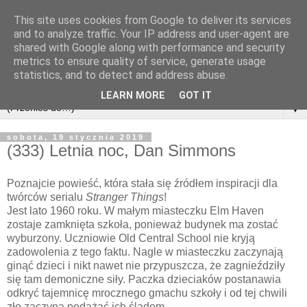
This site uses cookies from Google to deliver its services
and to analyze traffic. Your IP address and user-agent are
shared with Google along with performance and security
metrics to ensure quality of service, generate usage
statistics, and to detect and address abuse.
LEARN MORE
GOT IT
▼
sobota, 19 stycznia 2019
(333) Letnia noc, Dan Simmons
Poznajcie powieść, która stała się źródłem inspiracji dla
twórców serialu
Stranger Things
!
Jest lato 1960 roku. W małym miasteczku Elm Haven
zostaje zamknięta szkoła, ponieważ budynek ma zostać
wyburzony. Uczniowie Old Central School nie kryją
zadowolenia z tego faktu. Nagle w miasteczku zaczynają
ginąć dzieci i nikt nawet nie przypuszcza, że zagnieździły
się tam demoniczne siły. Paczka dzieciaków postanawia
odkryć tajemnicę mrocznego gmachu szkoły i od tej chwili
zło zaczyna podążać ich śladem...