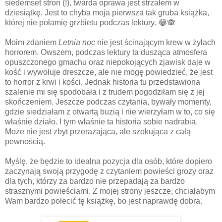
siedemset stron (!), twarda oprawa jest strzałem w
dziesiątkę. Jest to chyba moja pierwsza tak gruba książka,
której nie połamię grzbietu podczas lektury. 😂🙈
Moim zdaniem
Letnia noc
nie jest ścinającym krew w żyłach
horrorem. Owszem, podczas lektury ta dusząca atmosfera
opuszczonego gmachu oraz niepokojących zjawisk daje w
kość i wywołuje dreszcze, ale nie mogę powiedzieć, że jest
to horror z krwi i kości. Jednak historia tu przedstawiona
szalenie mi się spodobała i z trudem pogodziłam się z jej
skończeniem. Jeszcze podczas czytania, bywały momenty,
gdzie siedziałam z otwartą buzią i nie wierzyłam w to, co się
właśnie działo. I tym właśnie ta historia sobie nadrabia.
Może nie jest zbyt przerażająca, ale szokująca z całą
pewnością.
Myślę, że będzie to idealna pozycja dla osób, które dopiero
zaczynają swoją przygodę z czytaniem powieści grozy oraz
dla tych, którzy za bardzo nie przepadają za bardzo
strasznymi powieściami. Z mojej strony jeszcze, chciałabym
Wam bardzo polecić tę książkę, bo jest naprawdę dobra.