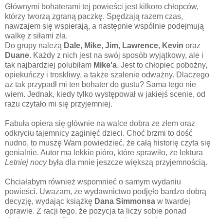
Głównymi bohaterami tej powieści jest kilkoro chłopców,
którzy tworzą zgraną paczkę. Spędzają razem czas,
nawzajem się wspierają, a następnie wspólnie podejmują
walkę z siłami zła.
Do grupy należą
Dale
,
Mike
,
Jim
,
Lawrence
,
Kevin
oraz
Duane
. Każdy z nich jest na swój sposób wyjątkowy, ale i
tak najbardziej polubiłam
Mike'a
. Jest to chłopiec pobożny,
opiekuńczy i troskliwy, a także szalenie odważny. Dlaczego
aż tak przypadł mi ten bohater do gustu? Sama tego nie
wiem. Jednak, kiedy tylko występował w jakiejś scenie, od
razu czytało mi się przyjemniej.
Fabuła opiera się głównie na walce dobra ze złem oraz
odkryciu tajemnicy zaginięć dzieci. Choć brzmi to dość
nudno, to muszę Wam powiedzieć, że całą historię czyta się
genialnie. Autor ma lekkie pióro, które sprawiło, że lektura
Letniej nocy
była dla mnie jeszcze większą przyjemnością.
Chciałabym również wspomnieć o samym wydaniu
powieści. Uważam, że wydawnictwo podjęło bardzo dobrą
decyzję, wydając książkę
Dana Simmonsa
w twardej
oprawie. Z racji tego, że pozycja ta liczy sobie ponad