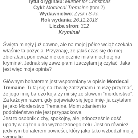
Tytuł oryginału
:
Murder for Christmas
Cykl
:
Mordecai Tremaine
(tom 2)
Wydawnictwo
:
Zysk i S-ka
Rok wydania
:
26.11.2018
Liczba stron
:
312
Kryminał
Święta minęły już dawno, ale na mojej półce wciąż czekała
właśnie ta pozycja. Przyznaję, że jakiś czas się do niej
zbierałam, ponieważ niekoniecznie miałam ochotę na
kryminał. Jednak się zawzięłam i zaczęłam ją czytać. Jaka
jest więc moja opinia?
Głównym bohaterem jest wspomniany w opisie
Mordecai
Tremaine
. Tutaj się na chwilę zatrzymam i muszę przyznać,
że jego imię bardzo kojarzy mi się ze słowem "morderstwo".
Za każdym razem, gdy pojawiało się jego imię- ja czytałam
je jako Morderstwo Tremaine. Moim zdaniem to
podobieństwo nie jest przypadkowe.
Jest to osobnik cichy, spokojny, ale jednocześnie dość
uparty w dążeniu do wyznaczonego celu. Jest on również
jedynym bohaterem powieści, który jako tako wzbudził moją
sympatię.