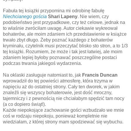
Fabuła tej książki przypomina mi odrobinę fabułę
Niechcianego gościa
Shari Lapeny
. Nie wiem, czy
podobieństwo jest przypadkowe, czy też celowe, jednak na
to właśnie zwróciłam uwagę. Autor ciekawie wykreował
bohaterów, ale moim zdaniem ich przedstawienie w książce
trwało zbyt długo. Żeby poznać każdego z bohaterów
kryminału, czytelnik musi przeczytać blisko sto stron, a to 1/3
tej książki. Rozumiem, że może i tak jest łatwiej, ale moim
zdaniem lepiej byłoby poznawać poszczególne postaci
podczas trwania jakiegoś wydarzenia.
Na oklaski zasługuje natomiast to, jak
Francis Duncan
wprowadził do tej powieści atmosferę, która trzyma w
napięciu aż do ostatniej strony. Cały ten dworek, w jakim
znaleźli się wszyscy bohaterowie, jest dość mroczny,
tajemniczy i z pewnością nie chciałabym spędzić tam nocy
(a co dopiero świąt!).
Każde niepokojące zachowanie gości wzbudzało we mnie
coś w rodzaju niepokoju, ponieważ kompletnie nie
wiedziałam, z której strony mam spodziewać się wybuchu.