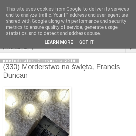
This site uses cookies from Google to deliver its services
and to analyze traffic. Your IP address and user-agent are
shared with Google along with performance and security
metrics to ensure quality of service, generate usage
statistics, and to detect and address abuse.
LEARN MORE
GOT IT
▼
poniedziałek, 7 stycznia 2019
(330) Morderstwo na święta, Francis
Duncan