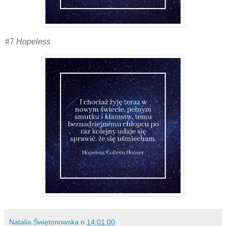
#7
Hopeless
Natalia Świętonowska
o
14:01:00