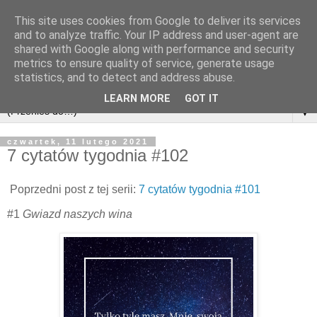
This site uses cookies from Google to deliver its services
and to analyze traffic. Your IP address and user-agent are
shared with Google along with performance and security
metrics to ensure quality of service, generate usage
statistics, and to detect and address abuse.
LEARN MORE
GOT IT
▼
czwartek, 11 lutego 2021
7 cytatów tygodnia #102
Poprzedni post z tej serii:
7 cytatów tygodnia #101
#1
Gwiazd naszych wina