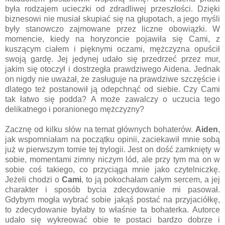
była rodzajem ucieczki od zdradliwej przeszłości. Dzięki
biznesowi nie musiał skupiać się na głupotach, a jego myśli
były stanowczo zajmowane przez liczne obowiązki. W
momencie, kiedy na horyzoncie pojawiła się Cami, z
kuszącym ciałem i pięknymi oczami, mężczyzna opuścił
swoją gardę. Jej jedynej udało się przedrzeć przez mur,
jakim się otoczył i dostrzegła prawdziwego Aidena. Jednak
on nigdy nie uważał, że zasługuje na prawdziwe szczęście i
dlatego też postanowił ją odepchnąć od siebie. Czy Cami
tak łatwo się podda? A może zawalczy o uczucia tego
delikatnego i poranionego mężczyzny?
Zacznę od kilku słów na temat głównych bohaterów.
Aiden
,
jak wspomniałam na początku opinii, zaciekawił mnie sobą
już w pierwszym tomie tej trylogii. Jest on dość zamknięty w
sobie, momentami zimny niczym lód, ale przy tym ma on w
sobie coś takiego, co przyciąga mnie jako czytelniczkę.
Jeżeli chodzi o
Cami
, to ją pokochałam całym sercem, a jej
charakter i sposób bycia zdecydowanie mi pasował.
Gdybym mogła wybrać sobie jakąś postać na przyjaciółkę,
to zdecydowanie byłaby to właśnie ta bohaterka. Autorce
udało się wykreować obie te postaci bardzo dobrze i