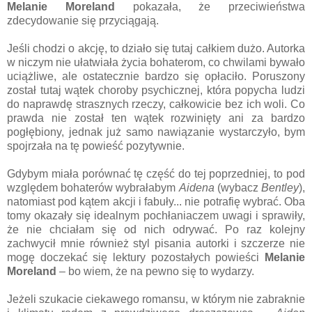
Melanie Moreland
pokazała, że przeciwieństwa
zdecydowanie się przyciągają.
Jeśli chodzi o akcję, to działo się tutaj całkiem dużo. Autorka
w niczym nie ułatwiała życia bohaterom, co chwilami bywało
uciążliwe, ale ostatecznie bardzo się opłaciło. Poruszony
został tutaj wątek choroby psychicznej, która popycha ludzi
do naprawdę strasznych rzeczy, całkowicie bez ich woli. Co
prawda nie został ten wątek rozwinięty ani za bardzo
pogłębiony, jednak już samo nawiązanie wystarczyło, bym
spojrzała na tę powieść pozytywnie.
Gdybym miała porównać tę część do tej poprzedniej, to pod
względem bohaterów wybrałabym
Aidena
(wybacz
Bentley
),
natomiast pod kątem akcji i fabuły... nie potrafię wybrać. Oba
tomy okazały się idealnym pochłaniaczem uwagi i sprawiły,
że nie chciałam się od nich odrywać. Po raz kolejny
zachwycił mnie również styl pisania autorki i szczerze nie
mogę doczekać się lektury pozostałych powieści
Melanie
Moreland
– bo wiem, że na pewno się to wydarzy.
Jeżeli szukacie ciekawego romansu, w którym nie zabraknie