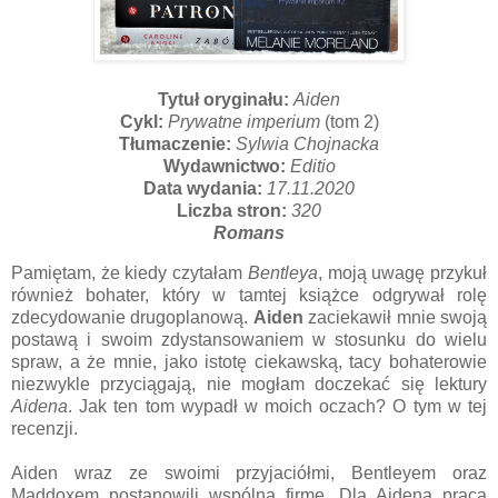
Tytuł oryginału:
Aiden
Cykl:
Prywatne imperium
(tom 2)
Tłumaczenie:
S
ylwia Chojnacka
Wydawnictwo:
Editio
Data wydania:
17.11.2020
Liczba stron:
320
Romans
Pamiętam, że kiedy czytałam
Bentleya
, moją uwagę przykuł
również bohater, który w tamtej książce odgrywał rolę
zdecydowanie drugoplanową.
Aiden
zaciekawił mnie swoją
postawą i swoim zdystansowaniem w stosunku do wielu
spraw, a że mnie, jako istotę ciekawską, tacy bohaterowie
niezwykle przyciągają, nie mogłam doczekać się lektury
Aidena
. Jak ten tom wypadł w moich oczach? O tym w tej
recenzji.
Aiden wraz ze swoimi przyjaciółmi, Bentleyem oraz
Maddoxem postanowili wspólną firmę. Dla Aidena praca