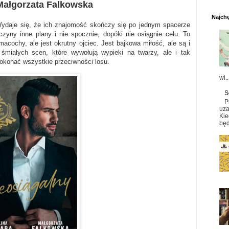
Małgorzata Falkowska
Najchę
 Wydaje się, że ich znajomość skończy się po jednym spacerze
zyny inne plany i nie spocznie, dopóki nie osiągnie celu. To
acochy, ale jest okrutny ojciec. Jest bajkowa miłość, ale są i
śmiałych scen, które wywołują wypieki na twarzy, ale i tak
 pokonać wszystkie przeciwności losu.
wi..
S
P
uza
Kie
będ