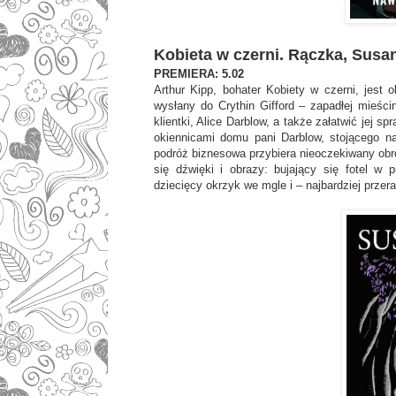
Kobieta w czerni. Rączka, Susan
PREMIERA: 5.02
Arthur Kipp, bohater Kobiety w czerni, jest 
wysłany do Crythin Gifford – zapadłej mieści
klientki, Alice Darblow, a także załatwić jej s
okiennicami domu pani Darblow, stojącego n
podróż biznesowa przybiera nieoczekiwany obr
się dźwięki i obrazy: bujający się fotel w
dziecięcy okrzyk we mgle i – najbardziej przer