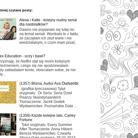
tniej czytane posty:
Alexa i Katie - kolejny nudny serial
dla nastolatków?
Dawno nie pojawiało się tutaj nic
na temat seriali. Wynikało to z faktu,
że zaczęłam ich zbyt wiele i nie
wiedziałabym, o czym mam pisać,
.
ex Education - uczy i bawi?
rzyznaję, że Netflix stał się moim kolejnym
leżnieniem, czego się nie spodziewałam.
dy zakładałam konto, obiecałam sobie, że nie
ę...
(1357) Blizna, Auður Ava Ólafsdóttir
(grafika tymczasowa) Tytuł
oryginału: Ör Seria: Seria Dzieł
Pisarzy Skandynawskich
Tłumaczenie: Jacek Godek
Wydawnictwo: Poznańskie Data ...
(1356) Każde kolejne lato, Carley
Fortune
Tytuł oryginału: Every Summer
After Tłumaczenie: Anna Hikiert-
Bereza Wydawnictwo: Czwarta
Strona Data wydania: 26.04.2023