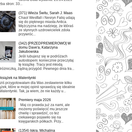
zba stron: 33...
(371) Wieża Świtu, Sarah J. Maas
Chaol Westfall i Nesryn Faliq udają
się do pięknego miasta Antica.
Mężczyzna ma nadzieję, że któraś
ze słynnych uzdrowicielek zdoła
przywróc...
(342) [PRZEDPREMIEROWO] W
domu Dave'a, Katarzyna
Jakubowska
Jeśli lubujesz się w podróżach
autostopem: koniecznie przeczytaj
tę książkę. Tracy jest młodą
różniczką, żądną przygód. Pewnego dnia tra...
 książek na Walentynki
ziś przygotowałam dla Was zestawienie kilku
ążek, które w mojej opinii sprawdzą się idealnie
Walentynki. Tak, ja wiem, że nie każdy u...
Premiery maja 2026
Maj co prawda już za nami, ale
możemy poświęcić mu jeszcze
chwilę i sprawdzić, co też
ciekawego pojawiło się na
księgarskich półkach. Przy...
(1354) Iskra, Michalina