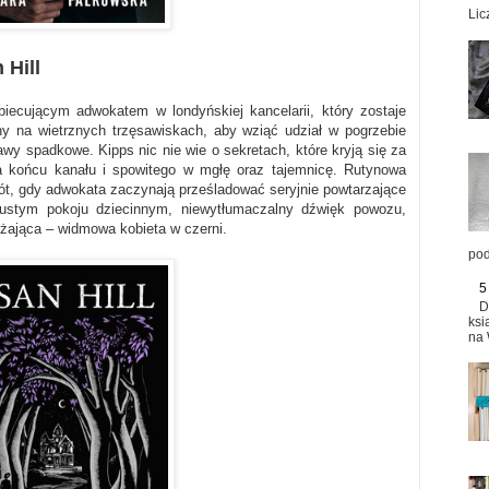
Lic
 Hill
obiecującym adwokatem w londyńskiej kancelarii, który zostaje
ny na wietrznych trzęsawiskach, aby wziąć udział w pogrzebie
prawy spadkowe. Kipps nic nie wie o sekretach, które kryją się za
a końcu kanału i spowitego w mgłę oraz tajemnicę. Rutynowa
ót, gdy adwokata zaczynają prześladować seryjnie powtarzające
 pustym pokoju dziecinnym, niewytłumaczalny dźwięk powozu,
ażająca – widmowa kobieta w czerni.
pod
5
D
ksi
na 