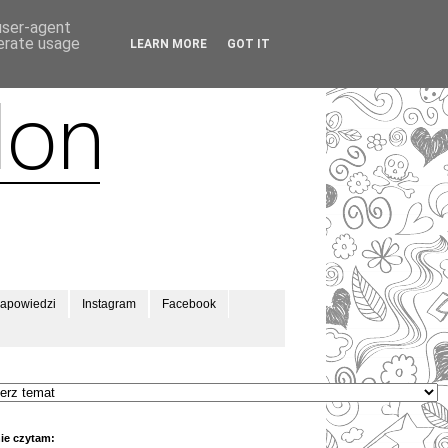
 user-agent
nerate usage
LEARN MORE
GOT IT
apowiedzi
Instagram
Facebook
ie czytam: