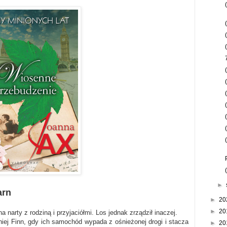
►
arn
►
20
►
20
arty z rodziną i przyjaciółmi. Los jednak zrządził inaczej.
iej Finn, gdy ich samochód wypada z ośnieżonej drogi i stacza
►
20