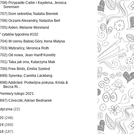
(708) Przypadki Callie i Kaydena, Jessica
Sorensen
(707) Dom sekretów, Natalia Bieniek
(706) Oczami Alexandry, Natasha Bell
(705) Aiden, Melanie Moreland
7 cytatów tygodnia #102
(704) W cieniu Babiej Góry, Irena Małysa
(703) Wybrańcy, Veronica Roth
(702) Od nowa, Jean Hanff Korelitz
(701) Taka jak ona, Katarzyna Mak
(700) Free Birds, Emilia Szelest
(699) Syrenka, Camilla Läckberg
(698) Addicted. Podwójna pokusa, Krista &
Becca Ri...
Premiery lutego 2021
(697) Córeczki, Adrian Bednarek
stycznia
(22)
20
(248)
19
(260)
18
(187)