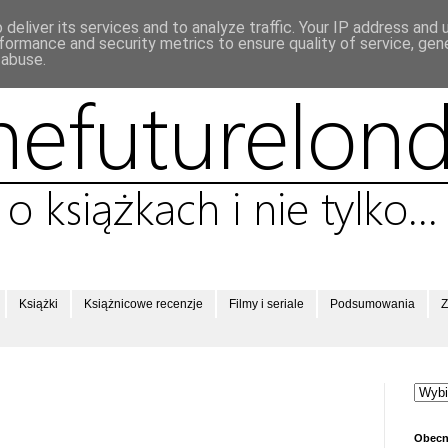
deliver its services and to analyze traffic. Your IP address and
formance and security metrics to ensure quality of service, ge
 abuse.
Książki
Książnicowe recenzje
Filmy i seriale
Podsumowania
Z
Obecn