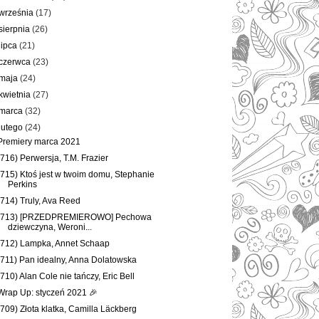
września
(17)
sierpnia
(26)
lipca
(21)
czerwca
(23)
maja
(24)
kwietnia
(27)
marca
(32)
lutego
(24)
Premiery marca 2021
(716) Perwersja, T.M. Frazier
(715) Ktoś jest w twoim domu, Stephanie
Perkins
(714) Truly, Ava Reed
(713) [PRZEDPREMIEROWO] Pechowa
dziewczyna, Weroni...
(712) Lampka, Annet Schaap
(711) Pan idealny, Anna Dolatowska
(710) Alan Cole nie tańczy, Eric Bell
Wrap Up: styczeń 2021 🎉
(709) Złota klatka, Camilla Läckberg