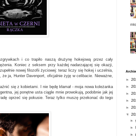
mł
zgrywkach i co trapiło naszą drużynę hokejową przez cały
ężenia. Koniec z seksem przy każdej nadarzającej się okazji,
pełnie nowej filozofii życiowej: teraz liczy się hokej i uczelnia,
Archi
 że ja, Hunter Davenport, oficjalnie żyję w celibacie. Nieważne,
►
20
aźnić się z kobietami. I nie będę kłamał - moja nowa koleżanka
►
20
gentna, jej ponętne usta ciągle mnie prowokują, podobnie jak jej
►
20
radę oprzeć się pokusie. Teraz tylko muszę przekonać do tego
►
20
►
20
▼
20
►
►
►