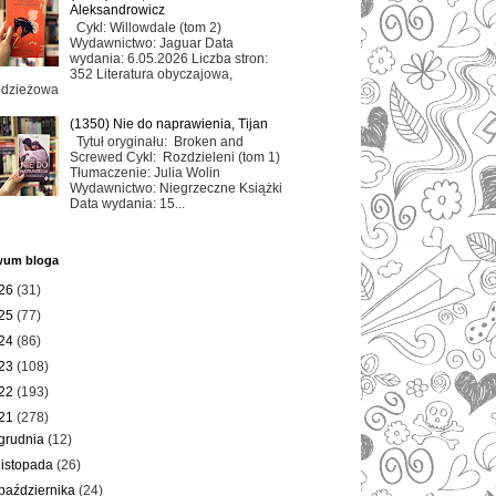
Aleksandrowicz
Cykl: Willowdale (tom 2)
Wydawnictwo: Jaguar Data
wydania: 6.05.2026 Liczba stron:
352 Literatura obyczajowa,
odzieżowa
(1350) Nie do naprawienia, Tijan
Tytuł oryginału: Broken and
Screwed Cykl: Rozdzieleni (tom 1)
Tłumaczenie: Julia Wolin
Wydawnictwo: Niegrzeczne Książki
Data wydania: 15...
wum bloga
26
(31)
25
(77)
24
(86)
23
(108)
22
(193)
21
(278)
grudnia
(12)
listopada
(26)
października
(24)