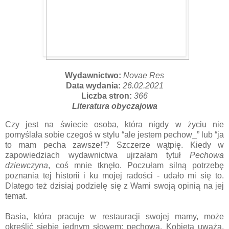
Wydawnictwo:
Novae Res
Data wydania:
26.02.2021
Liczba stron:
366
Literatura obyczajowa
Czy jest na świecie osoba, która nigdy w życiu nie
pomyślała sobie czegoś w stylu “ale jestem pechow_” lub “ja
to mam pecha zawsze!”? Szczerze wątpię. Kiedy w
zapowiedziach wydawnictwa ujrzałam tytuł
Pechowa
dziewczyna
, coś mnie tknęło. Poczułam silną potrzebę
poznania tej historii i ku mojej radości - udało mi się to.
Dlatego też dzisiaj podzielę się z Wami swoją opinią na jej
temat.
Basia, która pracuje w restauracji swojej mamy, może
określić siebie jednym słowem: pechowa. Kobieta uważa,