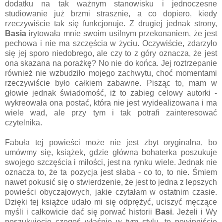
dodatku na tak ważnym stanowisku i jednoczesne
studiowanie już brzmi strasznie, a co dopiero, kiedy
rzeczywiście tak się funkcjonuje. Z drugiej jednak strony,
Basia
irytowała mnie swoim usilnym przekonaniem, że jest
pechowa i nie ma szczęścia w życiu. Oczywiście, zdarzyło
się jej sporo niedobrego, ale czy to z góry oznacza, że jest
ona skazana na porażkę? No nie do końca. Jej roztrzepanie
również nie wzbudziło mojego zachwytu, choć momentami
rzeczywiście było całkiem zabawne. Pisząc to, mam w
głowie jednak świadomość, iż to zabieg celowy autorki -
wykreowała ona postać, która nie jest wyidealizowana i ma
wiele wad, ale przy tym i tak potrafi zainteresować
czytelnika.
Fabuła tej powieści może nie jest zbyt oryginalna, bo
umówmy się, książek, gdzie główna bohaterka poszukuje
swojego szczęścia i miłości, jest na rynku wiele. Jednak nie
oznacza to, że ta pozycja jest słaba - co to, to nie. Śmiem
nawet pokusić się o stwierdzenie, że jest to jedna z lepszych
powieści obyczajowych, jakie czytałam w ostatnim czasie.
Dzięki tej książce udało mi się odprężyć, uciszyć męczące
myśli i całkowicie dać się porwać historii
Basi
. Jeżeli i Wy
poszukujecie czegoś właśnie w tym stylu, to powinniście