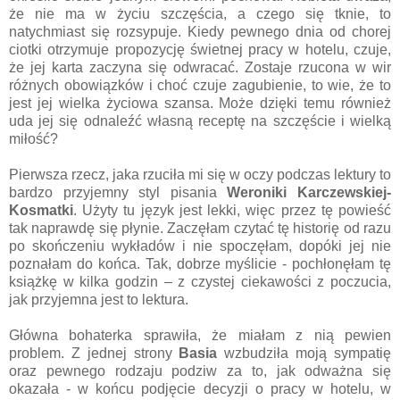
że nie ma w życiu szczęścia, a czego się tknie, to
natychmiast się rozsypuje. Kiedy pewnego dnia od chorej
ciotki otrzymuje propozycję świetnej pracy w hotelu, czuje,
że jej karta zaczyna się odwracać. Zostaje rzucona w wir
różnych obowiązków i choć czuje zagubienie, to wie, że to
jest jej wielka życiowa szansa. Może dzięki temu również
uda jej się odnaleźć własną receptę na szczęście i wielką
miłość?
Pierwsza rzecz, jaka rzuciła mi się w oczy podczas lektury to
bardzo przyjemny styl pisania
Weroniki Karczewskiej-
Kosmatki
. Użyty tu język jest lekki, więc przez tę powieść
tak naprawdę się płynie. Zaczęłam czytać tę historię od razu
po skończeniu wykładów i nie spoczęłam, dopóki jej nie
poznałam do końca. Tak, dobrze myślicie - pochłonęłam tę
książkę w kilka godzin – z czystej ciekawości z poczucia,
jak przyjemna jest to lektura.
Główna bohaterka sprawiła, że miałam z nią pewien
problem. Z jednej strony
Basia
wzbudziła moją sympatię
oraz pewnego rodzaju podziw za to, jak odważna się
okazała - w końcu podjęcie decyzji o pracy w hotelu, w