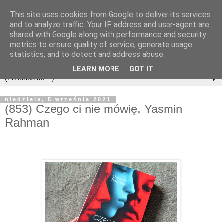
This site uses cookies from Google to deliver its services
and to analyze traffic. Your IP address and user-agent are
shared with Google along with performance and security
metrics to ensure quality of service, generate usage
statistics, and to detect and address abuse.
LEARN MORE
GOT IT
▼
niedziela, 5 września 2021
(853) Czego ci nie mówię, Yasmin
Rahman