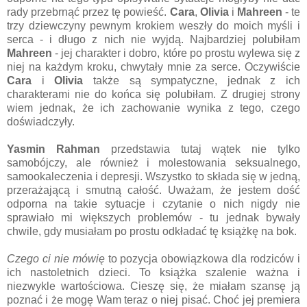
rady przebrnąć przez tę powieść.
Cara
,
Olivia
i
Mahreen
- te
trzy dziewczyny pewnym krokiem weszły do moich myśli i
serca - i długo z nich nie wyjdą. Najbardziej polubiłam
Mahreen
- jej charakter i dobro, które po prostu wylewa się z
niej na każdym kroku, chwytały mnie za serce. Oczywiście
Cara
i
Olivia
także są sympatyczne, jednak z ich
charakterami nie do końca się polubiłam. Z drugiej strony
wiem jednak, że ich zachowanie wynika z tego, czego
doświadczyły.
Yasmin Rahman
przedstawia tutaj wątek nie tylko
samobójczy, ale również i molestowania seksualnego,
samookaleczenia i depresji. Wszystko to składa się w jedną,
przerażającą i smutną całość. Uważam, że jestem dość
odporna na takie sytuacje i czytanie o nich nigdy nie
sprawiało mi większych problemów - tu jednak bywały
chwile, gdy musiałam po prostu odkładać tę książkę na bok.
Czego ci nie mówię
to pozycja obowiązkowa dla rodziców i
ich nastoletnich dzieci. To książka szalenie ważna i
niezwykle wartościowa. Cieszę się, że miałam szansę ją
poznać i że mogę Wam teraz o niej pisać. Choć jej premiera