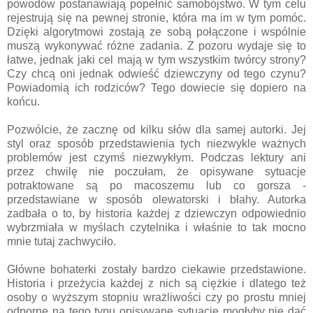
powodów postanawiają popełnić samobójstwo. W tym celu
rejestrują się na pewnej stronie, która ma im w tym pomóc.
Dzięki algorytmowi zostają ze sobą połączone i wspólnie
muszą wykonywać różne zadania. Z pozoru wydaje się to
łatwe, jednak jaki cel mają w tym wszystkim twórcy strony?
Czy chcą oni jednak odwieść dziewczyny od tego czynu?
Powiadomią ich rodziców? Tego dowiecie się dopiero na
końcu.
Pozwólcie, że zacznę od kilku słów dla samej autorki. Jej
styl oraz sposób przedstawienia tych niezwykle ważnych
problemów jest czymś niezwykłym. Podczas lektury ani
przez chwilę nie poczułam, że opisywane sytuacje
potraktowane są po macoszemu lub co gorsza -
przedstawiane w sposób olewatorski i błahy. Autorka
zadbała o to, by historia każdej z dziewczyn odpowiednio
wybrzmiała w myślach czytelnika i właśnie to tak mocno
mnie tutaj zachwyciło.
Główne bohaterki zostały bardzo ciekawie przedstawione.
Historia i przeżycia każdej z nich są ciężkie i dlatego też
osoby o wyższym stopniu wrażliwości czy po prostu mniej
odporne na tego typu opisywane sytuacje mogłyby nie dać