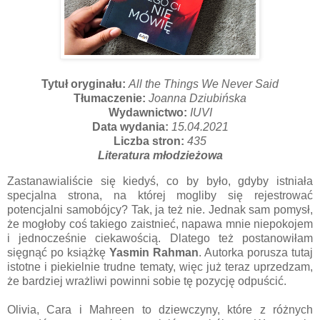
Tytuł oryginału:
All the Things We Never Said
Tłumaczenie:
Joanna Dziubińska
Wydawnictwo:
IUVI
Data wydania:
15.04.2021
Liczba stron:
435
Literatura młodzieżowa
Zastanawialiście się kiedyś, co by było, gdyby istniała
specjalna strona, na której mogliby się rejestrować
potencjalni samobójcy? Tak, ja też nie. Jednak sam pomysł,
że mogłoby coś takiego zaistnieć, napawa mnie niepokojem
i jednocześnie ciekawością. Dlatego też postanowiłam
sięgnąć po książkę
Yasmin Rahman
. Autorka porusza tutaj
istotne i piekielnie trudne tematy, więc już teraz uprzedzam,
że bardziej wrażliwi powinni sobie tę pozycję odpuścić.
Olivia, Cara i Mahreen to dziewczyny, które z różnych