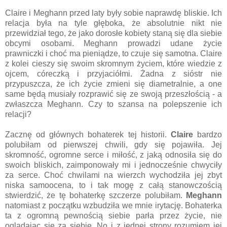
Claire i Meghann przed laty były sobie naprawdę bliskie. Ich
relacja była na tyle głęboka, że absolutnie nikt nie
przewidział tego, że jako dorosłe kobiety staną się dla siebie
obcymi osobami. Meghann prowadzi udane życie
prawniczki i choć ma pieniądze, to czuje się samotna. Claire
z kolei cieszy się swoim skromnym życiem, które wiedzie z
ojcem, córeczką i przyjaciółmi. Żadna z sióstr nie
przypuszcza, że ich życie zmieni się diametralnie, a one
same będą musiały rozprawić się ze swoją przeszłością - a
zwłaszcza Meghann. Czy to szansa na polepszenie ich
relacji?
Zacznę od głównych bohaterek tej historii.
Claire
bardzo
polubiłam od pierwszej chwili, gdy się pojawiła. Jej
skromność, ogromne serce i miłość, z jaką odnosiła się do
swoich bliskich, zaimponowały mi i jednocześnie chwyciły
za serce. Choć chwilami na wierzch wychodziła jej zbyt
niska samoocena, to i tak mogę z całą stanowczością
stwierdzić, że tę bohaterkę szczerze polubiłam.
Meghann
natomiast z początku wzbudziła we mnie irytację. Bohaterka
ta z ogromną pewnością siebie parła przez życie, nie
oglądając się za siebie. No i z jednej strony rozumiem jej