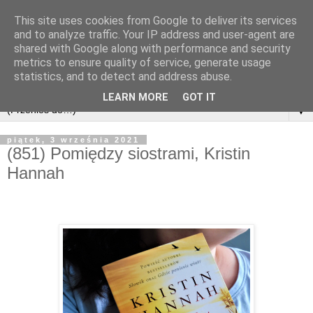
This site uses cookies from Google to deliver its services
and to analyze traffic. Your IP address and user-agent are
shared with Google along with performance and security
metrics to ensure quality of service, generate usage
statistics, and to detect and address abuse.
LEARN MORE
GOT IT
▼
piątek, 3 września 2021
(851) Pomiędzy siostrami, Kristin
Hannah