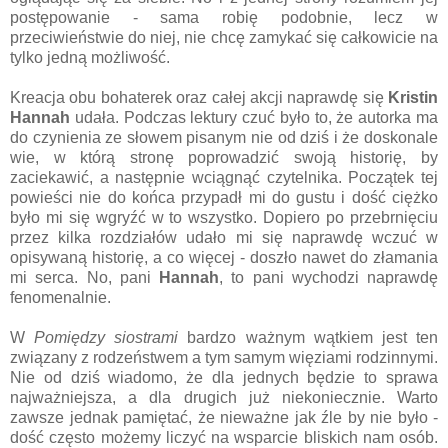
postępowanie - sama robię podobnie, lecz w
przeciwieństwie do niej, nie chcę zamykać się całkowicie na
tylko jedną możliwość.
Kreacja obu bohaterek oraz całej akcji naprawdę się
Kristin
Hannah
udała. Podczas lektury czuć było to, że autorka ma
do czynienia ze słowem pisanym nie od dziś i że doskonale
wie, w którą stronę poprowadzić swoją historię, by
zaciekawić, a następnie wciągnąć czytelnika. Początek tej
powieści nie do końca przypadł mi do gustu i dość ciężko
było mi się wgryźć w to wszystko. Dopiero po przebrnięciu
przez kilka rozdziałów udało mi się naprawdę wczuć w
opisywaną historię, a co więcej - doszło nawet do złamania
mi serca. No, pani
Hannah
, to pani wychodzi naprawdę
fenomenalnie.
W
Pomiędzy siostrami
bardzo ważnym wątkiem jest ten
związany z rodzeństwem a tym samym więziami rodzinnymi.
Nie od dziś wiadomo, że dla jednych będzie to sprawa
najważniejsza, a dla drugich już niekoniecznie. Warto
zawsze jednak pamiętać, że nieważne jak źle by nie było -
dość często możemy liczyć na wsparcie bliskich nam osób.