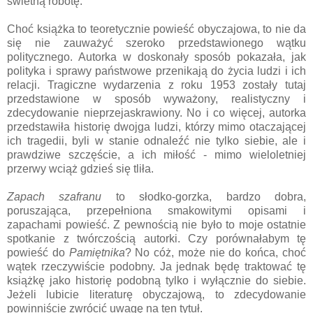
świetną robotę.
Choć książka to teoretycznie powieść obyczajowa, to nie da
się nie zauważyć szeroko przedstawionego wątku
politycznego. Autorka w doskonały sposób pokazała, jak
polityka i sprawy państwowe przenikają do życia ludzi i ich
relacji. Tragiczne wydarzenia z roku 1953 zostały tutaj
przedstawione w sposób wyważony, realistyczny i
zdecydowanie nieprzejaskrawiony. No i co więcej, autorka
przedstawiła historię dwojga ludzi, którzy mimo otaczającej
ich tragedii, byli w stanie odnaleźć nie tylko siebie, ale i
prawdziwe szczęście, a ich miłość - mimo wieloletniej
przerwy wciąż gdzieś się tliła.
Zapach szafranu
to słodko-gorzka, bardzo dobra,
poruszająca, przepełniona smakowitymi opisami i
zapachami powieść. Z pewnością nie było to moje ostatnie
spotkanie z twórczością autorki. Czy porównałabym tę
powieść do
Pamiętnika
? No cóż, może nie do końca, choć
wątek rzeczywiście podobny. Ja jednak będę traktować tę
książkę jako historię podobną tylko i wyłącznie do siebie.
Jeżeli lubicie literaturę obyczajową, to zdecydowanie
powinniście zwrócić uwagę na ten tytuł.