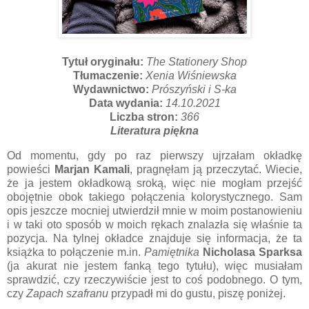
Tytuł oryginału:
The Stationery Shop
Tłumaczenie:
Xenia Wiśniewska
Wydawnictwo:
Prószyński i S-ka
Data wydania:
14.10.2021
Liczba stron:
366
Literatura piękna
Od momentu, gdy po raz pierwszy ujrzałam okładkę
powieści
Marjan Kamali
, pragnęłam ją przeczytać. Wiecie,
że ja jestem okładkową sroką, więc nie mogłam przejść
obojętnie obok takiego połączenia kolorystycznego. Sam
opis jeszcze mocniej utwierdził mnie w moim postanowieniu
i w taki oto sposób w moich rękach znalazła się właśnie ta
pozycja. Na tylnej okładce znajduje się informacja, że ta
książka to połączenie m.in.
Pamiętnika
Nicholasa Sparksa
(ja akurat nie jestem fanką tego tytułu), więc musiałam
sprawdzić, czy rzeczywiście jest to coś podobnego. O tym,
czy
Zapach szafranu
przypadł mi do gustu, piszę poniżej.