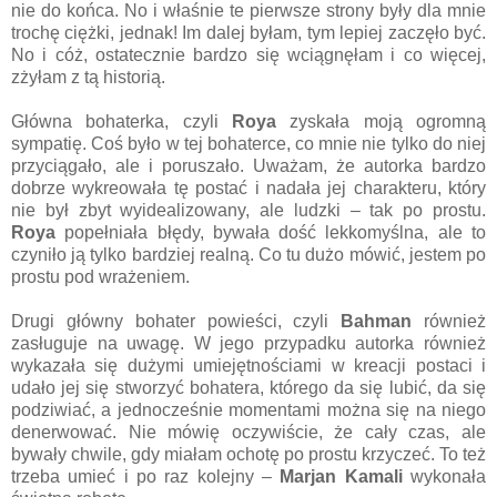
nie do końca. No i właśnie te pierwsze strony były dla mnie
trochę ciężki, jednak! Im dalej byłam, tym lepiej zaczęło być.
No i cóż, ostatecznie bardzo się wciągnęłam i co więcej,
zżyłam z tą historią.
Główna bohaterka, czyli
Roya
zyskała moją ogromną
sympatię. Coś było w tej bohaterce, co mnie nie tylko do niej
przyciągało, ale i poruszało. Uważam, że autorka bardzo
dobrze wykreowała tę postać i nadała jej charakteru, który
nie był zbyt wyidealizowany, ale ludzki – tak po prostu.
Roya
popełniała błędy, bywała dość lekkomyślna, ale to
czyniło ją tylko bardziej realną. Co tu dużo mówić, jestem po
prostu pod wrażeniem.
Drugi główny bohater powieści, czyli
Bahman
również
zasługuje na uwagę. W jego przypadku autorka również
wykazała się dużymi umiejętnościami w kreacji postaci i
udało jej się stworzyć bohatera, którego da się lubić, da się
podziwiać, a jednocześnie momentami można się na niego
denerwować. Nie mówię oczywiście, że cały czas, ale
bywały chwile, gdy miałam ochotę po prostu krzyczeć. To też
trzeba umieć i po raz kolejny –
Marjan Kamali
wykonała