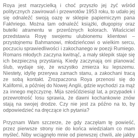
Roya jest marzycielką i choć przyszło jej żyć wśród
politycznych zawirowań i przewrotów 1953 roku, to udało jej
się odnaleźć swoją oazę w sklepie papierniczym pana
Fakhriego. Można tam odnaleźć książki, długopisy oraz
butelki atramentu w przeróżnych kolorach. Właściciel
przedstawia Royę swojemu ulubionemu klientowi –
przystojnemu Bahmanowi, młodzieńcowi o wielkim sercu,
poczuciu sprawiedliwości i zakochanego w poezji Rumiego.
Romans młodych zaczyna kwitnąć, a mały sklepik staje się
ich bezpieczną przystanią. Kiedy zaczynają oni planować
ślub, wydaje się, że wszystko zmierza ku lepszemu.
Niestety, idyllę przerywa zamach stanu, a zakochani tracą
ze sobą kontakt. Zrozpaczona Roya przenosi się do
Kalifornii, a później do Nowej Anglii, gdzie wychodzi za mąż
za innego mężczyznę. Mija sześćdziesiąt lat, a przypadek i
przewrotność losu sprawia, że dawni kochankowie znów
stają na swojej drodze. Czy nie jest za późno na to, by
odpowiedzieć na dręczące ich pytania?
Przyznam Wam szczerze, że gdy zaczęłam tę powieść,
przez pierwsze strony nie do końca wiedziałam co mam
myśleć. Niby wciągnęło mnie od pierwszej chwili, ale jakby