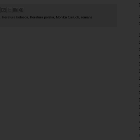
a
,
literatura kobieca
,
literatura polska
,
Monika Cieluch
,
romans
,