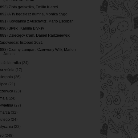
(aktualizowane na ...
(893) Złota gwiazdka, Emilia Kiereś
(892) A Ty będziesz dumna, Monika Sygo
(891) Kołysanka z Auschwitz, Mario Escobar
(890) Błyski, Kamila Bryksy
(889) Dziecięcy kram, Daniel Radziejewski
Zapowiedzi: listopad 2021
(888) Czarny Lampart, Czerwony Wilk, Marlon
James
października
(24)
września
(17)
sierpnia
(26)
lipca
(21)
czerwca
(23)
maja
(24)
kwietnia
(27)
marca
(32)
lutego
(24)
stycznia
(22)
20
(248)