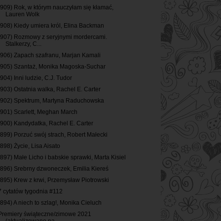
(909) Rok, w którym nauczyłam się kłamać,
Lauren Wolk
(908) Kiedy umiera król, Elina Backman
(907) Rozmowy z seryjnymi mordercami.
Stalkerzy, C...
(906) Zapach szafranu, Marjan Kamali
(905) Szantaż, Monika Magoska-Suchar
(904) Inni ludzie, C.J. Tudor
(903) Ostatnia walka, Rachel E. Carter
(902) Spektrum, Martyna Raduchowska
(901) Scarlett, Meghan March
(900) Kandydatka, Rachel E. Carter
(899) Porzuć swój strach, Robert Małecki
(898) Życie, Lisa Aisato
(897) Małe Licho i babskie sprawki, Marta Kisiel
(896) Srebrny dzwoneczek, Emilia Kiereś
(895) Krew z krwi, Przemysław Piotrowski
7 cytatów tygodnia #112
(894) A niech to szlag!, Monika Cieluch
Premiery świąteczne/zimowe 2021