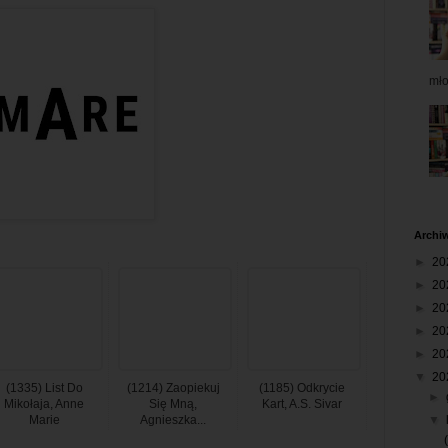
mł
Archi
►
20
►
20
►
20
►
20
►
20
▼
20
(1335) List Do
(1214) Zaopiekuj
(1185) Odkrycie
►
Mikołaja, Anne
Się Mną,
Kart, A.S. Sivar
Marie
Agnieszka...
▼