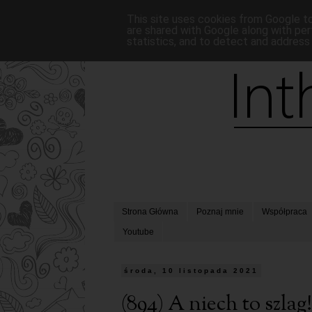
This site uses cookies from Google to 
are shared with Google along with per
statistics, and to detect and address
Strona Główna
Poznaj mnie
Współpraca
Youtube
środa, 10 listopada 2021
(894) A niech to szla