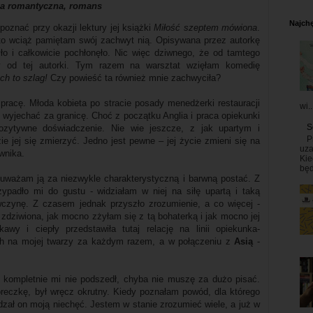
a romantyczna, romans
Najchę
oznać przy okazji lektury jej książki
Miłość szeptem mówiona
.
 to wciąż pamiętam swój zachwyt nią. Opisywana przez autorkę
ło i całkowicie pochłonęło. Nic więc dziwnego, że od tamtego
y od tej autorki. Tym razem na warsztat wzięłam komedię
ch to szlag!
Czy powieść ta również mnie zachwyciła?
 pracę. Młoda kobieta po stracie posady menedżerki restauracji
wi..
 wyjechać za granicę. Choć z początku Anglia i praca opiekunki
S
pozytywne doświadczenie. Nie wie jeszcze, z jak upartym i
P
e jej się zmierzyć. Jedno jest pewne – jej życie zmieni się na
uza
ownika.
Kie
będ
uważam ją za niezwykle charakterystyczną i barwną postać. Z
zypadło mi do gustu - widziałam w niej na siłę upartą i taką
wczynę. Z czasem jednak przyszło zrozumienie, a co więcej -
zdziwiona, jak mocno zżyłam się z tą bohaterką i jak mocno jej
wy i ciepły przedstawiła tutaj relację na linii opiekunka-
h na mojej twarzy za każdym razem, a w połączeniu z
Asią
-
 kompletnie mi nie podszedł, chyba nie muszę za dużo pisać.
óreczkę, był wręcz okrutny. Kiedy poznałam powód, dla którego
dzał on moją niechęć. Jestem w stanie zrozumieć wiele, a już w