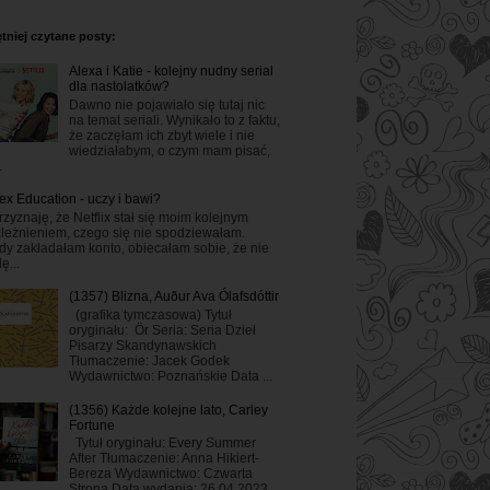
tniej czytane posty:
Alexa i Katie - kolejny nudny serial
dla nastolatków?
Dawno nie pojawiało się tutaj nic
na temat seriali. Wynikało to z faktu,
że zaczęłam ich zbyt wiele i nie
wiedziałabym, o czym mam pisać,
.
ex Education - uczy i bawi?
rzyznaję, że Netflix stał się moim kolejnym
leżnieniem, czego się nie spodziewałam.
dy zakładałam konto, obiecałam sobie, że nie
ę...
(1357) Blizna, Auður Ava Ólafsdóttir
(grafika tymczasowa) Tytuł
oryginału: Ör Seria: Seria Dzieł
Pisarzy Skandynawskich
Tłumaczenie: Jacek Godek
Wydawnictwo: Poznańskie Data ...
(1356) Każde kolejne lato, Carley
Fortune
Tytuł oryginału: Every Summer
After Tłumaczenie: Anna Hikiert-
Bereza Wydawnictwo: Czwarta
Strona Data wydania: 26.04.2023