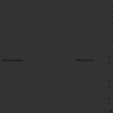
►
►
Strona główna
Starszy post
►
►
►
►
►
►
►
►
►
20