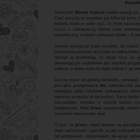
Komedi
Twórczość
Moniki Cieluch
miałam okazję już p
Choć pozycję tę czytałam już kilka lat temu,
historia miała w sobie coś, co mnie zauroczy
czasu z ciekawością śledzę nowe premier
romantyczną, o równie ciekawym tytule –
A nie
Joannie wystarczył jeden incydent, by stracić
postanawia postawić wszystko na jedną kartę i
niezbyt ją przekonują, to wciąż liczy na 
denerwującym osobnikiem płci męskiej przyjdzi
zawsze, a słowo nuda na stałe zniknie z jej sł
Zacznę może od głównej bohaterki, ponieważ 
początku postępowanie
Asi
niekoniecznie pr
niedającą sobie cokolwiek wytłumaczyć dzie
ogromna sympatia do tej postaci. Sama byłam 
kibicowałam. Autorka w sposób bardzo cieka
podopieczny. Mała
Grace
wywoływała uśmiec
wychodził niesamowity duet.
O tym, że główny męski bohater na początku
Jego zachowanie i sposób, w jaki traktował c
tak postępował - zrozumiałam, ale wciąż wzbu