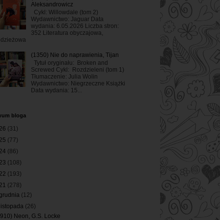
Aleksandrowicz
Cykl: Willowdale (tom 2)
Wydawnictwo: Jaguar Data
wydania: 6.05.2026 Liczba stron:
352 Literatura obyczajowa,
odzieżowa
(1350) Nie do naprawienia, Tijan
Tytuł oryginału: Broken and
Screwed Cykl: Rozdzieleni (tom 1)
Tłumaczenie: Julia Wolin
Wydawnictwo: Niegrzeczne Książki
Data wydania: 15...
wum bloga
26
(31)
25
(77)
24
(86)
23
(108)
22
(193)
21
(278)
grudnia
(12)
listopada
(26)
(910) Neon, G.S. Locke