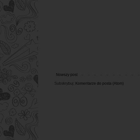
Nowszy post
Subskrybuj:
Komentarze do posta (Atom)