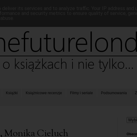
deliver its services and to analyze traffic. Your IP address and
formance and security metrics to ensure quality of service, ge
 abuse.
Książki
Książnicowe recenzje
Filmy i seriale
Podsumowania
Z
g!, Monika Cieluch
Obecn