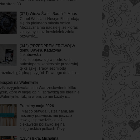
zba stron: 33...
(371) Wieża Świtu, Sarah J. Maas
Chaol Westfall i Nesryn Faliq udają
się do pięknego miasta Antica.
Mężczyzna ma nadzieję, że któraś
ze słynnych uzdrowicielek zdoła
przywróc...
(342) [PRZEDPREMIEROWO] W
domu Dave'a, Katarzyna
Jakubowska
Jeśli lubujesz się w podróżach
autostopem: koniecznie przeczytaj
tę książkę. Tracy jest młodą
różniczką, żądną przygód. Pewnego dnia tra...
 książek na Walentynki
ziś przygotowałam dla Was zestawienie kilku
ążek, które w mojej opinii sprawdzą się idealnie
Walentynki. Tak, ja wiem, że nie każdy u...
Premiery maja 2026
Maj co prawda już za nami, ale
możemy poświęcić mu jeszcze
chwilę i sprawdzić, co też
ciekawego pojawiło się na
księgarskich półkach. Przy...
(1354) Iskra, Michalina