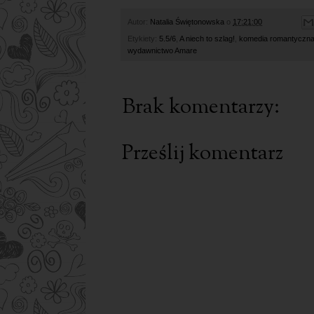
Autor:
Natalia Świętonowska
o
17:21:00
Etykiety:
5.5/6
,
A niech to szlag!
,
komedia romantyczn
wydawnictwo Amare
Brak komentarzy:
Prześlij komentarz