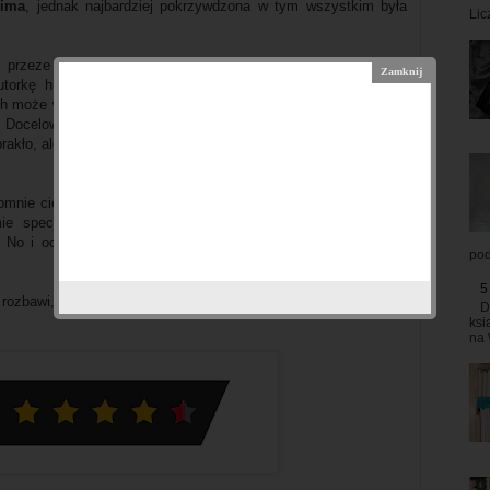
ima
, jednak najbardziej pokrzywdzona w tym wszystkim była
Lic
ej przeze mnie powieści
Moniki Cieluch
, zachwycił mnie styl
utorkę historii. Widać, że wie ona, w jaką nutę uderzyć, by
rych może wydawać się to niczym innym, jak typowym graniem na
 Docelowo jest to raczej komedia romantyczna, jednak autorka
akło, ale nie było też jej przesadnie dużo i znalazło się miejsce
gromnie cieszę się, że miałam przyjemność ją poznać.
A niech to
ie specjalne miejsce w moim czytelniczym sercu i jestem
. No i oczywiście z ciekawością będę sięgać po inne książki
pod
5
rozbawi, ale i poruszy, to myślę, że ten tytuł powinien znaleźć
D
ksi
na 