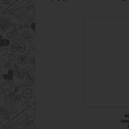
Wy
Data