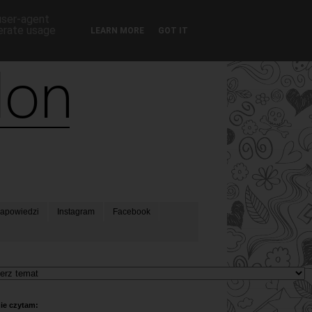
 user-agent
nerate usage
LEARN MORE
GOT IT
apowiedzi
Instagram
Facebook
ie czytam: