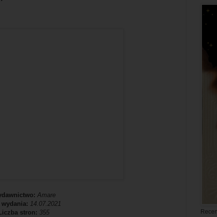
dawnictwo:
Amare
 wydania:
14.07.2021
Recen
Liczba stron:
355