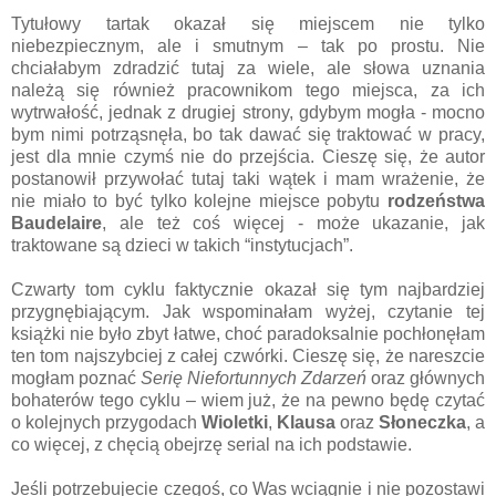
Tytułowy tartak okazał się miejscem nie tylko
niebezpiecznym, ale i smutnym – tak po prostu. Nie
chciałabym zdradzić tutaj za wiele, ale słowa uznania
należą się również pracownikom tego miejsca, za ich
wytrwałość, jednak z drugiej strony, gdybym mogła - mocno
bym nimi potrząsnęła, bo tak dawać się traktować w pracy,
jest dla mnie czymś nie do przejścia. Cieszę się, że autor
postanowił przywołać tutaj taki wątek i mam wrażenie, że
nie miało to być tylko kolejne miejsce pobytu
rodzeństwa
Baudelaire
, ale też coś więcej - może ukazanie, jak
traktowane są dzieci w takich “instytucjach”.
Czwarty tom cyklu faktycznie okazał się tym najbardziej
przygnębiającym. Jak wspominałam wyżej, czytanie tej
książki nie było zbyt łatwe, choć paradoksalnie pochłonęłam
ten tom najszybciej z całej czwórki. Cieszę się, że nareszcie
mogłam poznać
Serię Niefortunnych Zdarzeń
oraz głównych
bohaterów tego cyklu – wiem już, że na pewno będę czytać
o kolejnych przygodach
Wioletki
,
Klausa
oraz
Słoneczka
, a
co więcej, z chęcią obejrzę serial na ich podstawie.
Jeśli potrzebujecie czegoś, co Was wciągnie i nie pozostawi