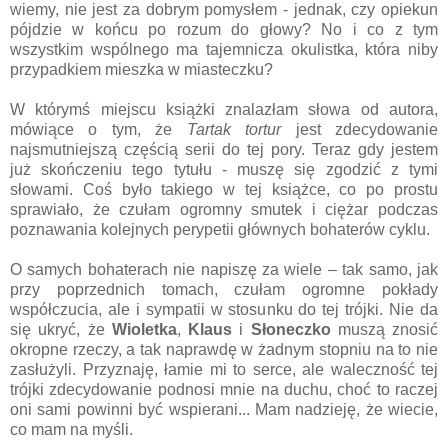
wiemy, nie jest za dobrym pomysłem - jednak, czy opiekun
pójdzie w końcu po rozum do głowy? No i co z tym
wszystkim wspólnego ma tajemnicza okulistka, która niby
przypadkiem mieszka w miasteczku?
W którymś miejscu książki znalazłam słowa od autora,
mówiące o tym, że
Tartak tortur
jest zdecydowanie
najsmutniejszą częścią serii do tej pory. Teraz gdy jestem
już skończeniu tego tytułu - muszę się zgodzić z tymi
słowami. Coś było takiego w tej książce, co po prostu
sprawiało, że czułam ogromny smutek i ciężar podczas
poznawania kolejnych perypetii głównych bohaterów cyklu.
O samych bohaterach nie napiszę za wiele – tak samo, jak
przy poprzednich tomach, czułam ogromne pokłady
współczucia, ale i sympatii w stosunku do tej trójki. Nie da
się ukryć, że
Wioletka
,
Klaus
i
Słoneczko
muszą znosić
okropne rzeczy, a tak naprawdę w żadnym stopniu na to nie
zasłużyli. Przyznaję, łamie mi to serce, ale waleczność tej
trójki zdecydowanie podnosi mnie na duchu, choć to raczej
oni sami powinni być wspierani... Mam nadzieję, że wiecie,
co mam na myśli.