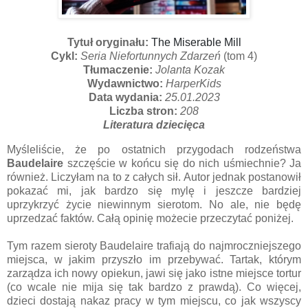
Tytuł oryginału:
The Miserable Mill
Cykl:
Seria Niefortunnych Zdarzeń
(tom 4)
Tłumaczenie:
Jolanta Kozak
Wydawnictwo:
HarperKids
Data wydania:
25.01.2023
Liczba stron:
208
Literatura dziecięca
Myśleliście, że po ostatnich przygodach rodzeństwa
Baudelaire
szczęście w końcu się do nich uśmiechnie? Ja
również. Liczyłam na to z całych sił. Autor jednak postanowił
pokazać mi, jak bardzo się mylę i jeszcze bardziej
uprzykrzyć życie niewinnym sierotom. No ale, nie będę
uprzedzać faktów. Całą opinię możecie przeczytać poniżej.
Tym razem sieroty Baudelaire trafiają do najmroczniejszego
miejsca, w jakim przyszło im przebywać. Tartak, którym
zarządza ich nowy opiekun, jawi się jako istne miejsce tortur
(co wcale nie mija się tak bardzo z prawdą). Co więcej,
dzieci dostają nakaz pracy w tym miejscu, co jak wszyscy