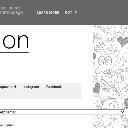
 user-agent
nerate usage
LEARN MORE
GOT IT
apowiedzi
Instagram
Facebook
ie czytam: