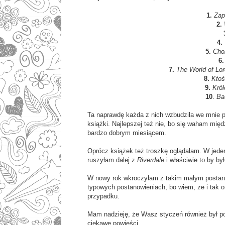
1.
Zap
2.
4.
5.
Cho
6
7.
The World of Lor
8.
Kto
9.
Król
10
.
Ba
Ta naprawdę każda z nich wzbudziła we mnie p
książki. Najlepszej też nie, bo się waham mi
bardzo dobrym miesiącem.
Oprócz książek też troszkę oglądałam. W jede
ruszyłam dalej z
Riverdale
i właściwie to by by
W nowy rok wkroczyłam z takim małym postano
typowych postanowieniach, bo wiem, że i tak o
przypadku.
Mam nadzieję, że Wasz styczeń również był po
ciekawe powieści.