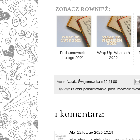
ZOBACZ RÓWNIEŻ:
Podsumowanie
Wrap Up: Wrzesień
Lutego 2021
2020
Autor:
Natalia Świętonowska
o
12:41:00
Etykiety:
książki
,
podsumowanie
,
podsumowanie miesi
1 komentarz:
Ala
12 lutego 2020 13:19
Mi w styczniu udało się przeczytać zaledwi