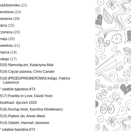
października
(21)
września
(24)
sierpnia
(29)
lipca
(15)
czerwca
(20)
maja
(20)
kwietnia
(21)
marca
(19)
lutego
(17)
(520) Nierozłączni, Katarzyna Mak
(519) Ciężar pianina, Chris Cander
(518) [PRZEDPREMIEROWO] Indigo, Patrice
Lawrence
7 cytatów tygodnia #73
(517) Frankly in Love, David Yoon
Bookhaul: styczeń 2020
(516) Kochaj mnie, Karolina Klimkiewicz
(515) Piękne zło, Annie Ward
(514) Ostatni, Hannah Jameson
7 cytatów tygodnia #72