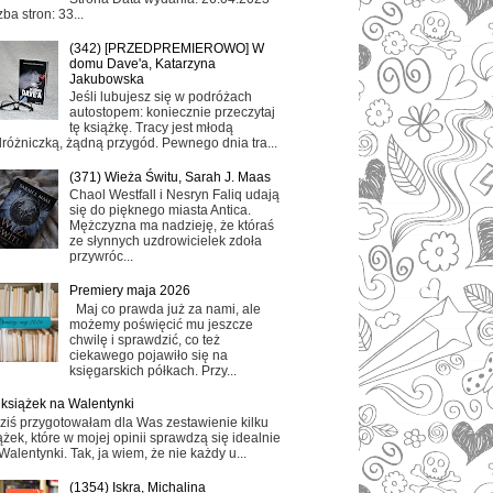
zba stron: 33...
(342) [PRZEDPREMIEROWO] W
domu Dave'a, Katarzyna
Jakubowska
Jeśli lubujesz się w podróżach
autostopem: koniecznie przeczytaj
tę książkę. Tracy jest młodą
różniczką, żądną przygód. Pewnego dnia tra...
(371) Wieża Świtu, Sarah J. Maas
Chaol Westfall i Nesryn Faliq udają
się do pięknego miasta Antica.
Mężczyzna ma nadzieję, że któraś
ze słynnych uzdrowicielek zdoła
przywróc...
Premiery maja 2026
Maj co prawda już za nami, ale
możemy poświęcić mu jeszcze
chwilę i sprawdzić, co też
ciekawego pojawiło się na
księgarskich półkach. Przy...
 książek na Walentynki
ziś przygotowałam dla Was zestawienie kilku
ążek, które w mojej opinii sprawdzą się idealnie
Walentynki. Tak, ja wiem, że nie każdy u...
(1354) Iskra, Michalina