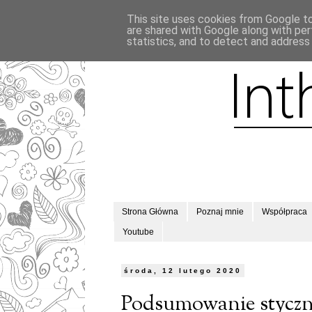
This site uses cookies from Google to 
are shared with Google along with per
statistics, and to detect and address
Strona Główna
Poznaj mnie
Współpraca
Youtube
środa, 12 lutego 2020
Podsumowanie styczn