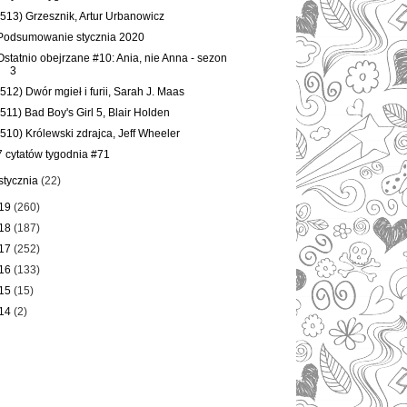
(513) Grzesznik, Artur Urbanowicz
Podsumowanie stycznia 2020
Ostatnio obejrzane #10: Ania, nie Anna - sezon
3
(512) Dwór mgieł i furii, Sarah J. Maas
(511) Bad Boy's Girl 5, Blair Holden
(510) Królewski zdrajca, Jeff Wheeler
7 cytatów tygodnia #71
stycznia
(22)
19
(260)
18
(187)
17
(252)
16
(133)
15
(15)
14
(2)