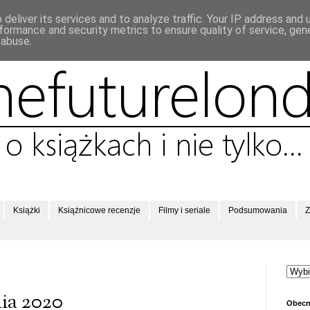
deliver its services and to analyze traffic. Your IP address and
formance and security metrics to ensure quality of service, ge
 abuse.
Książki
Książnicowe recenzje
Filmy i seriale
Podsumowania
Z
ia 2020
Obecn