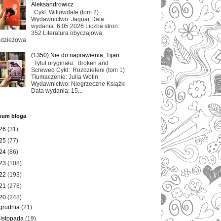
Aleksandrowicz
Cykl: Willowdale (tom 2)
Wydawnictwo: Jaguar Data
wydania: 6.05.2026 Liczba stron:
352 Literatura obyczajowa,
odzieżowa
(1350) Nie do naprawienia, Tijan
Tytuł oryginału: Broken and
Screwed Cykl: Rozdzieleni (tom 1)
Tłumaczenie: Julia Wolin
Wydawnictwo: Niegrzeczne Książki
Data wydania: 15...
wum bloga
26
(31)
25
(77)
24
(86)
23
(108)
22
(193)
21
(278)
20
(248)
grudnia
(21)
listopada
(19)