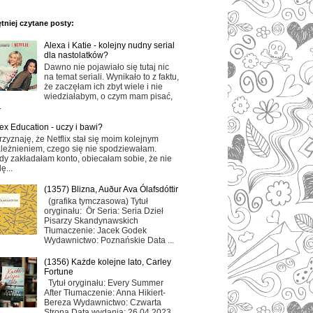
tniej czytane posty:
Alexa i Katie - kolejny nudny serial
dla nastolatków?
Dawno nie pojawiało się tutaj nic
na temat seriali. Wynikało to z faktu,
że zaczęłam ich zbyt wiele i nie
wiedziałabym, o czym mam pisać,
.
ex Education - uczy i bawi?
rzyznaję, że Netflix stał się moim kolejnym
leżnieniem, czego się nie spodziewałam.
dy zakładałam konto, obiecałam sobie, że nie
ę...
(1357) Blizna, Auður Ava Ólafsdóttir
(grafika tymczasowa) Tytuł
oryginału: Ör Seria: Seria Dzieł
Pisarzy Skandynawskich
Tłumaczenie: Jacek Godek
Wydawnictwo: Poznańskie Data ...
(1356) Każde kolejne lato, Carley
Fortune
Tytuł oryginału: Every Summer
After Tłumaczenie: Anna Hikiert-
Bereza Wydawnictwo: Czwarta
Strona Data wydania: 26.04.2023