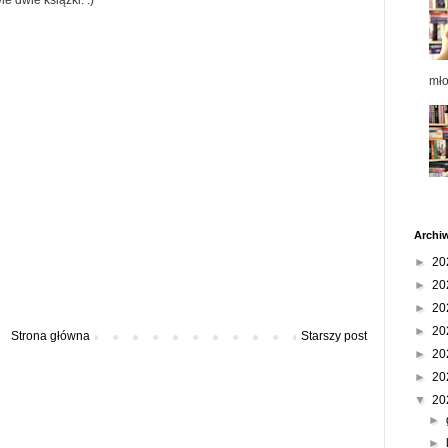
mł
Archi
►
20
►
20
►
20
►
20
Strona główna
Starszy post
►
20
►
20
▼
20
►
►