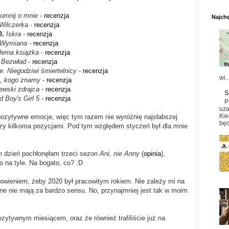
omnij o mnie
-
recenzja
Najchę
Wilczerka
-
recenzja
3.
Iskra
-
recenzja
Wymiana
-
recenzja
lerna książka
-
recenzja
.
Bezwład
-
recenzja
e. Niegodziwi śmiertelnicy
-
recenzja
wi..
ś, kogo znamy
-
recenzja
ewski zdrajca
-
recenzja
S
d Boy's Girl 5
-
recenzja
P
uza
Kie
ozytywne emocje, więc tym razem nie wyróżnię najsłabszej
będ
ędzy kilkoma pozycjami. Pod tym względem styczeń był dla mnie
n dzień pochłonęłam trzeci sezon
Ani, nie Anny
(
opinia
),
ło na tyle. Na bogato, co? :D
wieniem, żeby 2020 był pracowitym rokiem. Nie zależy mi na
ne nie mają za bardzo sensu. No, przynajmniej jest tak w moim
zytywnym miesiącem, oraz że również trafiliście już na