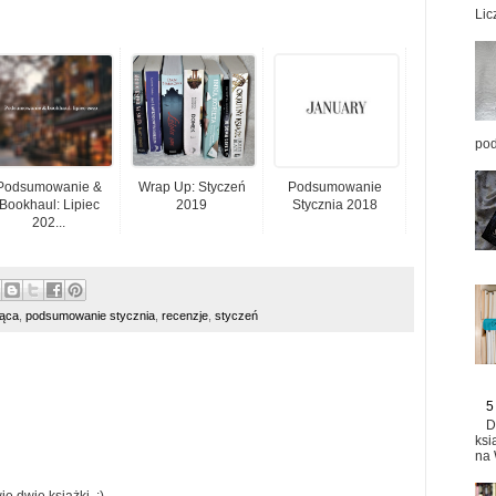
Lic
pod
Podsumowanie &
Wrap Up: Styczeń
Podsumowanie
Bookhaul: Lipiec
2019
Stycznia 2018
202...
ąca
,
podsumowanie stycznia
,
recenzje
,
styczeń
5
D
ksi
na 
e dwie książki. :)