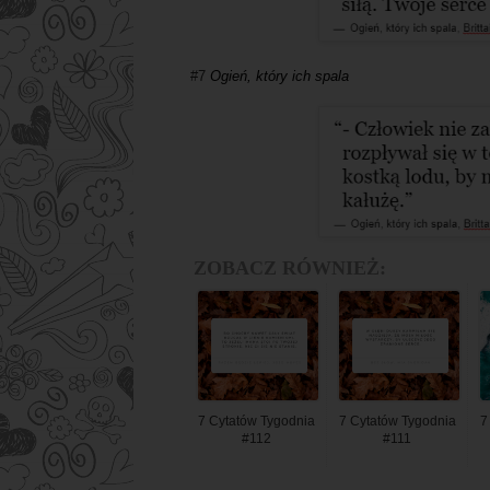
#7
Ogień, który ich spala
ZOBACZ RÓWNIEŻ:
7 Cytatów Tygodnia
7 Cytatów Tygodnia
7
#112
#111