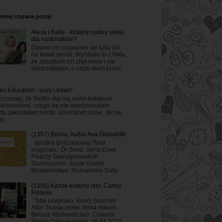
tniej czytane posty:
Alexa i Katie - kolejny nudny serial
dla nastolatków?
Dawno nie pojawiało się tutaj nic
na temat seriali. Wynikało to z faktu,
że zaczęłam ich zbyt wiele i nie
wiedziałabym, o czym mam pisać,
.
ex Education - uczy i bawi?
rzyznaję, że Netflix stał się moim kolejnym
leżnieniem, czego się nie spodziewałam.
dy zakładałam konto, obiecałam sobie, że nie
ę...
(1357) Blizna, Auður Ava Ólafsdóttir
(grafika tymczasowa) Tytuł
oryginału: Ör Seria: Seria Dzieł
Pisarzy Skandynawskich
Tłumaczenie: Jacek Godek
Wydawnictwo: Poznańskie Data ...
(1356) Każde kolejne lato, Carley
Fortune
Tytuł oryginału: Every Summer
After Tłumaczenie: Anna Hikiert-
Bereza Wydawnictwo: Czwarta
Strona Data wydania: 26.04.2023