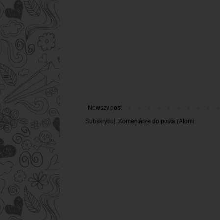
Nowszy post
Subskrybuj:
Komentarze do posta (Atom)