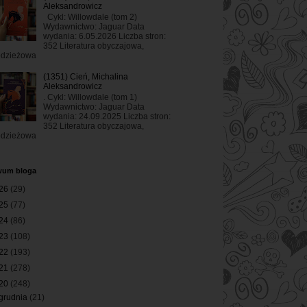
Aleksandrowicz
Cykl: Willowdale (tom 2)
Wydawnictwo: Jaguar Data
wydania: 6.05.2026 Liczba stron:
352 Literatura obyczajowa,
odzieżowa
(1351) Cień, Michalina
Aleksandrowicz
. Cykl: Willowdale (tom 1)
Wydawnictwo: Jaguar Data
wydania: 24.09.2025 Liczba stron:
352 Literatura obyczajowa,
odzieżowa
wum bloga
26
(29)
25
(77)
24
(86)
23
(108)
22
(193)
21
(278)
20
(248)
grudnia
(21)