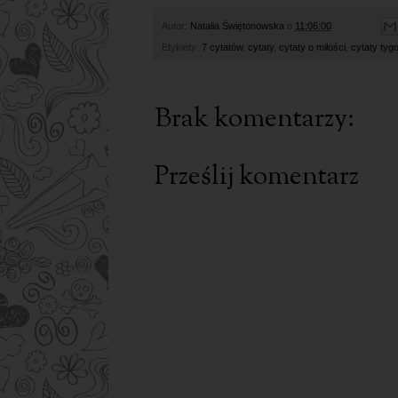
Autor:
Natalia Świętonowska
o
11:06:00
Etykiety:
7 cytatów
,
cytaty
,
cytaty o miłości
,
cytaty tyg
Brak komentarzy:
Prześlij komentarz