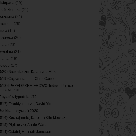
listopada
(19)
października
(21)
września
(24)
sierpnia
(29)
lipca
(15)
czerwca
(20)
maja
(20)
kwietnia
(21)
marca
(19)
lutego
(17)
(520) Nierozłączni, Katarzyna Mak
(519) Ciężar pianina, Chris Cander
(518) [PRZEDPREMIEROWO] Indigo, Patrice
Lawrence
7 cytatów tygodnia #73
(517) Frankly in Love, David Yoon
Bookhaul: styczeń 2020
(516) Kochaj mnie, Karolina Klimkiewicz
(515) Piękne zło, Annie Ward
(514) Ostatni, Hannah Jameson