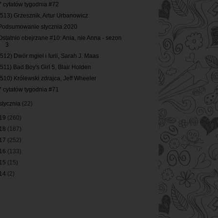
7 cytatów tygodnia #72
(513) Grzesznik, Artur Urbanowicz
Podsumowanie stycznia 2020
Ostatnio obejrzane #10: Ania, nie Anna - sezon
3
(512) Dwór mgieł i furii, Sarah J. Maas
(511) Bad Boy's Girl 5, Blair Holden
(510) Królewski zdrajca, Jeff Wheeler
7 cytatów tygodnia #71
stycznia
(22)
19
(260)
18
(187)
17
(252)
16
(133)
15
(15)
14
(2)