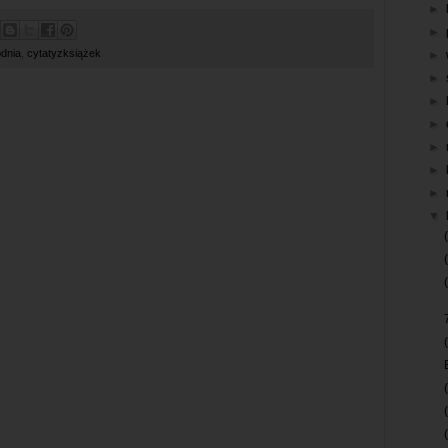
►
►
odnia
,
cytatyzksiążek
►
►
►
►
►
►
►
▼