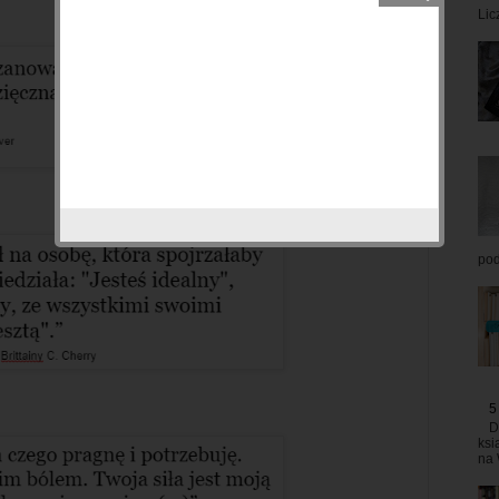
Lic
pod
5
D
ksi
na 