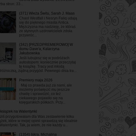
zba stron: 33...
(371) Wieża Świtu, Sarah J. Maas
Chaol Westfall i Nesryn Faliq udają
się do pięknego miasta Antica.
Mężczyzna ma nadzieję, że któraś
ze słynnych uzdrowicielek zdoła
przywróc...
(342) [PRZEDPREMIEROWO] W
domu Dave'a, Katarzyna
Jakubowska
Jeśli lubujesz się w podróżach
autostopem: koniecznie przeczytaj
tę książkę. Tracy jest młodą
różniczką, żądną przygód. Pewnego dnia tra...
Premiery maja 2026
Maj co prawda już za nami, ale
możemy poświęcić mu jeszcze
chwilę i sprawdzić, co też
ciekawego pojawiło się na
księgarskich półkach. Przy...
 książek na Walentynki
ziś przygotowałam dla Was zestawienie kilku
ążek, które w mojej opinii sprawdzą się idealnie
Walentynki. Tak, ja wiem, że nie każdy u...
(1354) Iskra, Michalina