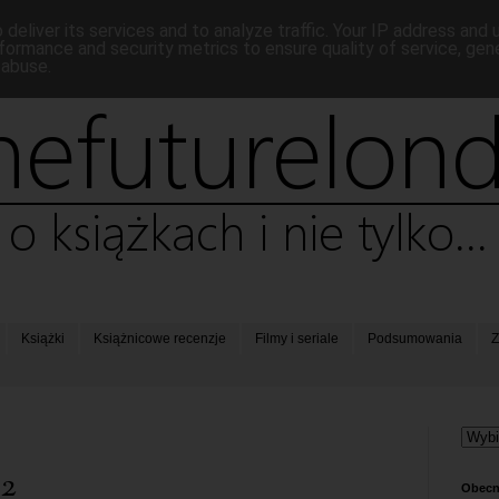
deliver its services and to analyze traffic. Your IP address and
formance and security metrics to ensure quality of service, ge
 abuse.
Książki
Książnicowe recenzje
Filmy i seriale
Podsumowania
Z
72
Obecn