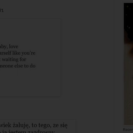
#71
Recen