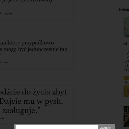
Najchę
wi..
S
P
uza
Kie
będ