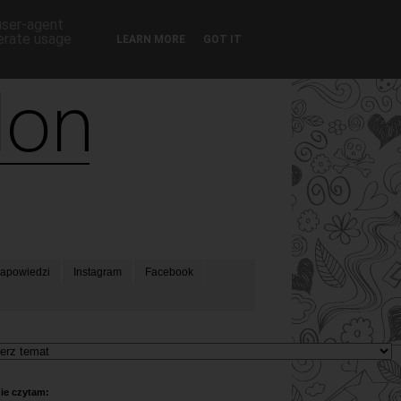
 user-agent
nerate usage
LEARN MORE
GOT IT
apowiedzi
Instagram
Facebook
ie czytam: