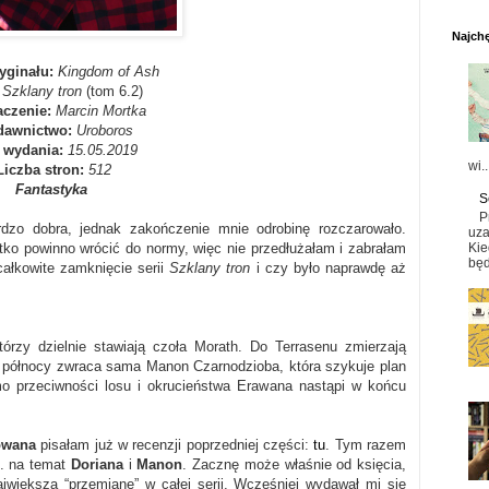
Najchę
ryginału:
Kingdom of Ash
:
Szklany tron
(tom 6.2)
aczenie:
Marcin Mortka
awnictwo:
Uroboros
 wydania:
15.05.2019
wi..
Liczba stron:
512
Fantastyka
S
P
rdzo dobra, jednak zakończenie mnie odrobinę rozczarowało.
uza
Kie
tko powinno wrócić do normy, więc nie przedłużałam i zabrałam
będ
całkowite zamknięcie serii
Szklany tron
i czy było naprawdę aż
tórzy dzielnie stawiają czoła Morath. Do Terrasenu zmierzają
ę północy zwraca sama Manon Czarnodzioba, która szykuje plan
o przeciwności losu i okrucieństwa Erawana nastąpi w końcu
owana
pisałam już w recenzji poprzedniej części:
tu
. Tym razem
n. na temat
Doriana
i
Manon
. Zacznę może właśnie od księcia,
ajwiększą “przemianę” w całej serii. Wcześniej wydawał mi się