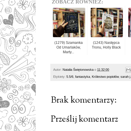
ZOBACZ RÓWNIEŻ:
(1279) Szamanka
(1243) Następca
Od Umarlaków,
Tronu, Holly Black
Marty...
Autor:
Natalia Świętonowska
o
11:32:00
Etykiety:
5.5/6
,
fantastyka
,
Królestwo popiołów
,
sarah j
Brak komentarzy:
Prześlij komentarz