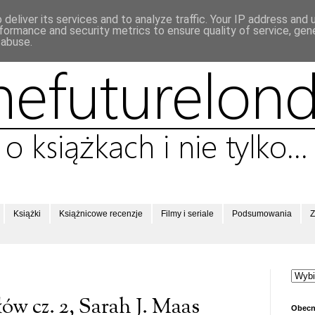
deliver its services and to analyze traffic. Your IP address and
formance and security metrics to ensure quality of service, ge
 abuse.
Książki
Książnicowe recenzje
Filmy i seriale
Podsumowania
Z
ów cz. 2, Sarah J. Maas
Obecn