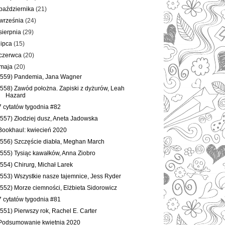
października
(21)
września
(24)
sierpnia
(29)
lipca
(15)
czerwca
(20)
maja
(20)
(559) Pandemia, Jana Wagner
(558) Zawód położna. Zapiski z dyżurów, Leah
Hazard
7 cytatów tygodnia #82
(557) Złodziej dusz, Aneta Jadowska
Bookhaul: kwiecień 2020
(556) Szczęście diabła, Meghan March
(555) Tysiąc kawałków, Anna Ziobro
(554) Chirurg, Michał Larek
(553) Wszystkie nasze tajemnice, Jess Ryder
(552) Morze ciemności, Elżbieta Sidorowicz
7 cytatów tygodnia #81
(551) Pierwszy rok, Rachel E. Carter
Podsumowanie kwietnia 2020