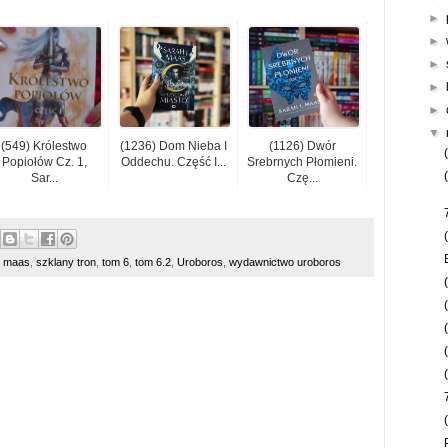
►
►
►
►
►
▼
(549) Królestwo
(1236) Dom Nieba I
(1126) Dwór
Popiołów Cz. 1,
Oddechu. Część I...
Srebrnych Płomieni.
Sar...
Czę...
. maas
,
szklany tron
,
tom 6
,
tom 6.2
,
Uroboros
,
wydawnictwo uroboros