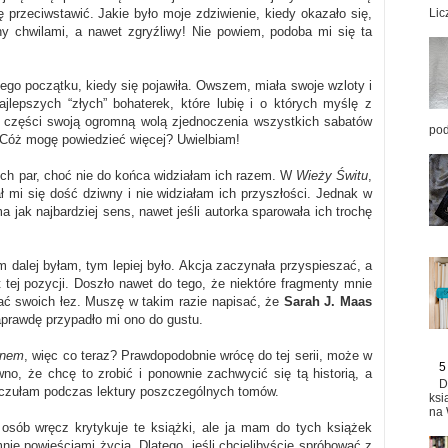
Lic
ę przeciwstawić. Jakie było moje zdziwienie, kiedy okazało się,
ny chwilami, a nawet zgryźliwy! Nie powiem, podoba mi się ta
mego początku, kiedy się pojawiła. Owszem, miała swoje wzloty i
ajlepszych “złych” bohaterek, które lubię i o których myślę z
 części swoją ogromną wolą zjednoczenia wszystkich sabatów
pod
. Cóż mogę powiedzieć więcej? Uwielbiam!
ych par, choć nie do końca widziałam ich razem. W
Wieży Świtu
,
ł mi się dość dziwny i nie widziałam ich przyszłości. Jednak w
a jak najbardziej sens, nawet jeśli autorka sparowała ich trochę
 dalej byłam, tym lepiej było. Akcja zaczynała przyspieszać, a
tej pozycji. Doszło nawet do tego, że niektóre fragmenty mnie
ać swoich łez. Muszę w takim razie napisać, że
Sarah J. Maas
aprawdę przypadło mi ono do gustu.
onem
, więc co teraz? Prawdopodobnie wrócę do tej serii, może w
5
, że chcę to zrobić i ponownie zachwycić się tą historią, a
D
e czułam podczas lektury poszczególnych tomów.
ksi
na 
 osób wręcz krytykuje te książki, ale ja mam do tych książek
ie powieściami życia. Dlatego, jeśli chcielibyście spróbować z