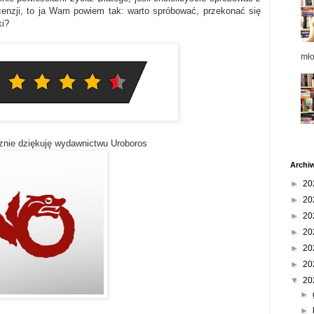
ecenzji, to ja Wam powiem tak: warto spróbować, przekonać się
żki?
mł
znie dziękuję wydawnictwu Uroboros
Archi
►
20
►
20
►
20
►
20
►
20
►
20
▼
20
►
►