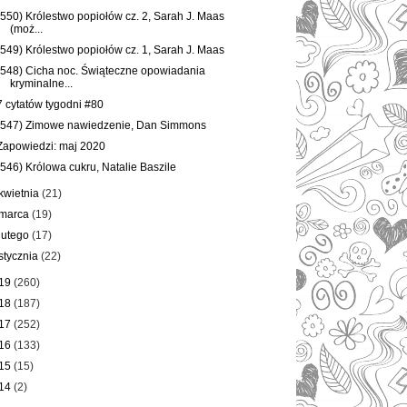
(550) Królestwo popiołów cz. 2, Sarah J. Maas
(moż...
(549) Królestwo popiołów cz. 1, Sarah J. Maas
(548) Cicha noc. Świąteczne opowiadania
kryminalne...
7 cytatów tygodni #80
(547) Zimowe nawiedzenie, Dan Simmons
Zapowiedzi: maj 2020
(546) Królowa cukru, Natalie Baszile
kwietnia
(21)
marca
(19)
lutego
(17)
stycznia
(22)
19
(260)
18
(187)
17
(252)
16
(133)
15
(15)
14
(2)