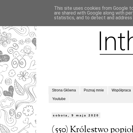
This site uses cookies from Google to 
are shared with Google along with per
statistics, and to detect and address
Strona Główna
Poznaj mnie
Współpraca
Youtube
sobota, 9 maja 2020
(550) Królestwo popioł