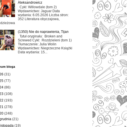
Aleksandrowicz
Cykl: Willowdale (tom 2)
Wydawnictwo: Jaguar Data
wydania: 6.05.2026 Liczba stron:
352 Literatura obyczajowa,
odzieżowa
(1350) Nie do naprawienia, Tijan
Tytuł oryginału: Broken and
Screwed Cykl: Rozdzieleni (tom 1)
Tłumaczenie: Julia Wolin
Wydawnictwo: Niegrzeczne Książki
Data wydania: 15...
wum bloga
26
(31)
25
(77)
24
(86)
23
(108)
22
(193)
21
(278)
20
(248)
grudnia
(21)
listopada
(19)