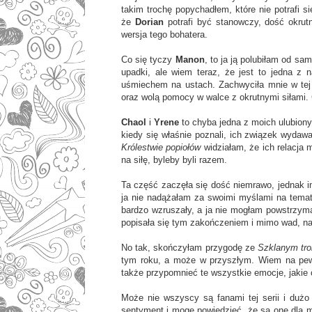
takim trochę popychadłem, które nie potrafi si
że
Dorian
potrafi być stanowczy, dość okrut
wersja tego bohatera.
Co się tyczy
Manon
, to ja ją polubiłam od sa
upadki, ale wiem teraz, że jest to jedna z n
uśmiechem na ustach. Zachwyciła mnie w tej
oraz wolą pomocy w walce z okrutnymi siłami
Chaol
i
Yrene
to chyba jedna z moich ulubion
kiedy się właśnie poznali, ich związek wydawa
Królestwie popiołów
widziałam, że ich relacja m
na siłę, byleby byli razem.
Ta część zaczęła się dość niemrawo, jednak im
ja nie nadążałam za swoimi myślami na temat 
bardzo wzruszały, a ja nie mogłam powstrzym
popisała się tym zakończeniem i mimo wad, n
No tak, skończyłam przygodę ze
Szklanym tr
tym roku, a może w przyszłym. Wiem na pewno
także przypomnieć te wszystkie emocje, jaki
Może nie wszyscy są fanami tej serii i dużo
sentyment i mogę powiedzieć, że są one dla mn