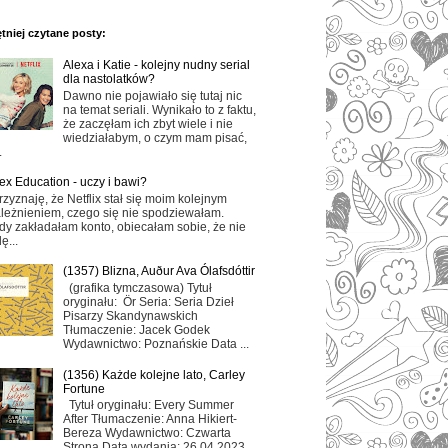
tniej czytane posty:
Alexa i Katie - kolejny nudny serial
dla nastolatków?
Dawno nie pojawiało się tutaj nic
na temat seriali. Wynikało to z faktu,
że zaczęłam ich zbyt wiele i nie
wiedziałabym, o czym mam pisać,
.
ex Education - uczy i bawi?
rzyznaję, że Netflix stał się moim kolejnym
leżnieniem, czego się nie spodziewałam.
dy zakładałam konto, obiecałam sobie, że nie
ę...
(1357) Blizna, Auður Ava Ólafsdóttir
(grafika tymczasowa) Tytuł
oryginału: Ör Seria: Seria Dzieł
Pisarzy Skandynawskich
Tłumaczenie: Jacek Godek
Wydawnictwo: Poznańskie Data ...
(1356) Każde kolejne lato, Carley
Fortune
Tytuł oryginału: Every Summer
After Tłumaczenie: Anna Hikiert-
Bereza Wydawnictwo: Czwarta
Strona Data wydania: 26.04.2023