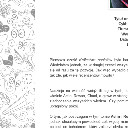
Tytuł o
Cykl
Tłum
Wyd
Data
Pierwsza część
Królestwa popiołów
była ba
Wiedziałam jednak, że w drugiej części wszys
się od razu za tę pozycję. Jak więc wypadło 
tak złe, jak wiele recenzentów mówiło?
Nadzieja na wolność wciąż tli się w tych, k
właśnie Aelin, Rowan, Chaol, a głowę w stron
zjednoczenia wszystkich wiedźm. Czy pomim
upragniony pokój.
O tym, jak postrzegam w tym tomie
Aelin
i
R
jednak chciałabym powiedzieć coś więcej m.i
bo jest on bohaterem, który zaliczył chyba n