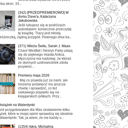
zba stron: 33...
(342) [PRZEDPREMIEROWO] W
domu Dave'a, Katarzyna
Jakubowska
Jeśli lubujesz się w podróżach
autostopem: koniecznie przeczytaj
tę książkę. Tracy jest młodą
różniczką, żądną przygód. Pewnego dnia tra...
(371) Wieża Świtu, Sarah J. Maas
Chaol Westfall i Nesryn Faliq udają
się do pięknego miasta Antica.
Mężczyzna ma nadzieję, że któraś
ze słynnych uzdrowicielek zdoła
przywróc...
Premiery maja 2026
Maj co prawda już za nami, ale
możemy poświęcić mu jeszcze
chwilę i sprawdzić, co też
ciekawego pojawiło się na
księgarskich półkach. Przy...
 książek na Walentynki
ziś przygotowałam dla Was zestawienie kilku
ążek, które w mojej opinii sprawdzą się idealnie
Walentynki. Tak, ja wiem, że nie każdy u...
(1354) Iskra, Michalina