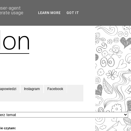
 user-agent
nerate usage
LEARN MORE
GOT IT
apowiedzi
Instagram
Facebook
ie czytam: