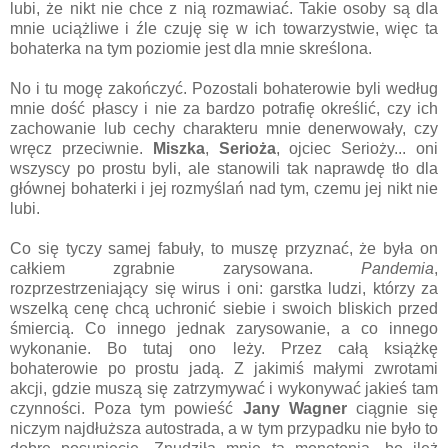
lubi, że nikt nie chce z nią rozmawiać. Takie osoby są dla
mnie uciążliwe i źle czuję się w ich towarzystwie, więc ta
bohaterka na tym poziomie jest dla mnie skreślona.
No i tu mogę zakończyć. Pozostali bohaterowie byli według
mnie dość płascy i nie za bardzo potrafię określić, czy ich
zachowanie lub cechy charakteru mnie denerwowały, czy
wręcz przeciwnie.
Miszka
,
Serioża
, ojciec Serioży... oni
wszyscy po prostu byli, ale stanowili tak naprawdę tło dla
głównej bohaterki i jej rozmyślań nad tym, czemu jej nikt nie
lubi.
Co się tyczy samej fabuły, to muszę przyznać, że była on
całkiem zgrabnie zarysowana.
Pandemia
,
rozprzestrzeniający się wirus i oni: garstka ludzi, którzy za
wszelką cenę chcą uchronić siebie i swoich bliskich przed
śmiercią. Co innego jednak zarysowanie, a co innego
wykonanie. Bo tutaj ono leży. Przez całą książkę
bohaterowie po prostu jadą. Z jakimiś małymi zwrotami
akcji, gdzie muszą się zatrzymywać i wykonywać jakieś tam
czynności. Poza tym powieść
Jany Wagner
ciągnie się
niczym najdłuższa autostrada, a w tym przypadku nie było to