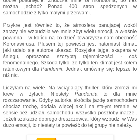
dobre posunięcie. Znudziła mnie ta monotonia, bo ileż
można jechać? Ponad 400 stron spędzonych w
samochodzie z tylko małymi przerwami.
Przykre jest również to, że atmosfera panującej wokół
zarazy nie wzbudziła we mnie zbyt wielu emocji, a właśnie
powinna – w końcu na co dzień towarzyszy nam obecność
Koronawirusa. Plusem tej powieści jest natomiast klimat,
jaki udało się autorce ukazać. Rosyjska tajga, skąpana w
śniegu, oprószona szczyptą tajemniczości - coś
fenomenalnego. Szkoda tylko, że tylko ten klimat jest kołem
ratunkowym dla
Pandemii
. Jednak umówmy się: lepsze to
niż nic.
Liczyłam na wiele. Na wciągający thriller, który zmrozi mi
krew w żyłach. Niestety
Pandemia
to dla mnie
rozczarowanie. Gdyby autorka skróciła jazdę samochodem
chociaż trochę, dodała więcej akcji na stałym terenie, w
sensie bez udziału samochodu, wszystko poszłoby inaczej.
Jeżeli szukacie dobrego dreszczowca, który wzbudzi w Was
dużo emocji, to niestety ta powieść do tej grupy nie należy.