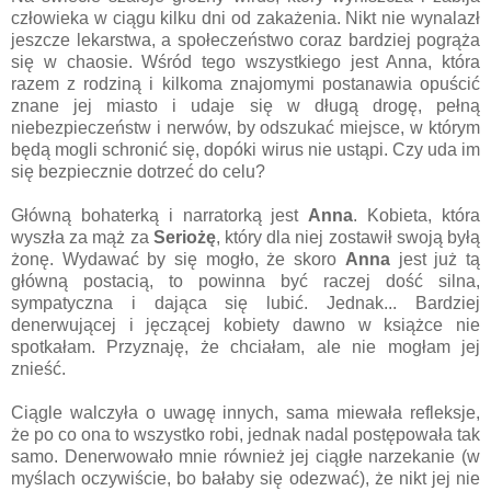
człowieka w ciągu kilku dni od zakażenia. Nikt nie wynalazł
jeszcze lekarstwa, a społeczeństwo coraz bardziej pogrąża
się w chaosie. Wśród tego wszystkiego jest Anna, która
razem z rodziną i kilkoma znajomymi postanawia opuścić
znane jej miasto i udaje się w długą drogę, pełną
niebezpieczeństw i nerwów, by odszukać miejsce, w którym
będą mogli schronić się, dopóki wirus nie ustąpi. Czy uda im
się bezpiecznie dotrzeć do celu?
Główną bohaterką i narratorką jest
Anna
. Kobieta, która
wyszła za mąż za
Seriożę
, który dla niej zostawił swoją byłą
żonę. Wydawać by się mogło, że skoro
Anna
jest już tą
główną postacią, to powinna być raczej dość silna,
sympatyczna i dająca się lubić. Jednak... Bardziej
denerwującej i jęczącej kobiety dawno w książce nie
spotkałam. Przyznaję, że chciałam, ale nie mogłam jej
znieść.
Ciągle walczyła o uwagę innych, sama miewała refleksje,
że po co ona to wszystko robi, jednak nadal postępowała tak
samo. Denerwowało mnie również jej ciągłe narzekanie (w
myślach oczywiście, bo bałaby się odezwać), że nikt jej nie