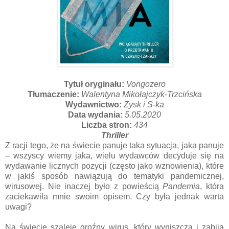
Tytuł oryginału:
Vongozero
Tłumaczenie:
Walentyna Mikołajczyk-Trzcińska
Wydawnictwo:
Zysk i S-ka
Data wydania:
5
.05.2020
Liczba stron:
434
Thriller
Z racji tego, że na świecie panuje taka sytuacja, jaka panuje
– wszyscy wiemy jaka, wielu wydawców decyduje się na
wydawanie licznych pozycji (często jako wznowienia), które
w jakiś sposób nawiązują do tematyki pandemicznej,
wirusowej. Nie inaczej było z powieścią
Pandemia
, która
zaciekawiła mnie swoim opisem. Czy była jednak warta
uwagi?
Na świecie szaleje groźny wirus, który wyniszcza i zabija