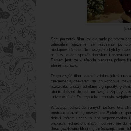
(źró
Sam początek filmu był dla mnie po prostu cha
odnosiłam wrażenie, że reżyserzy po pr
niedopowiedziane. No i wszystko byłoby super
to ja w pewien sposób dorosłam i przestałam
Faktem jest, że w efekcie pierwsza połowa fi
stanie naprawić.
Druga część filmu z kolei zdołała jakoś urato
ciekawością czekałam na ich końcowe rozwi
rozczuliła, a oczy odrobinę się spociły, głó
stanie dotrzeć do nich na święta. Są trzy rzecz
ludzie właśnie. Dlatego taka tematyka wyjątk
Wracając jednak do samych
Listów
. Gra akt
postacią okazał się oczywiście
Melchior
, gr
dzięki któremu seria ta jest rozpoznawalna
wątkach, jednak chciałabym odnieść się do
dość gwałtownie kłóci się ze
Szczepanem
. I