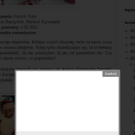
Najchę
yseria:
Patrick Yoka
cin Baczyński, Mariusz Kuczewski
Archi
a premiery:
1.02.2021
►
20
media romantyczna
►
20
zego obejrzenia. Kolejne części chwytały mnie za serce coraz
►
20
o seansu obojętnie. Kiedy tylko dowiedziałam się, że w telewizji
►
20
owiedzieć, że się ucieszyłam, to jak nie powiedzieć nic. Czy
ić równie mocno, co poprzednie?
▼
20
▼
 dookoła znanych już postaci jak Karina (Agnieszka Dygant),
arolak). Ich perypetie przeplatane są rozterkami pozostałych
adały one całkiem zabawnie, tak tutaj... niestety było raczej