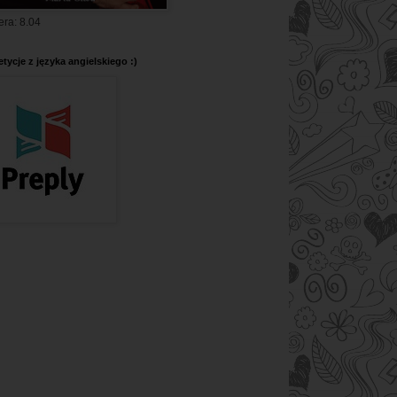
era: 8.04
tycje z języka angielskiego :)