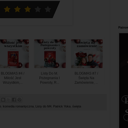
Patron
BLOGMAS #4 /
Listy Do M.
BLOGMAS #7 /
Miłość Jest
Pożegnania I
Święta Na
Wszystkim,...
Powroty, R...
Zamówienie, ...
e
,
komedia romantyczna
,
Listy do M4
,
Patrick Yoka
,
święta