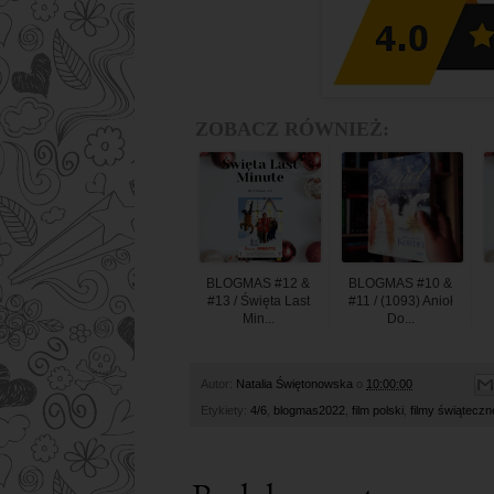
ZOBACZ RÓWNIEŻ:
BLOGMAS #12 &
BLOGMAS #10 &
#13 / Święta Last
#11 / (1093) Anioł
Min...
Do...
Autor:
Natalia Świętonowska
o
10:00:00
Etykiety:
4/6
,
blogmas2022
,
film polski
,
filmy świąteczn