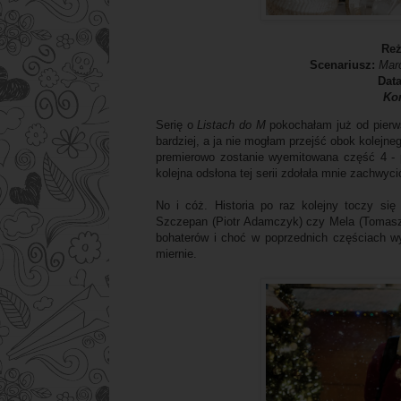
Reż
Scenariusz:
Mar
Dat
Ko
Serię o
Listach do M
pokochałam już od pierws
bardziej, a ja nie mogłam przejść obok kolejneg
premierowo zostanie wyemitowana część 4 - p
kolejna odsłona tej serii zdołała mnie zachwyc
No i cóż. Historia po raz kolejny toczy się
Szczepan (Piotr Adamczyk) czy Mela (Tomasz K
bohaterów i choć w poprzednich częściach wyp
miernie.