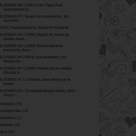
BLOGMAS #8 / (1092) Emi i Tajny Klub
Superdziewczy...
BLOGMAS #7 / Święta na zamówienie, reż.
Sam Irvin
(1091) Patostreamerzy, Wojciech Kulawski
BLOGMAS #6 / (1090) Zdążyć do domu na
święta, Anna...
BLOGMAS #5 / (1089) Sztuka dawania
prezentów, Anna...
BLOGMAS #4 / Miłość jest wszystkim, reż.
Michał Kw...
BLOGMAS #3 / (1088) Promyczek na święta,
Klaudia B...
BLOGMAS #2 / 12 filmów, jakie obejrzę w te
święta
BLOGMAS #1 / 15 książek świątecznych, które
chcę p...
listopada
(19)
października
(14)
września
(12)
sierpnia
(16)
lipca
(16)