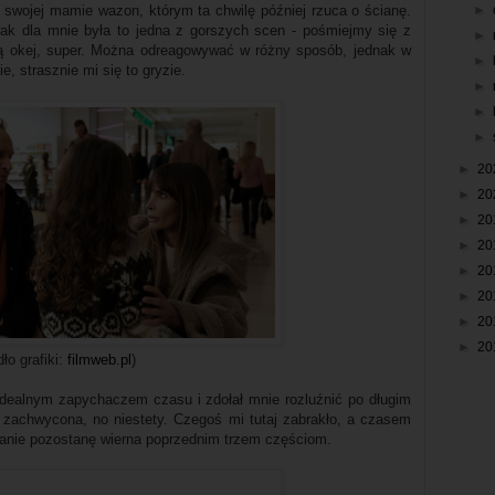
►
i swojej mamie wazon, którym ta chwilę później rzuca o ścianę.
jak dla mnie była to jedna z gorszych scen - pośmiejmy się z
►
ą okej, super. Można odreagowywać w różny sposób, jednak w
►
, strasznie mi się to gryzie.
►
►
►
►
20
►
20
►
20
►
20
►
20
►
20
►
20
►
20
dło grafiki:
filmweb.pl
)
ie idealnym zapychaczem czasu i zdołał mnie rozluźnić po długim
 zachwycona, no niestety. Czegoś mi tutaj zabrakło, a czasem
anie pozostanę wierna poprzednim trzem częściom.