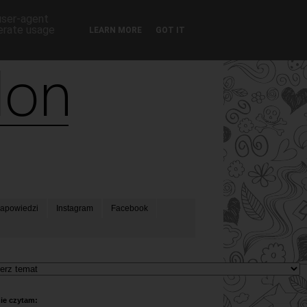
 user-agent
nerate usage
LEARN MORE
GOT IT
apowiedzi
Instagram
Facebook
ie czytam: