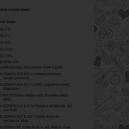
tniej czytane posty:
wum bloga
26
(29)
25
(77)
24
(86)
23
(108)
22
(193)
grudnia
(16)
(1096) Inwazja Jaszczurów, Karel Čapek
BLOGMAS #18-#21 / Ciekawe premiery
świąteczne/zimo...
BLOGMAS #14-#17 / (1095) Zagubiony Anioł,
Magdalen...
(1094) Elżbieta i Małgorzata, Prywatny świat
sióst...
BLOGMAS #12 & #13 / Święta Last Minute, reż.
Joe Roth
BLOGMAS #10 & #11 / (1093) Anioł do
wynajęcia, Mag...
BLOGMAS #9 / Listy do M. 4, reż. Patrick Yoka