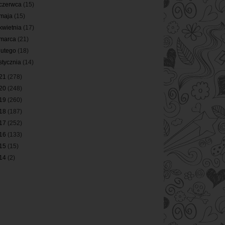
czerwca
(15)
maja
(15)
kwietnia
(17)
marca
(21)
lutego
(18)
stycznia
(14)
21
(278)
20
(248)
19
(260)
18
(187)
17
(252)
16
(133)
15
(15)
14
(2)