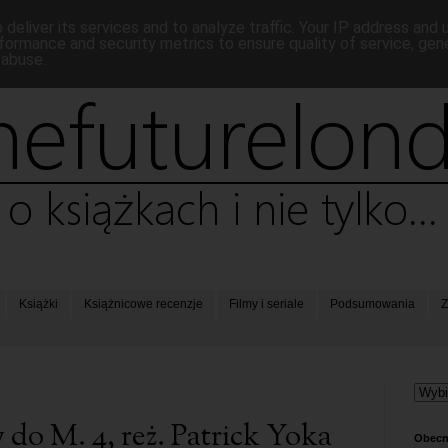
deliver its services and to analyze traffic. Your IP address and
formance and security metrics to ensure quality of service, ge
 abuse.
Książki
Książnicowe recenzje
Filmy i seriale
Podsumowania
Z
o M. 4, reż. Patrick Yoka
Obecn