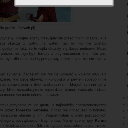
dło grafiki:
filmweb.pl
)
otyczny. Kolejne sceny przewijały się przed moimi oczami, a ja
ostu skaczą z wątku na wątek, tak by nic nie zostało
, gdyby nie fakt, że te wątki okazały się dosyć nudnawe. Może
 patrzeć na tego typu tematy z przymrużeniem oka – kto wie.
lmu była dla mnie nudną przeprawą, której chyba nic nie było w
wać sytuację. Zaczęłam się realnie wciągać w kolejne wątki i z
ązanie. Nie będę ukrywać - końcówka w pewien sposób mnie
wnie za sprawą scen z dwoma staruszkami, których syn nie był w
y, które rozczulają mnie najbardziej: dzieci, zwierzęta i starsi
owo mocno we mnie uderza – zawsze.
►
►
orska przypadła mi do gustu, a najbardziej charakterystyczną
any przez
Tomasza Karolaka
. Chcąc nie chcąc jest to bohater,
►
 i kojarzona właśnie z nim. Wspomniałam o wielu poruszonych
►
 jednego z początkowych fragmentów. Mamy scenę, gdy
Karina
►
ch kilkuletnia córeczka (kto nie oglądał poprzedniej części, może