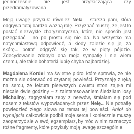
jednocześnie nie jest przytłaczająca czy
przedramatyzowana.
Moją uwagę przykuła również
Nela
– starsza pani, która
odgrywa tutaj bardzo ważną rolę. Przyznać muszę, że jest to
postać niezwykle charyzmatyczna, której nie sposób jest
przegadać - no po prostu się nie da. Na wszystko ma
natychmiastową odpowiedź, a kiedy zalezie się jej za
skórę... potrafi odgryźć się tak, że w pięty pójdzie.
Zdecydowanie zdobyła ona moją sympatię i nie wiem
czemu, ale takie bohaterki lubię chyba najbardziej.
Magdalena Kordel
ma świetne pióro, które sprawia, że nie
można się oderwać od czytanej powieści. Przyznaję z ręką
na sercu, że lektura pierwszych dwustu stron zajęła mi
niecałe dwie godziny – z zainteresowaniem śledziłam losy
Michaliny
, zagryzałam zęby z nerwów, śmiałam się pod
nosem z tekstów wypowiadanych przez
Nelę
... Nie potrafię
powiedzieć złego słowa na temat tej powieści.
Anioł do
wynajęcia
całkowicie podbił moje serce i koniecznie muszę
zaopatrzyć się w swój egzemplarz, by móc w nim zaznaczyć
różne fragmenty, które przykuły moją uwagę szczególnie.