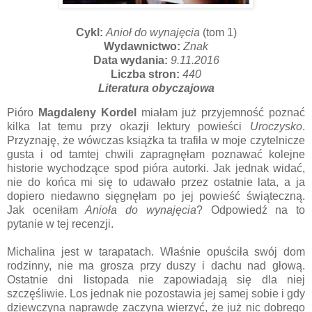
Cykl:
Anioł do wynajęcia
(tom 1)
Wydawnictwo:
Znak
Data wydania:
9.11.2016
Liczba stron:
440
Literatura obyczajowa
Pióro
Magdaleny Kordel
miałam już przyjemność poznać
kilka lat temu przy okazji lektury powieści
Uroczysko
.
Przyznaję, że wówczas książka ta trafiła w moje czytelnicze
gusta i od tamtej chwili zapragnęłam poznawać kolejne
historie wychodzące spod pióra autorki. Jak jednak widać,
nie do końca mi się to udawało przez ostatnie lata, a ja
dopiero niedawno sięgnęłam po jej powieść świąteczną.
Jak oceniłam
Anioła do wynajęcia
? Odpowiedź na to
pytanie w tej recenzji.
Michalina jest w tarapatach. Właśnie opuściła swój dom
rodzinny, nie ma grosza przy duszy i dachu nad głową.
Ostatnie dni listopada nie zapowiadają się dla niej
szczęśliwie. Los jednak nie pozostawia jej samej sobie i gdy
dziewczyna naprawdę zaczyna wierzyć, że już nic dobrego