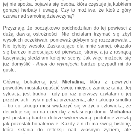
jej nie spotka, pojawia się osoba, która częstuje ją kubkiem
gorącej herbaty i uwagą. Czy to możliwe, że ktoś z góry
czuwa nad samotną dziewczyną?
Przyznaję, że początkowo podchodziłam do tej powieści z
dużą dawką ostrożności. Nie chciałam trzymać się zbyt
wysokich oczekiwań, ponieważ gdybym się rozczarowała...
Nie byłoby wesoło. Zaskakująco dla mnie samej, okazało
się bardzo interesująco od pierwszej strony, a ja z rosnącą
fascynacją śledziłam kolejne sceny. Jak więc możecie się
już domyślić -
Anioł do wynajęcia
bardzo przypadł mi do
gustu.
Główną bohaterką jest
Michalina
, która z pewnych
powodów musiała opuścić swoje miejsce zamieszkania. Jej
sytuacja jest trudna i gdy po raz pierwszy czytałam o jej
przeżyciach, byłam pełna przerażenia, ale i takiego smutku
– bo co takiego musi wydarzyć się w życiu człowieka, że
decyduje się on na ucieczkę z własnego domu.
Michalina
jest postacią bardzo dobrze wykreowaną, podobnie zresztą
jak pozostali bohaterowie. Każdy z nich ma swoją historię,
która skłania do refleksji nad własnym życiem, ale