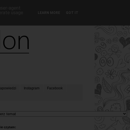
 user-agent
nerate usage
LEARN MORE
GOT IT
apowiedzi
Instagram
Facebook
ie czytam: