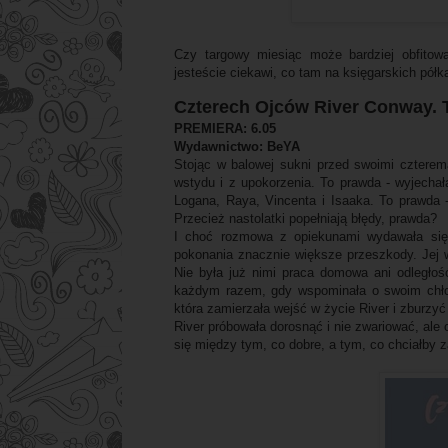
Czy targowy miesiąc może bardziej obfitowa
jesteście ciekawi, co tam na księgarskich półkac
Czterech Ojców River Conway.
PREMIERA: 6.05
Wydawnictwo: BeYA
Stojąc w balowej sukni przed swoimi czterem
wstydu i z upokorzenia. To prawda - wyjechał
Logana, Raya, Vincenta i Isaaka. To prawda -
Przecież nastolatki popełniają błędy, prawda?
I choć rozmowa z opiekunami wydawała si
pokonania znacznie większe przeszkody. Jej w
Nie była już nimi praca domowa ani odległość
każdym razem, gdy wspominała o swoim chło
która zamierzała wejść w życie River i zburzy
River próbowała dorosnąć i nie zwariować, ale o
się między tym, co dobre, a tym, co chciałby 