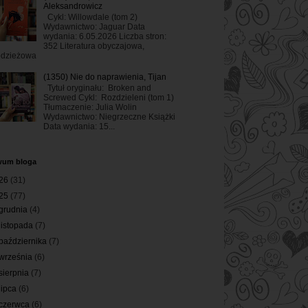
Aleksandrowicz
Cykl: Willowdale (tom 2)
Wydawnictwo: Jaguar Data
wydania: 6.05.2026 Liczba stron:
352 Literatura obyczajowa,
odzieżowa
(1350) Nie do naprawienia, Tijan
Tytuł oryginału: Broken and
Screwed Cykl: Rozdzieleni (tom 1)
Tłumaczenie: Julia Wolin
Wydawnictwo: Niegrzeczne Książki
Data wydania: 15...
wum bloga
26
(31)
25
(77)
grudnia
(4)
listopada
(7)
października
(7)
września
(6)
sierpnia
(7)
lipca
(6)
czerwca
(6)