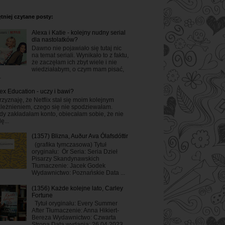
tniej czytane posty:
Alexa i Katie - kolejny nudny serial
dla nastolatków?
Dawno nie pojawiało się tutaj nic
na temat seriali. Wynikało to z faktu,
że zaczęłam ich zbyt wiele i nie
wiedziałabym, o czym mam pisać,
.
ex Education - uczy i bawi?
rzyznaję, że Netflix stał się moim kolejnym
leżnieniem, czego się nie spodziewałam.
dy zakładałam konto, obiecałam sobie, że nie
ę...
(1357) Blizna, Auður Ava Ólafsdóttir
(grafika tymczasowa) Tytuł
oryginału: Ör Seria: Seria Dzieł
Pisarzy Skandynawskich
Tłumaczenie: Jacek Godek
Wydawnictwo: Poznańskie Data ...
(1356) Każde kolejne lato, Carley
Fortune
Tytuł oryginału: Every Summer
After Tłumaczenie: Anna Hikiert-
Bereza Wydawnictwo: Czwarta
Strona Data wydania: 26.04.2023