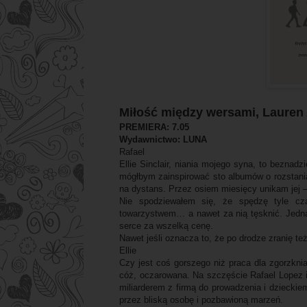
Miłość między wersami, Lauren
PREMIERA: 7.05
Wydawnictwo: LUNA
Rafael
Ellie Sinclair, niania mojego syna, to bezna
mógłbym zainspirować sto albumów o rozstan
na dystans. Przez osiem miesięcy unikam jej –
Nie spodziewałem się, że spędzę tyle cza
towarzystwem… a nawet za nią tęsknić. Jedna
serce za wszelką cenę.
Nawet jeśli oznacza to, że po drodze zranię też
Ellie
Czy jest coś gorszego niż praca dla zgorzkni
cóż, oczarowana. Na szczęście Rafael Lopez i
miliarderem z firmą do prowadzenia i dziecki
przez bliską osobę i pozbawioną marzeń.