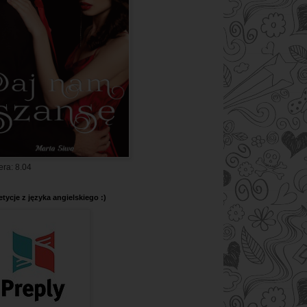
era: 8.04
tycje z języka angielskiego :)