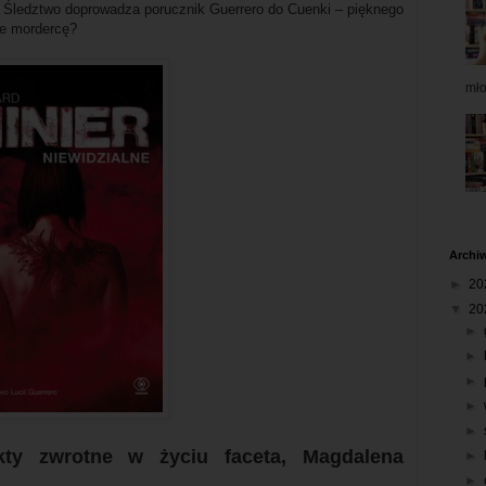
s. Śledztwo doprowadza porucznik Guerrero do Cuenki – pięknego
ie mordercę?
mł
Archi
►
20
▼
20
►
►
►
►
►
kty zwrotne w życiu faceta, Magdalena
►
►