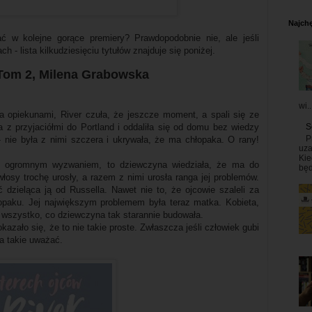
Najchę
ć w kolejne gorące premiery? Prawdopodobnie nie, ale jeśli
h - lista kilkudziesięciu tytułów znajduje się poniżej.
 Tom 2, Milena Grabowska
wi..
a opiekunami, River czuła, że jeszcze moment, a spali się ze
a z przyjaciółmi do Portland i oddaliła się od domu bez wiedzy
S
P
 nie była z nimi szczera i ukrywała, że ma chłopaka. O rany!
uza
Kie
ę ogromnym wyzwaniem, to dziewczyna wiedziała, że ma do
będ
łosy trochę urosły, a razem z nimi urosła ranga jej problemów.
 dzieląca ją od Russella. Nawet nie to, że ojcowie szaleli za
paku. Jej największym problemem była teraz matka. Kobieta,
ć wszystko, co dziewczyna tak starannie budowała.
kazało się, że to nie takie proste. Zwłaszcza jeśli człowiek gubi
za takie uważać.