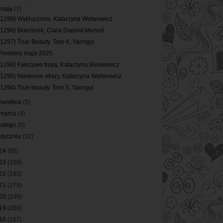
maja
(7)
(1299) Wykluczona, Katarzyna Wolwowicz
(1298) Braciszek, Clara Dupont-Monod
(1297) True Beauty. Tom 4, Yaongyi
Premiery maja 2025
(1296) Fałszywe tropy, Katarzyna Wolwowicz
(1295) Niewinne ofiary, Katarzyna Wolwowicz
(1294) True beauty. Tom 3, Yaongyi
kwietnia
(5)
marca
(4)
lutego
(8)
stycznia
(10)
24
(86)
23
(108)
22
(193)
21
(278)
20
(248)
19
(260)
18
(187)