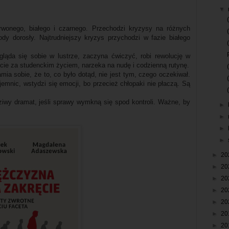
▼
wonego, białego i czarnego. Przechodzi kryzysy na różnych
ody dorosły. Najtrudniejszy kryzys przychodzi w fazie białego
ląda się sobie w lustrze, zaczyna ćwiczyć, robi rewolucję w
ocie za studenckim życiem, narzeka na nudę i codzienną rutynę.
mia sobie, że to, co było dotąd, nie jest tym, czego oczekiwał.
emnic, wstydzi się emocji, bo przecież chłopaki nie płaczą. Są
iwy dramat, jeśli sprawy wymkną się spod kontroli. Ważne, by
►
►
►
►
►
20
►
20
►
20
►
20
►
20
►
20
►
20