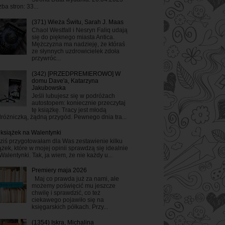
zba stron: 33...
(371) Wieża Świtu, Sarah J. Maas
Chaol Westfall i Nesryn Faliq udają
się do pięknego miasta Antica.
Mężczyzna ma nadzieję, że któraś
ze słynnych uzdrowicielek zdoła
przywróc...
(342) [PRZEDPREMIEROWO] W
domu Dave'a, Katarzyna
Jakubowska
Jeśli lubujesz się w podróżach
autostopem: koniecznie przeczytaj
tę książkę. Tracy jest młodą
różniczką, żądną przygód. Pewnego dnia tra...
 książek na Walentynki
ziś przygotowałam dla Was zestawienie kilku
ążek, które w mojej opinii sprawdzą się idealnie
Walentynki. Tak, ja wiem, że nie każdy u...
Premiery maja 2026
Maj co prawda już za nami, ale
możemy poświęcić mu jeszcze
chwilę i sprawdzić, co też
ciekawego pojawiło się na
księgarskich półkach. Przy...
(1354) Iskra, Michalina