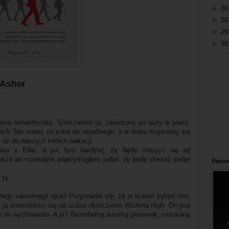
►
20
►
20
►
20
►
20
 Asher
dziejna romantyczka. Tymczasem ja, zanurzony po uszy w pracy,
iach. Nie mamy ze sobą nic wspólnego, a w domu trzymamy się
 aż do naszych letnich wakacji.
su z Ellie, a już tym bardziej, że będę cieszyć się jej
kże po rozwodzie poprzysiągłem sobie, że będę chronić swoje
Patron
 ją.
ałego samotnego ojca? Przyznanie się, że w liceum byłam nim,
 ja zmieniliśmy się od czasu ukończenia Wisteria High. On jest
em do wychowania. A ja? Bezrobotną autorką piosenek, oszukaną