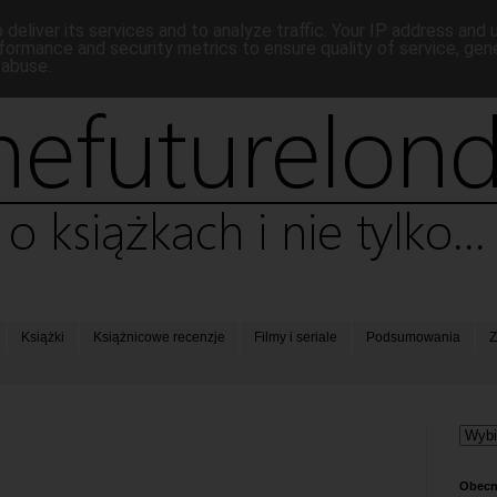
deliver its services and to analyze traffic. Your IP address and
formance and security metrics to ensure quality of service, ge
 abuse.
Książki
Książnicowe recenzje
Filmy i seriale
Podsumowania
Z
Obecn