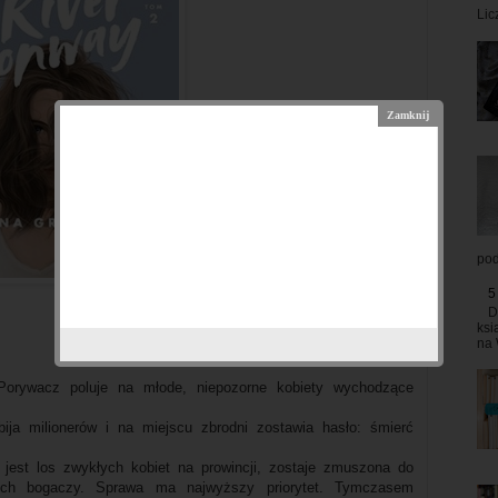
Lic
pod
5
D
ksi
na 
 Porywacz poluje na młode, niepozorne kobiety wychodzące
a milionerów i na miejscu zbrodni zostawia hasło: śmierć
i jest los zwykłych kobiet na prowincji, zostaje zmuszona do
ych bogaczy. Sprawa ma najwyższy priorytet. Tymczasem