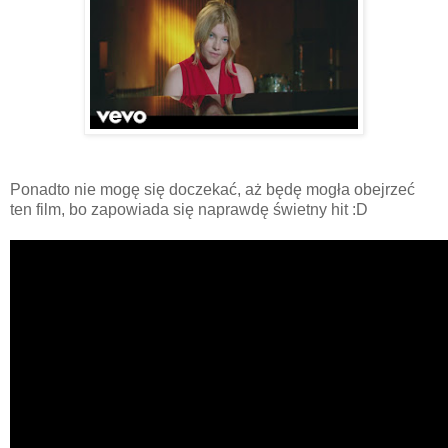
Ponadto nie mogę się doczekać, aż będę mogła obejrzeć
ten film, bo zapowiada się naprawdę świetny hit :D