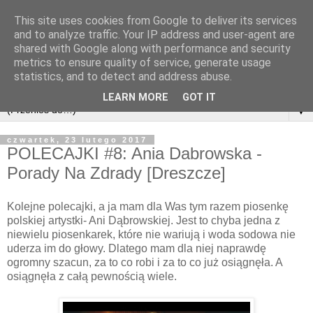
This site uses cookies from Google to deliver its services
and to analyze traffic. Your IP address and user-agent are
shared with Google along with performance and security
metrics to ensure quality of service, generate usage
statistics, and to detect and address abuse.
LEARN MORE
GOT IT
▼
czwartek, 23 lutego 2017
POLECAJKI #8: Ania Dabrowska -
Porady Na Zdrady [Dreszcze]
Kolejne polecajki, a ja mam dla Was tym razem piosenkę
polskiej artystki- Ani Dąbrowskiej. Jest to chyba jedna z
niewielu piosenkarek, które nie wariują i woda sodowa nie
uderza im do głowy. Dlatego mam dla niej naprawdę
ogromny szacun, za to co robi i za to co już osiągnęła. A
osiągnęła z całą pewnością wiele.