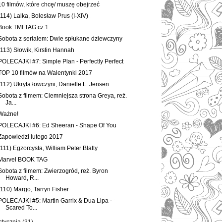
10 filmów, które chcę/ muszę obejrzeć
(114) Lalka, Bolesław Prus (I-XIV)
Book TMI TAG cz.1
Sobota z serialem: Dwie spłukane dziewczyny
(113) Słowik, Kirstin Hannah
POLECAJKI #7: Simple Plan - Perfectly Perfect
TOP 10 filmów na Walentynki 2017
(112) Ukryta łowczyni, Danielle L. Jensen
Sobota z filmem: Ciemniejsza strona Greya, reż.
Ja...
Ważne!
POLECAJKI #6: Ed Sheeran - Shape Of You
Zapowiedzi lutego 2017
(111) Egzorcysta, William Peter Blatty
Marvel BOOK TAG
Sobota z filmem: Zwierzogród, reż. Byron
Howard, R...
(110) Margo, Tarryn Fisher
POLECAJKI #5: Martin Garrix & Dua Lipa -
Scared To...