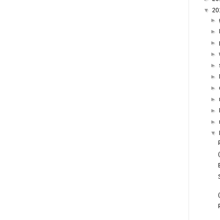
▼
20
►
►
►
►
►
►
►
►
►
►
▼