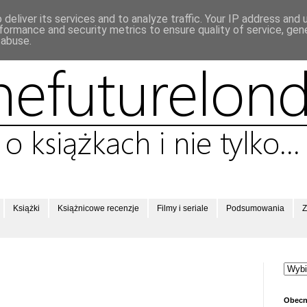
deliver its services and to analyze traffic. Your IP address and
formance and security metrics to ensure quality of service, ge
 abuse.
Książki
Książnicowe recenzje
Filmy i seriale
Podsumowania
Z
Obecn