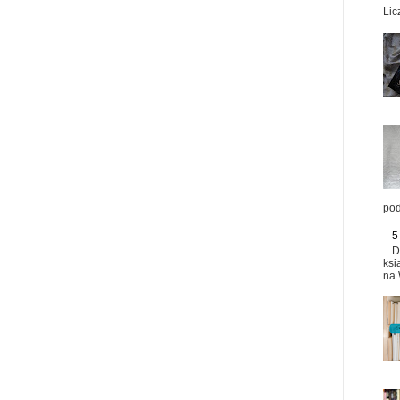
Lic
pod
5
D
ksi
na 