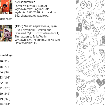
Aleksandrowicz
Cykl: Willowdale (tom 2)
Wydawnictwo: Jaguar Data
wydania: 6.05.2026 Liczba stron:
352 Literatura obyczajowa,
odzieżowa
(1350) Nie do naprawienia, Tijan
Tytuł oryginału: Broken and
Screwed Cykl: Rozdzieleni (tom 1)
Tłumaczenie: Julia Wolin
Wydawnictwo: Niegrzeczne Książki
Data wydania: 15...
wum bloga
26
(31)
25
(77)
24
(86)
23
(108)
22
(193)
21
(278)
20
(248)
19
(260)
18
(187)