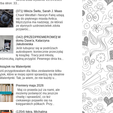
zba stron: 33...
(371) Wieża Świtu, Sarah J. Maas
Chaol Westfall i Nesryn Faliq udają
się do pięknego miasta Antica.
Mężczyzna ma nadzieję, że któraś
ze słynnych uzdrowicielek zdoła
przywróc...
(342) [PRZEDPREMIEROWO] W
domu Dave'a, Katarzyna
Jakubowska
Jeśli lubujesz się w podróżach
autostopem: koniecznie przeczytaj
tę książkę. Tracy jest młodą
różniczką, żądną przygód. Pewnego dnia tra...
 książek na Walentynki
ziś przygotowałam dla Was zestawienie kilku
ążek, które w mojej opinii sprawdzą się idealnie
Walentynki. Tak, ja wiem, że nie każdy u...
Premiery maja 2026
Maj co prawda już za nami, ale
możemy poświęcić mu jeszcze
chwilę i sprawdzić, co też
ciekawego pojawiło się na
księgarskich półkach. Przy...
(1354) Iskra, Michalina