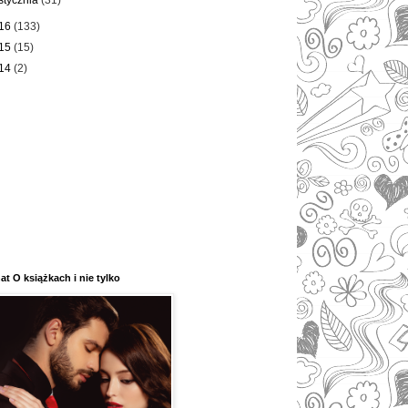
stycznia
(31)
16
(133)
15
(15)
14
(2)
at O książkach i nie tylko