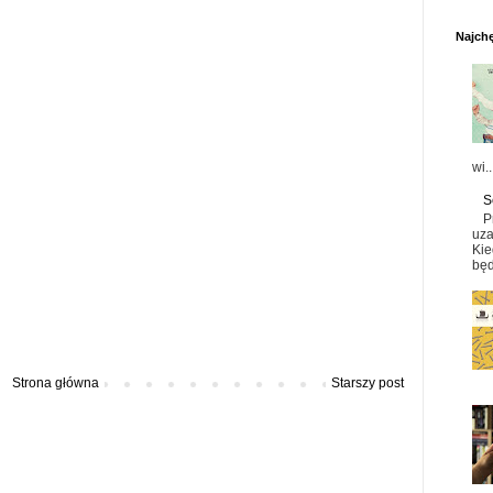
Najchę
wi..
S
P
uza
Kie
będ
Strona główna
Starszy post