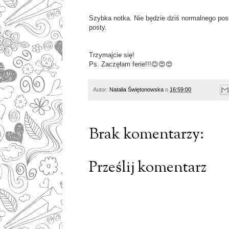
Szybka notka. Nie będzie dziś normalnego pos
posty.
Trzymajcie się!
Ps. Zaczęłam ferie!!!😊😍😍
Autor:
Natalia Świętonowska
o
16:59:00
Brak komentarzy:
Prześlij komentarz