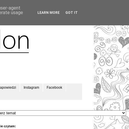
 user-agent
nerate usage
LEARN MORE
GOT IT
apowiedzi
Instagram
Facebook
ie czytam: