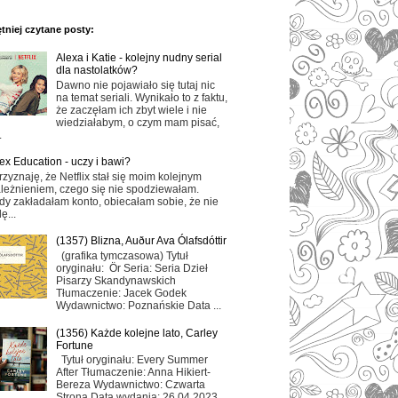
tniej czytane posty:
Alexa i Katie - kolejny nudny serial
dla nastolatków?
Dawno nie pojawiało się tutaj nic
na temat seriali. Wynikało to z faktu,
że zaczęłam ich zbyt wiele i nie
wiedziałabym, o czym mam pisać,
.
ex Education - uczy i bawi?
rzyznaję, że Netflix stał się moim kolejnym
leżnieniem, czego się nie spodziewałam.
dy zakładałam konto, obiecałam sobie, że nie
ę...
(1357) Blizna, Auður Ava Ólafsdóttir
(grafika tymczasowa) Tytuł
oryginału: Ör Seria: Seria Dzieł
Pisarzy Skandynawskich
Tłumaczenie: Jacek Godek
Wydawnictwo: Poznańskie Data ...
(1356) Każde kolejne lato, Carley
Fortune
Tytuł oryginału: Every Summer
After Tłumaczenie: Anna Hikiert-
Bereza Wydawnictwo: Czwarta
Strona Data wydania: 26.04.2023