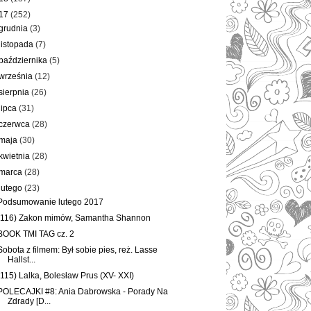
17
(252)
grudnia
(3)
listopada
(7)
października
(5)
września
(12)
sierpnia
(26)
lipca
(31)
czerwca
(28)
maja
(30)
kwietnia
(28)
marca
(28)
lutego
(23)
Podsumowanie lutego 2017
(116) Zakon mimów, Samantha Shannon
BOOK TMI TAG cz. 2
Sobota z filmem: Był sobie pies, reż. Lasse
Hallst...
(115) Lalka, Bolesław Prus (XV- XXI)
POLECAJKI #8: Ania Dabrowska - Porady Na
Zdrady [D...