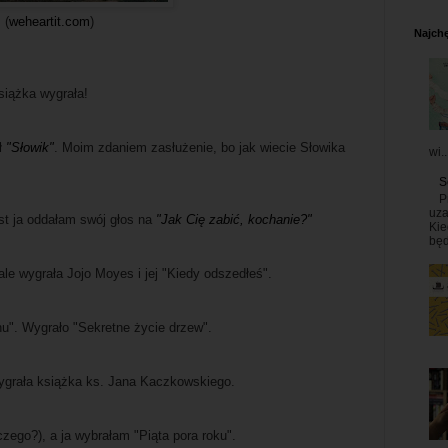
(
weheartit.com
)
Najchę
książka wygrała!
ł
"Słowik"
. Moim zdaniem zasłużenie, bo jak wiecie Słowika
wi..
S
P
uza
st ja oddałam swój głos na
"Jak Cię zabić, kochanie?"
Kie
będ
le wygrała Jojo Moyes i jej "Kiedy odszedłeś".
u". Wygrało "Sekretne życie drzew".
ygrała książka ks. Jana Kaczkowskiego.
czego?), a ja wybrałam "Piąta pora roku".