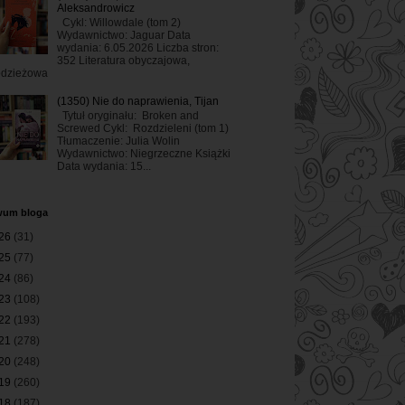
Aleksandrowicz
Cykl: Willowdale (tom 2)
Wydawnictwo: Jaguar Data
wydania: 6.05.2026 Liczba stron:
352 Literatura obyczajowa,
odzieżowa
(1350) Nie do naprawienia, Tijan
Tytuł oryginału: Broken and
Screwed Cykl: Rozdzieleni (tom 1)
Tłumaczenie: Julia Wolin
Wydawnictwo: Niegrzeczne Książki
Data wydania: 15...
wum bloga
26
(31)
25
(77)
24
(86)
23
(108)
22
(193)
21
(278)
20
(248)
19
(260)
18
(187)