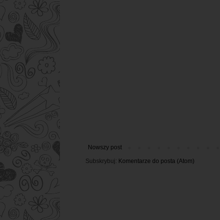
Nowszy post
Subskrybuj:
Komentarze do posta (Atom)