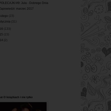
POLECAJKI #9: Jula - Dobrego Dnia
Zapowiedzi: marzec 2017
lutego
(23)
stycznia
(31)
16
(133)
15
(15)
14
(2)
at O książkach i nie tylko