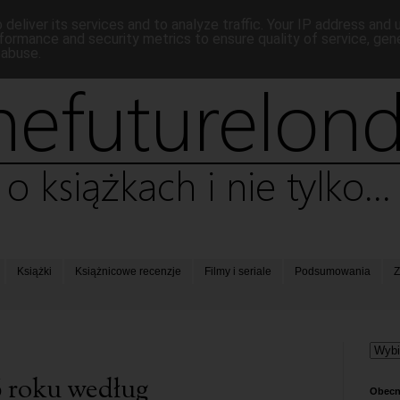
deliver its services and to analyze traffic. Your IP address and
formance and security metrics to ensure quality of service, ge
 abuse.
Książki
Książnicowe recenzje
Filmy i seriale
Podsumowania
Z
6 roku według
Obecn