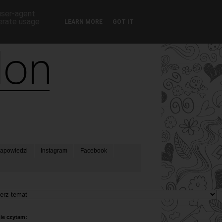
 user-agent
nerate usage
LEARN MORE
GOT IT
apowiedzi
Instagram
Facebook
ie czytam: