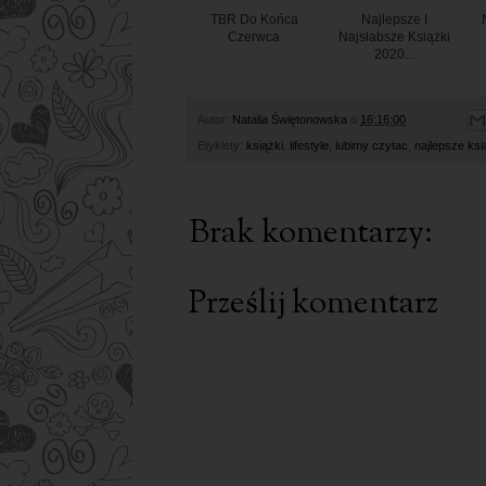
TBR Do Końca
Najlepsze I
Czerwca
Najsłabsze Książki
2020...
Autor:
Natalia Świętonowska
o
16:16:00
Etykiety:
książki
,
lifestyle
,
lubimy czytac
,
najlepsze ksi
Brak komentarzy:
Prześlij komentarz