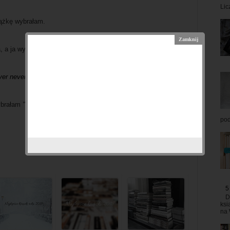
Lic
siążkę wybrałam.
 a ja wybrałam "Głowa pełna duchów".
ver never"
i ta książka właśnie wygrała.
wybrałam
"Porwaną pieśniarkę"
.
pod
5
D
ksi
na 