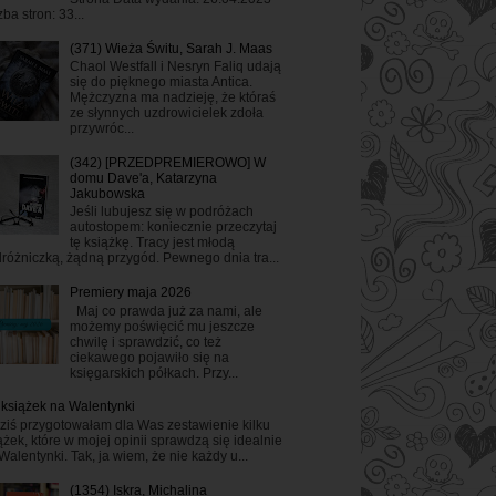
zba stron: 33...
(371) Wieża Świtu, Sarah J. Maas
Chaol Westfall i Nesryn Faliq udają
się do pięknego miasta Antica.
Mężczyzna ma nadzieję, że któraś
ze słynnych uzdrowicielek zdoła
przywróc...
(342) [PRZEDPREMIEROWO] W
domu Dave'a, Katarzyna
Jakubowska
Jeśli lubujesz się w podróżach
autostopem: koniecznie przeczytaj
tę książkę. Tracy jest młodą
różniczką, żądną przygód. Pewnego dnia tra...
Premiery maja 2026
Maj co prawda już za nami, ale
możemy poświęcić mu jeszcze
chwilę i sprawdzić, co też
ciekawego pojawiło się na
księgarskich półkach. Przy...
 książek na Walentynki
ziś przygotowałam dla Was zestawienie kilku
ążek, które w mojej opinii sprawdzą się idealnie
Walentynki. Tak, ja wiem, że nie każdy u...
(1354) Iskra, Michalina