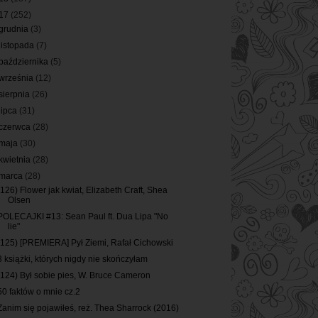
17
(252)
grudnia
(3)
listopada
(7)
października
(5)
września
(12)
sierpnia
(26)
lipca
(31)
czerwca
(28)
maja
(30)
kwietnia
(28)
marca
(28)
(126) Flower jak kwiat, Elizabeth Craft, Shea
Olsen
POLECAJKI #13: Sean Paul ft. Dua Lipa "No
lie"
(125) [PREMIERA] Pył Ziemi, Rafał Cichowski
3 książki, których nigdy nie skończyłam
(124) Był sobie pies, W. Bruce Cameron
50 faktów o mnie cz.2
Zanim się pojawiłeś, reż. Thea Sharrock (2016)