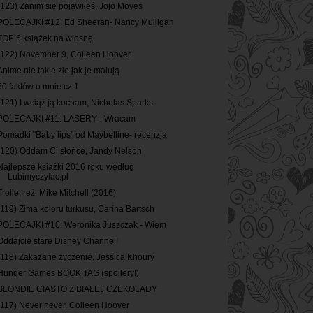
(123) Zanim się pojawiłeś, Jojo Moyes
POLECAJKI #12: Ed Sheeran- Nancy Mulligan
TOP 5 książek na wiosnę
(122) November 9, Colleen Hoover
Anime nie takie złe jak je malują
50 faktów o mnie cz.1
(121) I wciąż ją kocham, Nicholas Sparks
POLECAJKI #11: LASERY - Wracam
Pomadki "Baby lips" od Maybelline- recenzja
(120) Oddam Ci słońce, Jandy Nelson
Najlepsze książki 2016 roku według
Lubimyczytac.pl
Trolle, reż. Mike Mitchell (2016)
(119) Zima koloru turkusu, Carina Bartsch
POLECAJKI #10: Weronika Juszczak - Wiem
Oddajcie stare Disney Channel!
(118) Zakazane życzenie, Jessica Khoury
Hunger Games BOOK TAG (spoilery!)
BLONDIE CIASTO Z BIAŁEJ CZEKOLADY
(117) Never never, Colleen Hoover