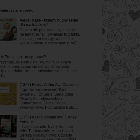
tniej czytane posty:
Alexa i Katie - kolejny nudny serial
dla nastolatków?
Dawno nie pojawiało się tutaj nic
na temat seriali. Wynikało to z faktu,
że zaczęłam ich zbyt wiele i nie
wiedziałabym, o czym mam pisać,
.
ex Education - uczy i bawi?
rzyznaję, że Netflix stał się moim kolejnym
leżnieniem, czego się nie spodziewałam.
dy zakładałam konto, obiecałam sobie, że nie
ę...
(1357) Blizna, Auður Ava Ólafsdóttir
(grafika tymczasowa) Tytuł
oryginału: Ör Seria: Seria Dzieł
Pisarzy Skandynawskich
Tłumaczenie: Jacek Godek
Wydawnictwo: Poznańskie Data ...
(1356) Każde kolejne lato, Carley
Fortune
Tytuł oryginału: Every Summer
After Tłumaczenie: Anna Hikiert-
Bereza Wydawnictwo: Czwarta
Strona Data wydania: 26.04.2023