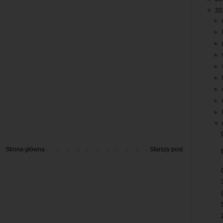
▼
20
►
►
►
►
►
►
►
►
►
▼
Strona główna
Starszy post