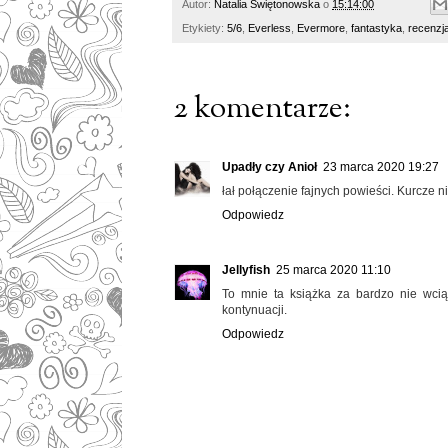
Autor:
Natalia Świętonowska
o
15:14:00
Etykiety:
5/6
,
Everless
,
Evermore
,
fantastyka
,
recenzj
2 komentarze:
Upadły czy Anioł
23 marca 2020 19:27
łał połączenie fajnych powieści. Kurcze ni
Odpowiedz
Jellyfish
25 marca 2020 11:10
To mnie ta książka za bardzo nie wciąg
kontynuacji.
Odpowiedz