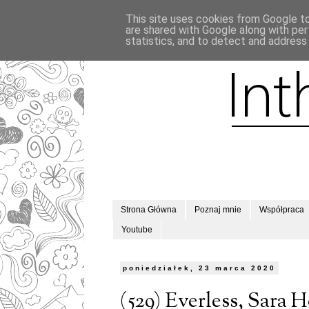
This site uses cookies from Google to 
are shared with Google along with per
statistics, and to detect and address
Strona Główna
Poznaj mnie
Współpraca
Youtube
poniedziałek, 23 marca 2020
(529) Everless, Sara 