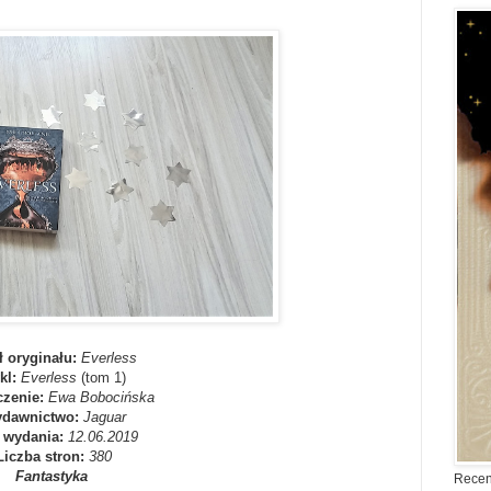
ł oryginału:
Everless
kl:
Everless
(tom 1)
czenie:
Ewa Bobocińska
dawnictwo:
Jaguar
 wydania:
12.06.2019
Liczba stron:
380
Fantastyka
Recen