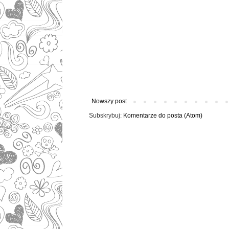
Nowszy post
Subskrybuj:
Komentarze do posta (Atom)