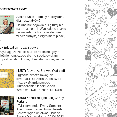
tniej czytane posty:
Alexa i Katie - kolejny nudny serial
dla nastolatków?
Dawno nie pojawiało się tutaj nic
na temat seriali. Wynikało to z faktu,
że zaczęłam ich zbyt wiele i nie
wiedziałabym, o czym mam pisać,
.
ex Education - uczy i bawi?
rzyznaję, że Netflix stał się moim kolejnym
leżnieniem, czego się nie spodziewałam.
dy zakładałam konto, obiecałam sobie, że nie
ę...
(1357) Blizna, Auður Ava Ólafsdóttir
(grafika tymczasowa) Tytuł
oryginału: Ör Seria: Seria Dzieł
Pisarzy Skandynawskich
Tłumaczenie: Jacek Godek
Wydawnictwo: Poznańskie Data ...
(1356) Każde kolejne lato, Carley
Fortune
Tytuł oryginału: Every Summer
After Tłumaczenie: Anna Hikiert-
Bereza Wydawnictwo: Czwarta
Strona Data wydania: 26.04.2023