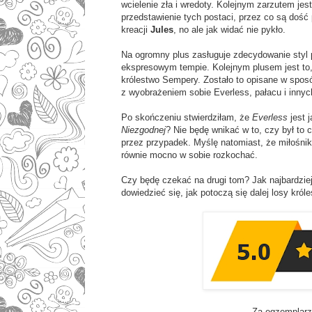
wcielenie zła i wredoty. Kolejnym zarzutem jest
przedstawienie tych postaci, przez co są dość 
kreacji
Jules
, no ale jak widać nie pykło.
Na ogromny plus zasługuje zdecydowanie styl p
ekspresowym tempie. Kolejnym plusem jest to, 
królestwo Sempery. Zostało to opisane w spos
z wyobrażeniem sobie Everless, pałacu i inny
Po skończeniu stwierdziłam, że
Everless
jest 
Niezgodnej
? Nie będę wnikać w to, czy był to
przez przypadek. Myślę natomiast, że miłośnik
równie mocno w sobie rozkochać.
Czy będę czekać na drugi tom? Jak najbardziej.
dowiedzieć się, jak potoczą się dalej losy kró
Za egzemplarz