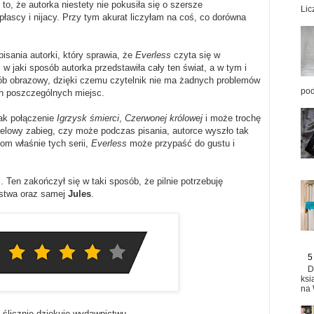
 to, że autorka niestety nie pokusiła się o szersze
Lic
płascy i nijacy. Przy tym akurat liczyłam na coś, co dorówna
isania autorki, który sprawia, że
Everless
czyta się w
w jaki sposób autorka przedstawiła cały ten świat, a w tym i
ób obrazowy, dzięki czemu czytelnik nie ma żadnych problemów
pod
ch poszczególnych miejsc.
jak połączenie
Igrzysk śmierci
,
Czerwonej królowej
i może trochę
 celowy zabieg, czy może podczas pisania, autorce wyszło tak
om właśnie tych serii,
Everless
może przypaść do gustu i
 Ten zakończył się w taki sposób, że pilnie potrzebuję
lestwa oraz samej
Jules
.
5
D
ksi
na 
 ślicznie dziękuję wydawnictwu