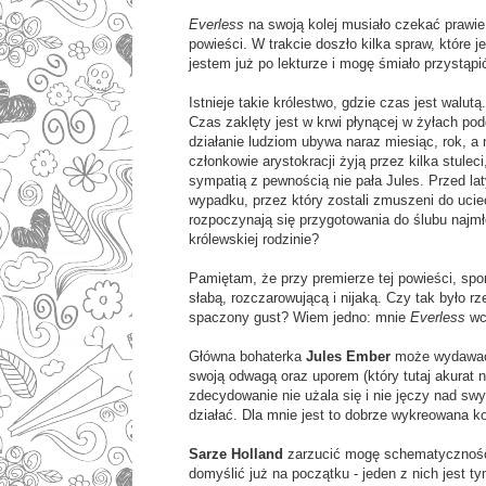
Everless
na swoją kolej musiało czekać prawie
powieści. W trakcie doszło kilka spraw, które j
jestem już po lekturze i mogę śmiało przystąpić 
Istnieje takie królestwo, gdzie czas jest walut
Czas zaklęty jest w krwi płynącej w żyłach po
działanie ludziom ubywa naraz miesiąc, rok, a
członkowie arystokracji żyją przez kilka stuleci
sympatią z pewnością nie pała Jules. Przed la
wypadku, przez który zostali zmuszeni do uciec
rozpoczynają się przygotowania do ślubu najm
królewskiej rodzinie?
Pamiętam, że przy premierze tej powieści, spor
słabą, rozczarowującą i nijaką. Czy tak było
spaczony gust? Wiem jedno: mnie
Everless
wc
Główna bohaterka
Jules Ember
może wydawać 
swoją odwagą oraz uporem (który tutaj akurat ni
zdecydowanie nie użala się i nie jęczy nad sw
działać. Dla mnie jest to dobrze wykreowana k
Sarze Holland
zarzucić mogę schematyczność, 
domyślić już na początku - jeden z nich jest t