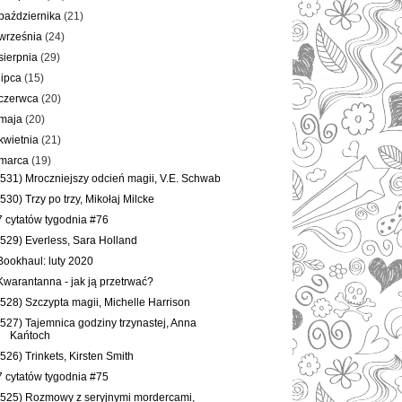
października
(21)
września
(24)
sierpnia
(29)
lipca
(15)
czerwca
(20)
maja
(20)
kwietnia
(21)
marca
(19)
(531) Mroczniejszy odcień magii, V.E. Schwab
(530) Trzy po trzy, Mikołaj Milcke
7 cytatów tygodnia #76
(529) Everless, Sara Holland
Bookhaul: luty 2020
Kwarantanna - jak ją przetrwać?
(528) Szczypta magii, Michelle Harrison
(527) Tajemnica godziny trzynastej, Anna
Kańtoch
(526) Trinkets, Kirsten Smith
7 cytatów tygodnia #75
(525) Rozmowy z seryjnymi mordercami,