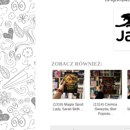
ZOBACZ RÓWNIEŻ:
(1316) Magia Spod
(1314) Ciemna
Lady, Sarah Beth ...
Gwiazda, Biel
S
Popiołu...