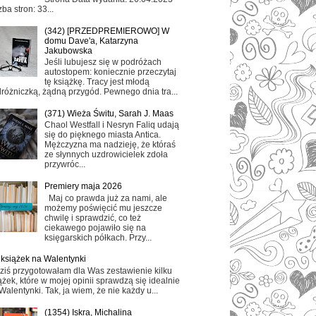
zba stron: 33...
(342) [PRZEDPREMIEROWO] W
domu Dave'a, Katarzyna
Jakubowska
Jeśli lubujesz się w podróżach
autostopem: koniecznie przeczytaj
tę książkę. Tracy jest młodą
różniczką, żądną przygód. Pewnego dnia tra...
(371) Wieża Świtu, Sarah J. Maas
Chaol Westfall i Nesryn Faliq udają
się do pięknego miasta Antica.
Mężczyzna ma nadzieję, że któraś
ze słynnych uzdrowicielek zdoła
przywróc...
Premiery maja 2026
Maj co prawda już za nami, ale
możemy poświęcić mu jeszcze
chwilę i sprawdzić, co też
ciekawego pojawiło się na
księgarskich półkach. Przy...
 książek na Walentynki
ziś przygotowałam dla Was zestawienie kilku
ążek, które w mojej opinii sprawdzą się idealnie
Walentynki. Tak, ja wiem, że nie każdy u...
(1354) Iskra, Michalina