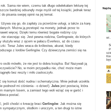
 rok. Sama nie wiem, czemu tak długo odwlekałam lekturę tej
Najchę
eszcze bardziej odsunęły moje myśli od tej książki, jednak teraz
do pisania swojej opinii na jej temat.
ą. Używa się go, do zapłaty za przeróżne usługi, a także za karę.
ddanych. Można ją przetopić na monety, jednak przez to
 nawet więcej. Dzięki temu również bogate rodziny czy
, nie starzejąc się. Jest pewna rodzina, Gerlingowie, do których
wi..
ty służyła wraz z ojcem w pałacu Everless, aż do czasu
S
zki. Teraz Jules wraca do królestwa, akurat, kiedy
P
łodszego z lordów Gerlingów. Czy dziewczyna zemści się na
uza
Kie
będ
o osób mówiło, że nie jest to dobra książka. Ba! Nazywali ją
 rzeczywiście? No, w moim przypadku nie, choć może mam
iągnęło bez reszty i miło zaskoczyło.
się komuś dość nudna i schematyczna. Mnie jednak urzekła
e podnosił mi ciśnienia - o dziwo!).
Jules
jest postacią, która
ym marnym losem, a zamiast tego woli wziąć się w garść i
obieca postać.
jeśli chodzi o kreację braci
Gerlingów
. Jak można się
ym sympatycznym, słodkim i uroczym, a ten drugi to istne