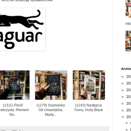
mł
Archi
►
20
►
20
►
20
►
20
►
20
(1311) Pieśń
(1279) Szamanka
(1243) Następca
rebrzysta, Płomień
Od Umarlaków,
Tronu, Holly Black
►
20
No...
Marty...
▼
20
►
►