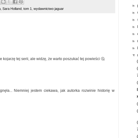
►
a
,
Sara Holland
,
tom 1
,
wydawnictwo jaguar
►
►
►
►
►
►
▼
e kojarzę tej serii, ale widzę, że warto poszukać tej powieści 🤔
nęła... Niemniej jestem ciekawa, jak autorka rozwinie historię w