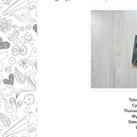
Tytu
Cy
Tłuma
Wy
Data