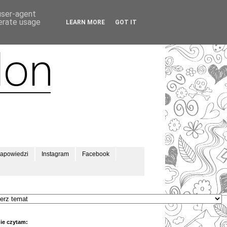
 user-agent
nerate usage
LEARN MORE
GOT IT
apowiedzi
Instagram
Facebook
ie czytam: