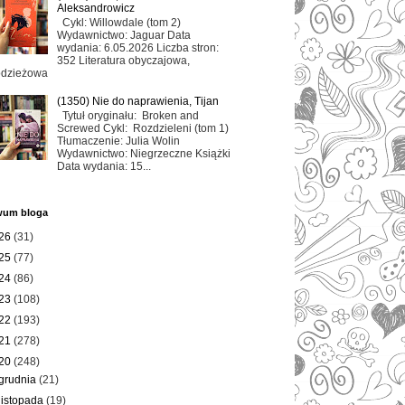
Aleksandrowicz
Cykl: Willowdale (tom 2)
Wydawnictwo: Jaguar Data
wydania: 6.05.2026 Liczba stron:
352 Literatura obyczajowa,
odzieżowa
(1350) Nie do naprawienia, Tijan
Tytuł oryginału: Broken and
Screwed Cykl: Rozdzieleni (tom 1)
Tłumaczenie: Julia Wolin
Wydawnictwo: Niegrzeczne Książki
Data wydania: 15...
wum bloga
26
(31)
25
(77)
24
(86)
23
(108)
22
(193)
21
(278)
20
(248)
grudnia
(21)
listopada
(19)