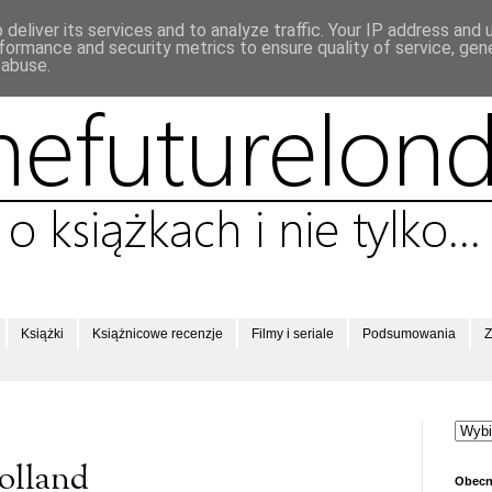
deliver its services and to analyze traffic. Your IP address and
formance and security metrics to ensure quality of service, ge
 abuse.
Książki
Książnicowe recenzje
Filmy i seriale
Podsumowania
Z
Holland
Obecn