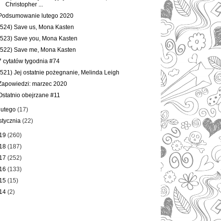
Christopher ...
Podsumowanie lutego 2020
(524) Save us, Mona Kasten
(523) Save you, Mona Kasten
(522) Save me, Mona Kasten
7 cytatów tygodnia #74
(521) Jej ostatnie pożegnanie, Melinda Leigh
Zapowiedzi: marzec 2020
Ostatnio obejrzane #11
lutego
(17)
stycznia
(22)
19
(260)
18
(187)
17
(252)
16
(133)
15
(15)
14
(2)