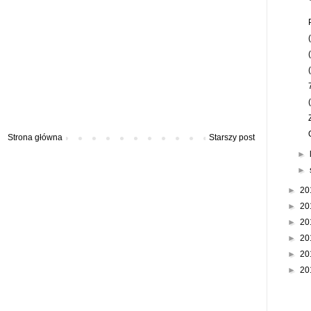
Strona główna
Starszy post
►
►
►
20
►
20
►
20
►
20
►
20
►
20