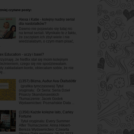
tniej czytane posty:
Alexa i Katie - kolejny nudny serial
dla nastolatków?
Dawno nie pojawiało się tutaj nic
na temat seriali. Wynikało to z faktu,
że zaczęłam ich zbyt wiele i nie
wiedziałabym, o czym mam pisać,
.
ex Education - uczy i bawi?
rzyznaję, że Netflix stał się moim kolejnym
leżnieniem, czego się nie spodziewałam.
dy zakładałam konto, obiecałam sobie, że nie
ę...
(1357) Blizna, Auður Ava Ólafsdóttir
(grafika tymczasowa) Tytuł
oryginału: Ör Seria: Seria Dzieł
Pisarzy Skandynawskich
Tłumaczenie: Jacek Godek
Wydawnictwo: Poznańskie Data ...
(1356) Każde kolejne lato, Carley
Fortune
Tytuł oryginału: Every Summer
After Tłumaczenie: Anna Hikiert-
Bereza Wydawnictwo: Czwarta
Strona Data wydania: 26.04.2023