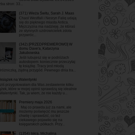
zba stron: 33...
(371) Wieża Świtu, Sarah J. Maas
Chaol Westfall i Nesryn Faliq udają
się do pięknego miasta Antica.
Mężczyzna ma nadzieję, że któraś
ze słynnych uzdrowicielek zdoła
przywróc...
(342) [PRZEDPREMIEROWO] W
domu Dave'a, Katarzyna
Jakubowska
Jeśli lubujesz się w podróżach
autostopem: koniecznie przeczytaj
tę książkę. Tracy jest młodą
różniczką, żądną przygód. Pewnego dnia tra...
 książek na Walentynki
ziś przygotowałam dla Was zestawienie kilku
ążek, które w mojej opinii sprawdzą się idealnie
Walentynki. Tak, ja wiem, że nie każdy u...
Premiery maja 2026
Maj co prawda już za nami, ale
możemy poświęcić mu jeszcze
chwilę i sprawdzić, co też
ciekawego pojawiło się na
księgarskich półkach. Przy...
(1354) Iskra, Michalina