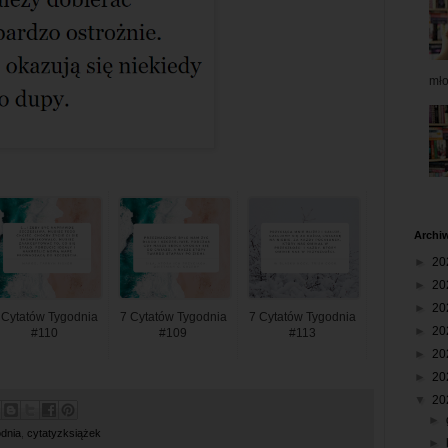
mł
Archi
►
20
►
20
►
20
 Cytatów Tygodnia
7 Cytatów Tygodnia
7 Cytatów Tygodnia
►
20
#110
#109
#113
►
20
►
20
▼
20
►
odnia
,
cytatyzksiążek
►