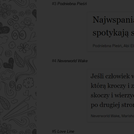
#3
Podniebna Pieśń
#4
Neverworld Wake
#5
Love Line