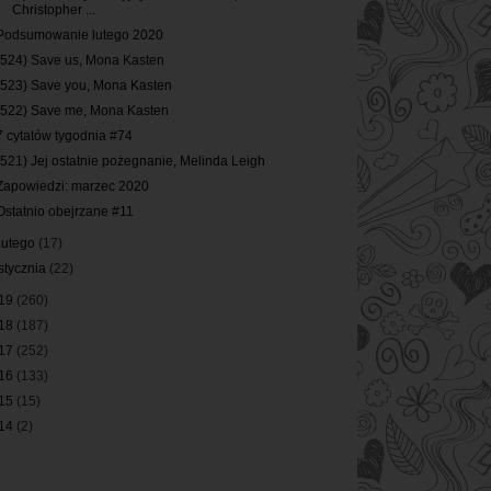
Christopher ...
Podsumowanie lutego 2020
(524) Save us, Mona Kasten
(523) Save you, Mona Kasten
(522) Save me, Mona Kasten
7 cytatów tygodnia #74
(521) Jej ostatnie pożegnanie, Melinda Leigh
Zapowiedzi: marzec 2020
Ostatnio obejrzane #11
lutego
(17)
stycznia
(22)
19
(260)
18
(187)
17
(252)
16
(133)
15
(15)
14
(2)