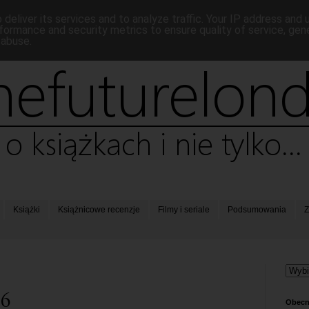
deliver its services and to analyze traffic. Your IP address and
formance and security metrics to ensure quality of service, ge
 abuse.
Książki
Książnicowe recenzje
Filmy i seriale
Podsumowania
Z
76
Obecn