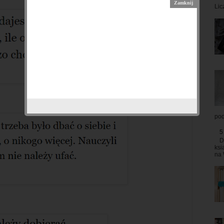
Lic
pod
5
D
ksi
na 