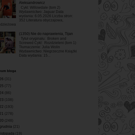
Aleksandrowicz
Cykl: Willowdale (tom 2)
Wydawnictwo: Jaguar Data
wydania: 6.05.2026 Liczba stron:
352 Literatura obyczajowa,
odzieżowa
(1350) Nie do naprawienia, Tijan
Tytuł oryginału: Broken and
Screwed Cykl: Rozdzieleni (tom 1)
Tłumaczenie: Julia Wolin
Wydawnictwo: Niegrzeczne Książki
Data wydania: 15...
wum bloga
26
(31)
25
(77)
24
(86)
23
(108)
22
(193)
21
(278)
20
(248)
grudnia
(21)
listopada
(19)