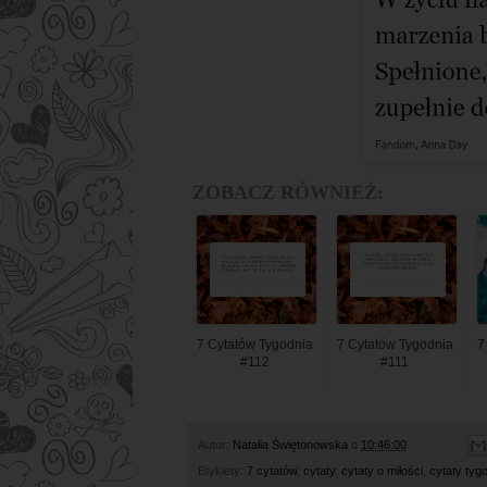
ZOBACZ RÓWNIEŻ:
7 Cytatów Tygodnia
7 Cytatów Tygodnia
7
#112
#111
Autor:
Natalia Świętonowska
o
10:46:00
Etykiety:
7 cytatów
,
cytaty
,
cytaty o miłości
,
cytaty tyg