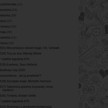
października
(21)
września
(24)
sierpnia
(29)
lipca
(15)
czerwca
(20)
maja
(20)
kwietnia
(21)
marca
(19)
(531) Mroczniejszy odcień magii, V.E. Schwab
(530) Trzy po trzy, Mikołaj Milcke
7 cytatów tygodnia #76
(529) Everless, Sara Holland
Bookhaul: luty 2020
Kwarantanna - jak ją przetrwać?
(528) Szczypta magii, Michelle Harrison
(527) Tajemnica godziny trzynastej, Anna
Kańtoch
(526) Trinkets, Kirsten Smith
7 cytatów tygodnia #75
(525) Rozmowy z seryjnymi mordercami,