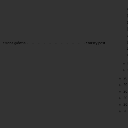
Strona główna
Starszy post
►
►
►
20
►
20
►
20
►
20
►
20
►
20