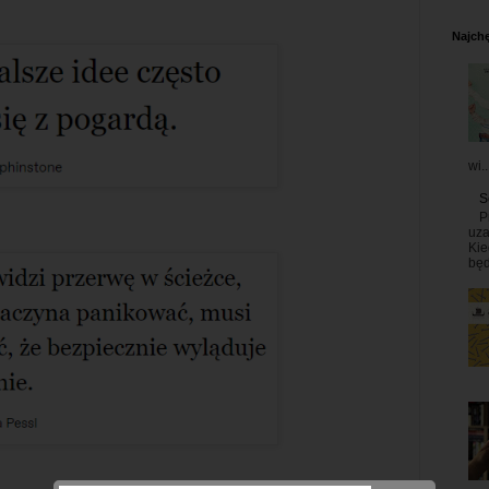
Najchę
wi..
S
P
uza
Kie
będ