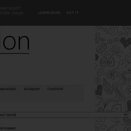
 user-agent
nerate usage
LEARN MORE
GOT IT
apowiedzi
Instagram
Facebook
ie czytam: