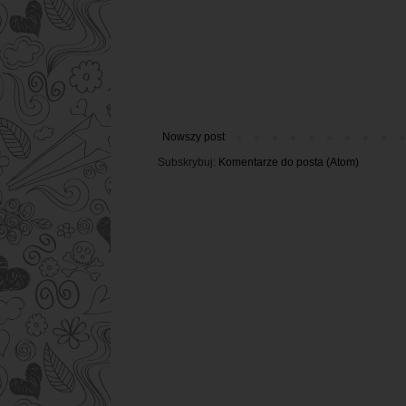
Nowszy post
Subskrybuj:
Komentarze do posta (Atom)