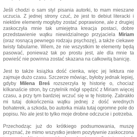
Jeśli chodzi o sam styl pisania autorki, to mam mieszane
uczucia. Z jednej strony czuć, że jest to debiut literacki i
niektóre elementy mogłyby zostać poprawione, ale z drugiej
zaskoczyła mnie tak umiejętna kreacja postaci, dobre
przedstawienie wątku niewidzialnego przyjaciela
Miriam
(oraz rosnącą pewnego rodzaju psychozę), a także ciekawe
twisty fabularne. Wiem, że nie wszystkim te elementy będą
pasować, ponieważ tak po prostu jest, ale dla mnie ta
powieść nie powinna zostać skazana na całkowitą banicję.
Jest to także książka dość cienka, więc jej lektura nie
zajmuje dużo czasu. Szczerze mówiąc, byłoby jednak lepiej,
gdyby
Milena Breś
rozszerzyła tę historię o, chociaż
kilkanaście stron, by czytelnik mógł spędzić z Miriam więcej
czasu, a przy tym bardziej wczuć się w tę historię. Zabrakło
mi tutaj dokończenia wątku jednej z dość wrednych
bohaterek, a szkoda, bo autorka miała tutaj ogromne pole do
popisu. No ale jest to tylko moje drobne odczucie i potrzeba.
Przechodząc już do krótkiego podsumowania, muszę
przyznać, że mimo wszystko jestem pozytywnie zaskoczona