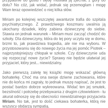
przypadnie do gustu i będę musiała ją zjechać z góry do
dołu? No cóż, jak widać, jednak się przemogłam i mogę
Wam teraz opowiedzieć o niej kilka słów.
Miriam po kolejnej wszczętej awanturze trafia do szpitala
psychiatrycznego. Z prawdziwego koszmaru uwalnia ją
ukochany dziadek, który zabiera dziewczynę do siebie.
Stawia on jednak warunek – Miriam musi zacząć chodzić do
szkoły. Dla dziewczyny, która do tej pory uczyła się w domu,
brzmi to, jak prawdziwa tragedia, ale nie ma wyboru. W
przystosowaniu się do nowego życia ma jej pomóc Piotrek –
najprzystojniejszy chłopak w szkole. Czy dziewczynie uda
się rozpocząć nowe życie? Sprawy nie będzie ułatwiał jej
przyjaciel, który jest... niewidzialny.
Jako pierwszą zaletę tej książki mogę wskazać główną
bohaterkę. Choć ma ona swoje dziwne zachowania, które
nie do końca mi zagrały, to jednak muszę napisać, że jest to
postać bardzo dobrze wykreowana. Widać ten jej smutek,
bezsilność i potrzebę przebywania z drugim człowiekiem - tu
akurat odnoszę się do obecności niewidzialnego przyjaciela
Miriam
. No tak, jest to dość ciekawa bohaterka, którą nie
wszyscy obdarzą sympatią.