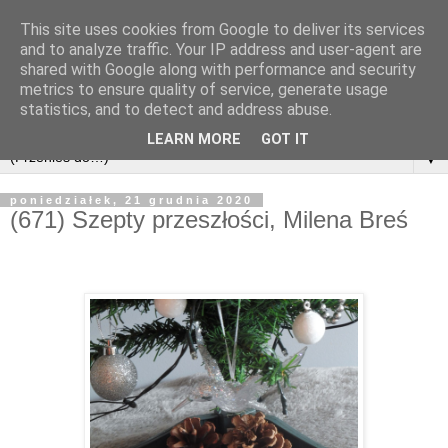
This site uses cookies from Google to deliver its services
and to analyze traffic. Your IP address and user-agent are
shared with Google along with performance and security
metrics to ensure quality of service, generate usage
statistics, and to detect and address abuse.
LEARN MORE
GOT IT
▼
poniedziałek, 21 grudnia 2020
(671) Szepty przeszłości, Milena Breś